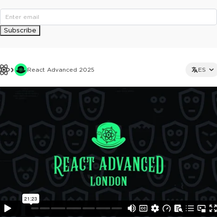
Subscribe
React Advanced 2025
ES
This ad is not shown to multipass and full ticket holders