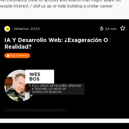
people interest / skill us up or help building a stellar career
JSNation 2023
24
min
IA Y Desarrollo Web: ¿Exageración O
Realidad?
Top Content
WES
BOS
FULL STACK DEVELOPER, SPEAKER
& TEACHER, CO-HOST OF
SYNTAX.FM PODCAST.
artificial intelligence
productivity