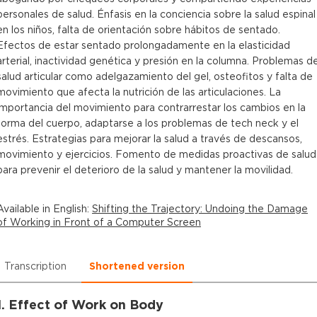
personales de salud. Énfasis en la conciencia sobre la salud espinal
en los niños, falta de orientación sobre hábitos de sentado.
Efectos de estar sentado prolongadamente en la elasticidad
arterial, inactividad genética y presión en la columna. Problemas d
salud articular como adelgazamiento del gel, osteofitos y falta de
movimiento que afecta la nutrición de las articulaciones. La
importancia del movimiento para contrarrestar los cambios en la
forma del cuerpo, adaptarse a los problemas de tech neck y el
estrés. Estrategias para mejorar la salud a través de descansos,
movimiento y ejercicios. Fomento de medidas proactivas de salud
para prevenir el deterioro de la salud y mantener la movilidad.
Available in
English
:
Shifting the Trajectory: Undoing the Damage
of Working in Front of a Computer Screen
Transcription
Shortened version
1. Effect of Work on Body