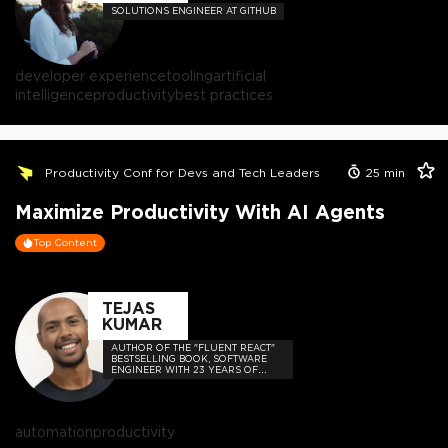
SOLUTIONS ENGINEER AT GITHUB
developer experience
tooling
artificial
intelligence
productivity
best practices
Productivity Conf for Devs and Tech Leaders
25
min
Maximize Productivity With AI Agents
Top Content
TEJAS
KUMAR
AUTHOR OF THE "FLUENT REACT"
BESTSELLING BOOK, SOFTWARE
ENGINEER WITH 23 YEARS OF
EXPERIENCE, AND HOST OF THE
DEVELOPER-LOVED CONTEJAS
CODE PODCAST.
automation
productivity