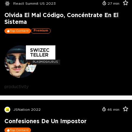
React Summit US 2023
27
min
Olvida El Mal Código, Concéntrate En El
Sistema
Premium
Top Content
SWIZEC
TELLER
PLASMIDSAURUS
productivity
JSNation 2022
46
min
Confesiones De Un Impostor
Top Content