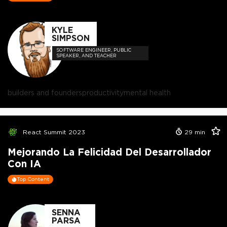
KYLE
SIMPSON
SOFTWARE ENGINEER, PUBLIC
SPEAKER, AND TEACHER
builders and founders
productivity
mental health
React Summit 2023
29
min
Mejorando La Felicidad Del Desarrollador
Con IA
Top Content
SENNA
PARSA