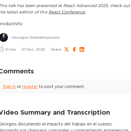
This
talk
has been presented at
React Advanced 2025
, check out
the latest edition of this
React Conference
.
productivity
Georgios Diamantopoulos
21
min
01 Dec, 2025
Share
Comments
Sign in
or
register
to post your comment.
Video Summary and Transcription
Georgios discutiendo el impacto del trabajo en el cuerpo,
abogando por chequeos corporales y compartiendo experiencias