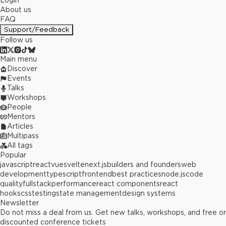
Login
About us
FAQ
Support/Feedback
Follow us
Main menu
Discover
Events
Talks
Workshops
People
Mentors
Articles
Multipass
All tags
Popular
javascript
react
vue
svelte
next.js
builders and founders
web
development
typescript
frontend
best practices
node.js
code
quality
fullstack
performance
react components
react
hooks
css
testing
state management
design systems
Newsletter
Do not miss a deal from us. Get new talks, workshops, and free or
discounted conference tickets