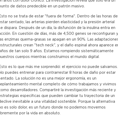
41 años con dolor crónico. La investigación revela que solo era un
punto de datos predecible en un patrón masivo.
Esto no se trata de estar "fuera de forma". Dentro de las horas de
estar sentado, las arterias pierden elasticidad y la presión arterial
se dispara. Después de un día, la disfunción de la insulina entra en
acción. En cuestión de días, más de 4,500 genes se reconfiguran 
las enzimas quema-grasas se apagan en un 90%. Las adaptacione
estructurales crean "tech neck", y el daño espinal ahora aparece e
niños de tan solo 9 años. Estamos rompiendo sistemáticamente
nuestros cuerpos mientras construimos el mundo digital.
Esto es lo que más me sorprendió: el ejercicio no puede salvarnos.
No puedes entrenar para contrarrestar 8 horas de daño por estar
sentado. La solución no es una mejor ergonomía, es un
replanteamiento mental completo de cómo trabajamos y vivimos
como desarrolladores. Compartiré la investigación más reciente y
estrategias específicas que pueden cambiar tu trayectoria de un
declive inevitable a una vitalidad sostenible. Porque la alternativa
no es solo dolor, es un futuro donde no podemos movernos
libremente por la vida en absoluto.