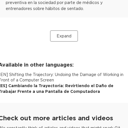
preventiva en la sociedad por parte de médicos y
entrenadores sobre hábitos de sentado.
Expand
Available in other languages:
[
EN
]
Shifting the Trajectory: Undoing the Damage of Working in
Front of a Computer Screen
[
ES
]
Cambiando la Trayectoria: Revirtiendo el Daño de
Trabajar Frente a una Pantalla de Computadora
Check out more articles and videos
We constantly think of articles and videos that might spark Git