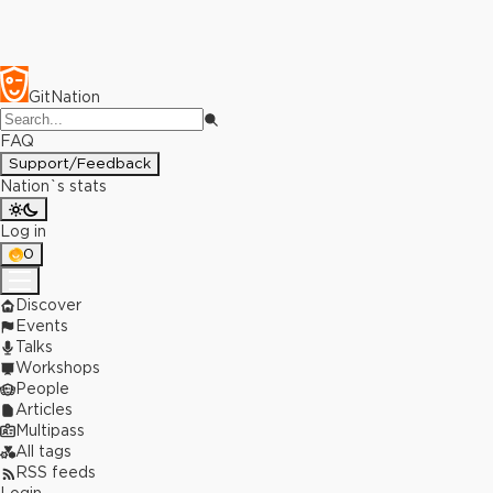
GitNation
FAQ
Support/Feedback
Nation`s stats
Log in
0
Discover
Events
Talks
Workshops
People
Articles
Multipass
All tags
RSS feeds