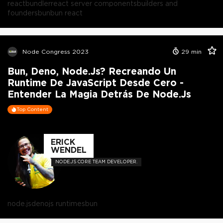
react
bundler
react server components
builders and
founders
bun
bun react
Node Congress 2023
29
min
Bun, Deno, Node.js? Recreando Un
Runtime De JavaScript Desde Cero -
Entender La Magia Detrás De Node.js
Top Content
ERICK
WENDEL
NODE.JS CORE TEAM DEVELOPER.
node.js
deno
js runtimes
bun