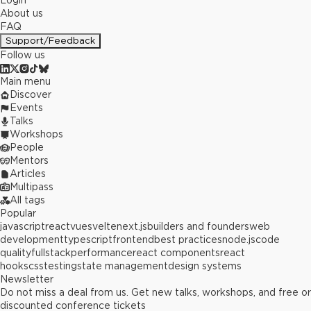
Login
About us
FAQ
Support/Feedback
Follow us
Main menu
Discover
Events
Talks
Workshops
People
Mentors
Articles
Multipass
All tags
Popular
javascript
react
vue
svelte
next.js
builders and founders
web
development
typescript
frontend
best practices
node.js
code
quality
fullstack
performance
react components
react
hooks
css
testing
state management
design systems
Newsletter
Do not miss a deal from us. Get new talks, workshops, and free or
discounted conference tickets