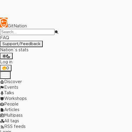
GitNation
FAQ
Support/Feedback
Nation`s stats
Log in
0
Discover
Events
Talks
Workshops
People
Articles
Multipass
All tags
RSS feeds