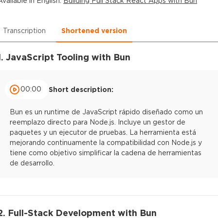
Available in
English
:
Building Full Stack React Apps with Bun
Transcription
Shortened version
1. JavaScript Tooling with Bun
00:00
Short description:
Bun es un runtime de JavaScript rápido diseñado como un
reemplazo directo para Node.js. Incluye un gestor de
paquetes y un ejecutor de pruebas. La herramienta está
mejorando continuamente la compatibilidad con Node.js y
tiene como objetivo simplificar la cadena de herramientas
de desarrollo.
2. Full-Stack Development with Bun