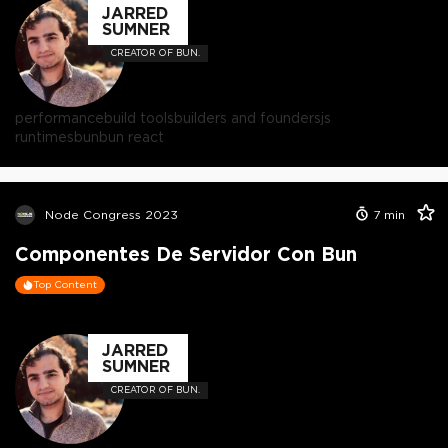
JARRED
SUMNER
CREATOR OF BUN.
performance
build tools
builders and founders
js
runtimes
bun
bun react
Node Congress 2023
7
min
Componentes De Servidor Con Bun
Top Content
JARRED
SUMNER
CREATOR OF BUN.