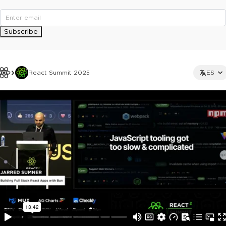
Subscribe
React Summit 2025
ES
This ad is not shown to multipass and full ticket holders