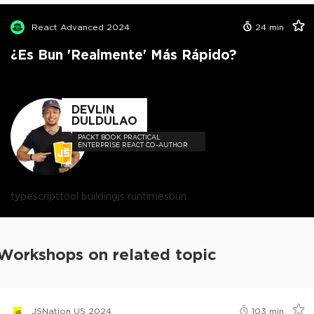
React Advanced 2024
24
min
¿Es Bun 'Realmente' Más Rápido?
DEVLIN
DULDULAO
PACKT BOOK PRACTICAL
ENTERPRISE REACT CO-AUTHOR
typescript
tool building
js runtimes
bun
Workshops on related topic
JSNation US 2024
103
min