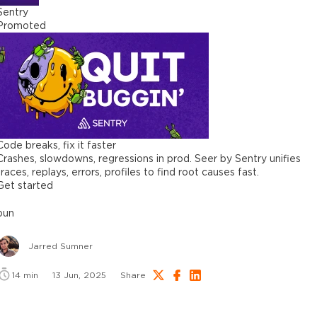
Sentry
Promoted
Code breaks, fix it faster
Crashes, slowdowns, regressions in prod. Seer by Sentry unifies
traces, replays, errors, profiles to find root causes fast.
Get started
bun
Jarred Sumner
14
min
13 Jun, 2025
Share