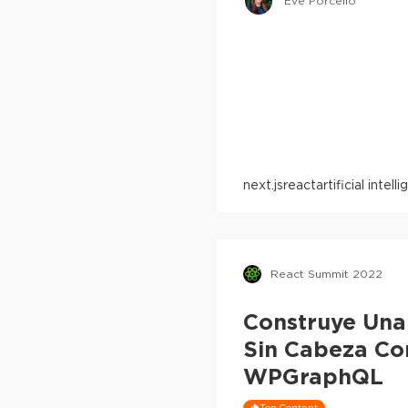
Eve Porcello
next.js
react
artificial intell
React Summit 2022
Construye Una
Sin Cabeza Co
WPGraphQL
Top Content