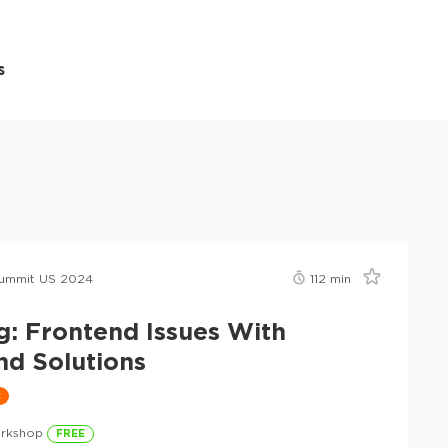
s
ummit US 2024
112
min
g: Frontend Issues With
d Solutions
t
rkshop
FREE