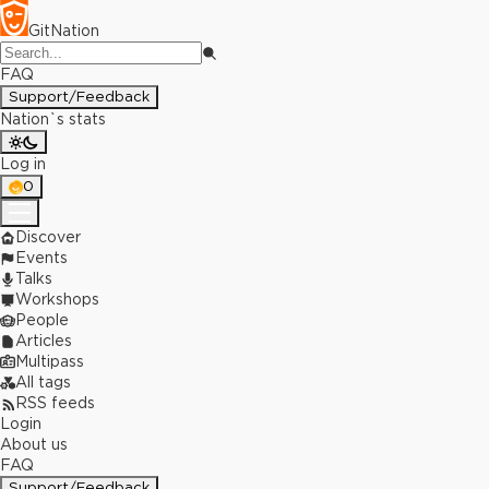
GitNation
FAQ
Support/Feedback
Nation`s stats
Log in
0
Discover
Events
Talks
Workshops
People
Articles
Multipass
All tags
RSS feeds
Login
About us
FAQ
Support/Feedback