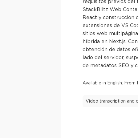
requisitos previos del 
StackBlitz Web Contai
React y construcción d
extensiones de VS Cod
sitios web multipágina
híbrida en Next.js. Co
obtención de datos ef
lado del servidor, susp
de metadatos SEO y co
Available in
English
:
From F
Video transcription and c