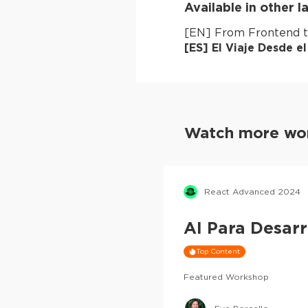
Available in other 
[
EN
]
From Frontend t
[
ES
]
El Viaje Desde e
Watch more wor
React Advanced 2024
AI Para Desar
Top Content
Featured Workshop