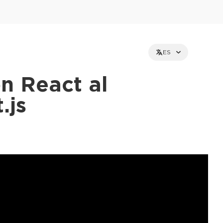
ES
n React al
.js