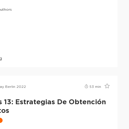
uthors
g
ay Berlin 2022
53
min
s 13: Estrategias De Obtención
tos
t