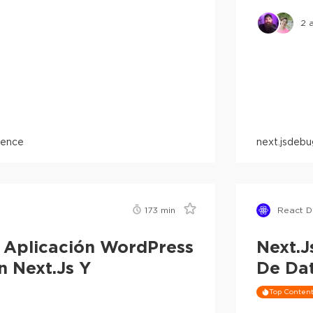
2
a
igence
next.js
debu
173
min
React D
 Aplicación WordPress
Next.j
n Next.js Y
De Da
Top Conten