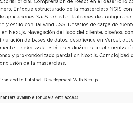
tutorial oficial. Comprensión de React en el desarrollo c
ners. Enfoque estructurado de la masterclass NGIS con p
e aplicaciones SaaS robustas. Patrones de configuració
e y estilo con Tailwind CSS. Desafíos de carga de fuent
 en Next.js. Navegación del lado del cliente, diseños, 
nfiguración de bases de datos, despliegue en Vercel, obt
iciente, renderizado estático y dinámico, implementació
ense y pre-renderizado parcial en Next.js. Complejidad de
nclusión de la masterclass.
rontend to Fullstack Development With Next.js
hapters available for users with access.