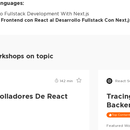
languages:
o Fullstack Development With Next.js
l Frontend con React al Desarrollo Fullstack Con Next.j
kshops on topic
142
min
React S
rolladores De React
Tracin
Backen
Top Conten
Featured Wo