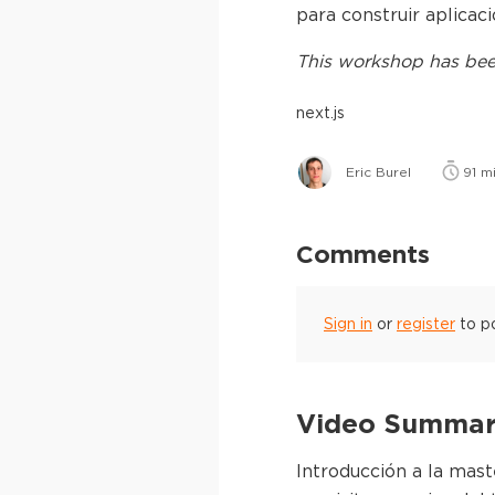
para construir aplicac
This
workshop
has bee
next.js
Eric Burel
91
mi
Comments
Sign in
or
register
to p
Video Summary
Introducción a la mast