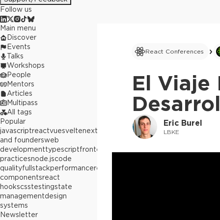
Follow us
Main menu
Discover
Events
React Conferences
Talks
Workshops
People
El Viaje
Mentors
Articles
Desarrol
Multipass
All tags
Popular
Eric Burel
javascript
react
vue
svelte
next.js
builders
LBKE
and founders
web
development
typescript
frontend
best
practices
node.js
code
quality
fullstack
performance
react
components
react
hooks
css
testing
state
management
design
systems
Newsletter