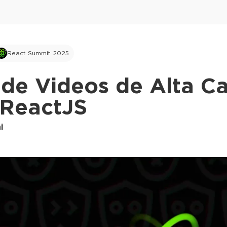
React Summit 2025
de Videos de Alta Ca
ReactJS
i
This ad is not shown to multipass and full tick