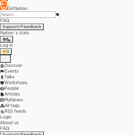
GitNation
FAQ
Support/Feedback
Nation`s stats
Log in
0
Discover
Events
Talks
Workshops
People
Articles
Multipass
All tags
RSS feeds
Login
About us
FAQ
Support/Feedback