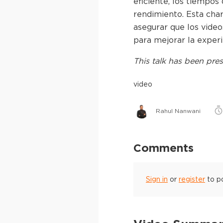
eficiente, los tiempos
rendimiento. Esta cha
asegurar que los vide
para mejorar la experi
This
talk
has been pres
video
Rahul Nanwani
Comments
Sign in
or
register
to p