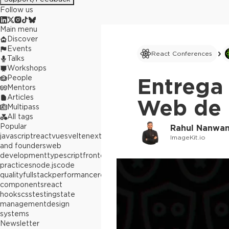
Follow us
Main menu
Discover
Events
React Conferences
Talks
Workshops
People
Entrega 
Mentors
Articles
Web de 
Multipass
All tags
Popular
Rahul Nanwan
javascript
react
vue
svelte
next.js
builders
ImageKit.io
and founders
web
development
typescript
frontend
best
practices
node.js
code
quality
fullstack
performance
react
components
react
hooks
css
testing
state
management
design
systems
Newsletter