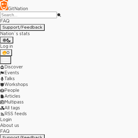
GitNation
FAQ
Support/Feedback
Nation`s stats
Log in
0
Discover
Events
Talks
Workshops
People
Articles
Multipass
All tags
RSS feeds
Login
About us
FAQ
Support/Feedback