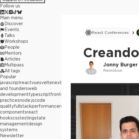
Follow us
Main menu
Discover
Events
React Conferences
Talks
Workshops
People
Creando
Mentors
Articles
Jonny Burger
Multipass
Remotion
All tags
Popular
javascript
react
vue
svelte
next.js
builders
and founders
web
development
typescript
frontend
best
practices
node.js
code
quality
fullstack
performance
react
components
react
hooks
css
testing
state
management
design
systems
Newsletter