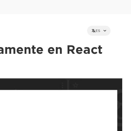
ES
amente en React
et holders