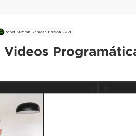
React Summit Remote Edition 2021
 Videos Programátic
This ad is not shown to multipass and full tick