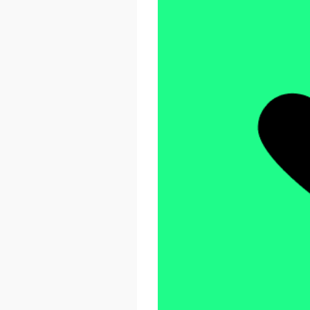
React Advanced 2026
October 23 - 26, 2026
London, UK & Online
LEARN MORE