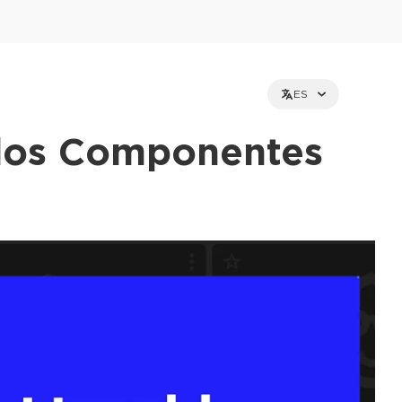
ES
e los Componentes
et holders