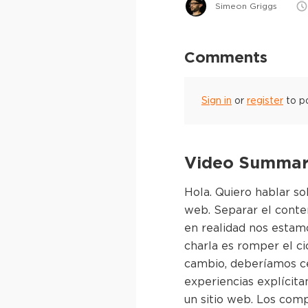
Simeon Griggs
Comments
Sign in
or
register
to p
Video Summary
Hola. Quiero hablar s
web. Separar el conten
en realidad nos estamo
charla es romper el ci
cambio, deberíamos cen
experiencias explícit
un sitio web. Los com