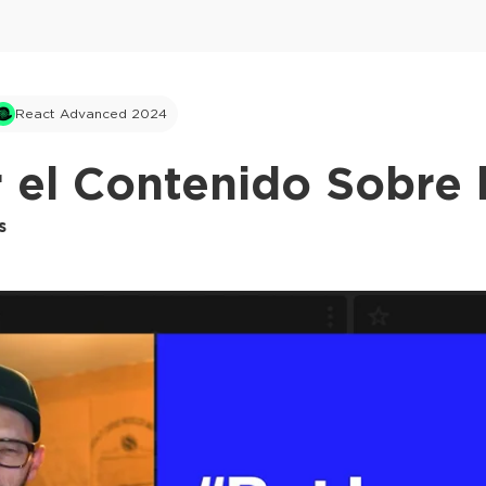
React Advanced 2024
r el Contenido Sobr
s
This ad is not shown to multipass and full tick