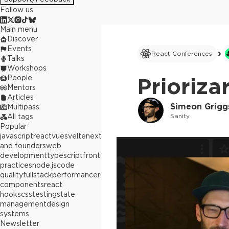
Follow us
Main menu
Discover
Events
React Conferences
Talks
Workshops
People
Prioriza
Mentors
Articles
Simeon Grigg
Multipass
Sanity
All tags
Popular
javascript
react
vue
svelte
next.js
builders
and founders
web
development
typescript
frontend
best
practices
node.js
code
quality
fullstack
performance
react
components
react
hooks
css
testing
state
management
design
systems
Newsletter