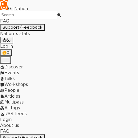
GitNation
FAQ
Support/Feedback
Nation`s stats
Log in
0
Discover
Events
Talks
Workshops
People
Articles
Multipass
All tags
RSS feeds
Login
About us
FAQ
Support/Feedback