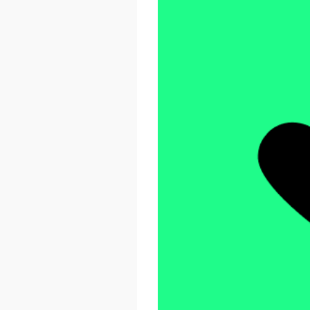
React Advanced 2026
October 23 - 26, 2026
London, UK & Online
LEARN MORE