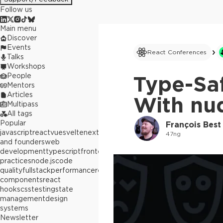
Follow us
Main menu
Discover
Events
React Conferences
Talks
Workshops
People
Type-Sa
Mentors
Articles
With nu
Multipass
All tags
Popular
François Best
javascript
react
vue
svelte
next.js
builders
47ng
and founders
web
development
typescript
frontend
best
practices
node.js
code
quality
fullstack
performance
react
components
react
hooks
css
testing
state
management
design
systems
Newsletter