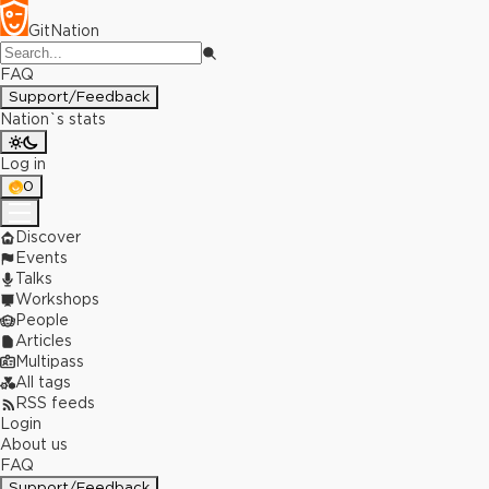
GitNation
FAQ
Support/Feedback
Nation`s stats
Log in
0
Discover
Events
Talks
Workshops
People
Articles
Multipass
All tags
RSS feeds
Login
About us
FAQ
Support/Feedback