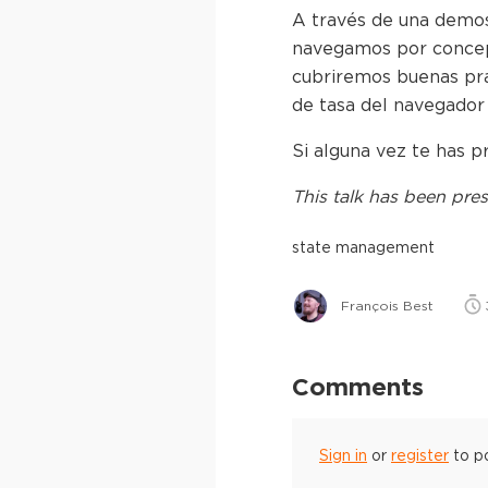
A través de una demos
navegamos por concept
cubriremos buenas prá
de tasa del navegador
Si alguna vez te has p
This
talk
has been pres
state management
François Best
Comments
Sign in
or
register
to p