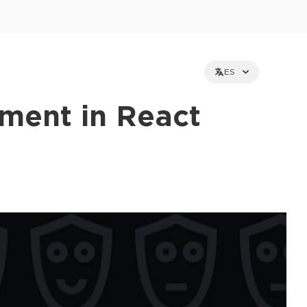
ES
ment in React
et holders