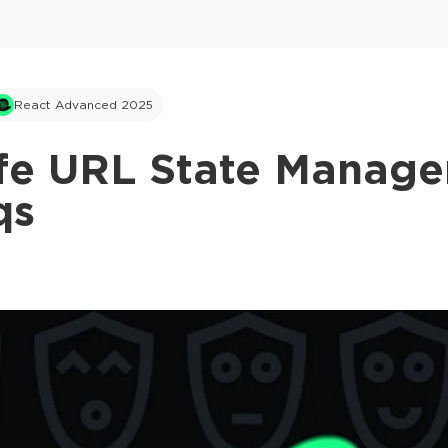
React Advanced 2025
fe URL State Manage
qs
This ad is not shown to multipass and full tick