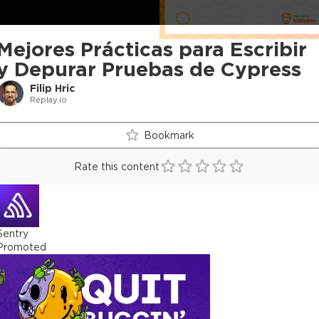
Mejores Prácticas para Escribir
y Depurar Pruebas de Cypress
Filip Hric
Replay.io
Bookmark
Rate this content
Sentry
Promoted