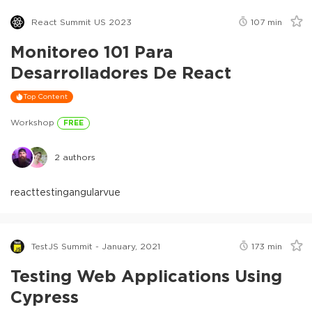
React Summit US 2023
107
min
Monitoreo 101 Para
Desarrolladores De React
Top Content
Workshop
FREE
2
authors
react
testing
angular
vue
TestJS Summit - January, 2021
173
min
Testing Web Applications Using
Cypress