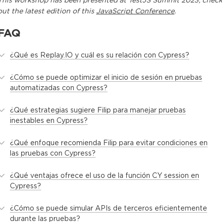
This
workshop
has been presented at
TestJS Summit 2023
, chec
out the latest edition of this
JavaScript Conference
.
FAQ
¿Qué es Replay.IO y cuál es su relación con Cypress?
¿Cómo se puede optimizar el inicio de sesión en pruebas
automatizadas con Cypress?
¿Qué estrategias sugiere Filip para manejar pruebas
inestables en Cypress?
¿Qué enfoque recomienda Filip para evitar condiciones en
las pruebas con Cypress?
¿Qué ventajas ofrece el uso de la función CY session en
Cypress?
¿Cómo se puede simular APIs de terceros eficientemente
durante las pruebas?