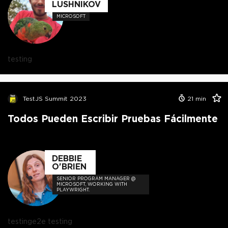
LUSHNIKOV
MICROSOFT
testing
TestJS Summit 2023
21
min
Todos Pueden Escribir Pruebas Fácilmente
DEBBIE
O'BRIEN
SENIOR PROGRAM MANAGER @
MICROSOFT, WORKING WITH
PLAYWRIGHT.
testing
e2e testing