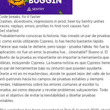
Code breaks, fix it faster
Crashes, slowdowns, regressions in prod. Seer by Sentry unifies
traces, replays, errors, profiles to find root causes fast.
Get started
Probablemente conozcas la historia. Has creado un par de prueba
y, como estás utilizando Cypress, lo has hecho bastante rápido.
Parece que nada te detiene, pero luego - prueba fallida. No fue la
aplicación, no fue un error, la prueba fue... ¿inestable? Bueno sí. El
diseño de la prueba es importante sin importar la herramienta que
utilices, incluyendo Cypress. La buena noticia es que Cypress tiene
un par de herramientas bajo su cinturón que pueden ayudarte.
Únete a mí en mi masterclass, donde te guiaré lejos del valle de lo
anti-patrones hacia los campos de pruebas estables y siempre
verdes. Hablaremos sobre los errores comunes al escribir tu
prueba, así como depurar y revelar problemas subyacentes. Todo
con el objetivo de evitar la inestabilidad y diseñar pruebas
estables.