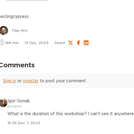
testing
cypress
Filip Hric
148
min
13 Dec, 2023
Share
Comments
Sign in
or
register
to post your comment.
Igor Gonak
Bonprix
What is the duration of this workshop? I can't see it anywhere
16:36 Dec 7, 2023