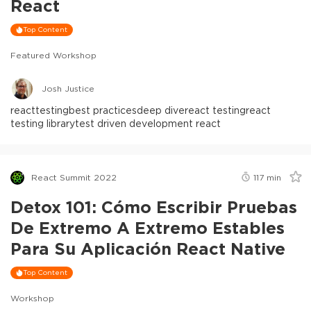
React
Top Content
Featured Workshop
Josh Justice
react
testing
best practices
deep dive
react testing
react
testing library
test driven development react
React Summit 2022
117
min
Detox 101: Cómo Escribir Pruebas
De Extremo A Extremo Estables
Para Su Aplicación React Native
Top Content
Workshop