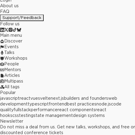
Login
About us
FAQ
Support/Feedback
Follow us
Main menu
Discover
Events
Talks
Workshops
People
Mentors
Articles
Multipass
All tags
Popular
javascript
react
vue
svelte
next.js
builders and founders
web
development
typescript
frontend
best practices
node.js
code
quality
fullstack
performance
react components
react
hooks
css
testing
state management
design systems
Newsletter
Do not miss a deal from us. Get new talks, workshops, and free or
discounted conference tickets