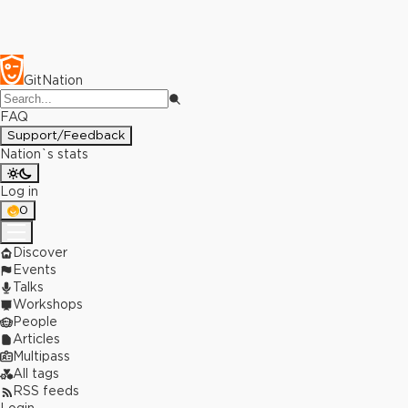
GitNation
FAQ
Support/Feedback
Nation`s stats
Log in
0
Discover
Events
Talks
Workshops
People
Articles
Multipass
All tags
RSS feeds