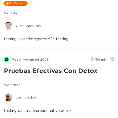
Top Content
Workshop
Gleb Bahmutov
testing
javascript
cypress
e2e testing
React Advanced 2023
159
min
Pruebas Efectivas Con Detox
Workshop
Josh Justice
testing
react native
react native detox