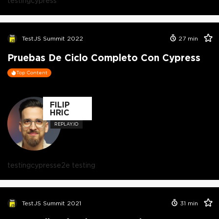
testing
cypress
TestJS Summit 2022
27
min
Pruebas De Ciclo Completo Con Cypress
Top Content
FILIP
HRIC
REPLAY.IO
testing
cypress
e2e testing
TestJS Summit 2021
31
min