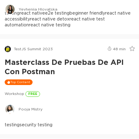
Yevheniia Hlovatska
testing
react native
e2e testing
beginner friendly
react native
accessibility
react native detox
react native test
automation
react native testing
TestJS Summit 2023
48
min
Masterclass De Pruebas De API
Con Postman
Top Content
Workshop
FREE
Pooja Mistry
testing
security testing