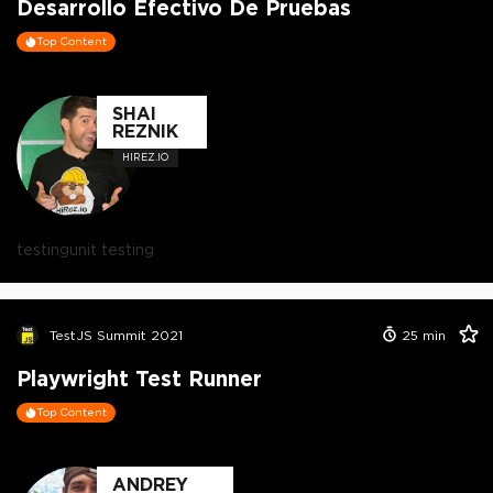
Desarrollo Efectivo De Pruebas
Top Content
SHAI
REZNIK
HIREZ.IO
testing
unit testing
TestJS Summit 2021
25
min
Playwright Test Runner
Top Content
ANDREY