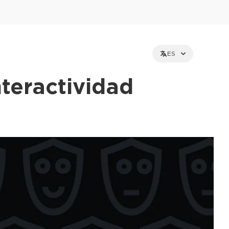
ES
nteractividad
et holders