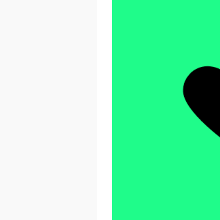
React Advanced 2026
October 23 - 26, 2026
London, UK & Online
LEARN MORE