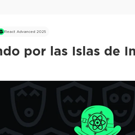
React Advanced 2025
o por las Islas de I
This ad is not shown to multipass and full tick