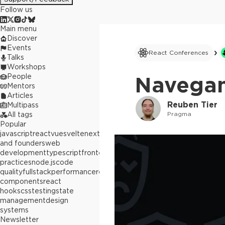
Follow us
Main menu
Discover
Events
React Conferences
Talks
Workshops
People
Navegand
Mentors
Articles
Reuben Tier
Multipass
Pragma
All tags
Popular
javascript
react
vue
svelte
next.js
builders
and founders
web
development
typescript
frontend
best
practices
node.js
code
quality
fullstack
performance
react
components
react
hooks
css
testing
state
management
design
systems
Newsletter