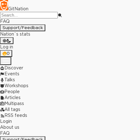
GitNation
FAQ
Support/Feedback
Nation`s stats
Log in
0
Discover
Events
Talks
Workshops
People
Articles
Multipass
All tags
RSS feeds
Login
About us
FAQ
Support/Feedback