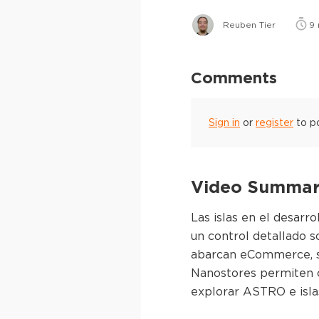
Reuben Tier
9
Comments
Sign in
or
register
to p
Video Summary
Las islas en el desarr
un control detallado s
abarcan eCommerce, si
Nanostores permiten co
explorar ASTRO e islas 