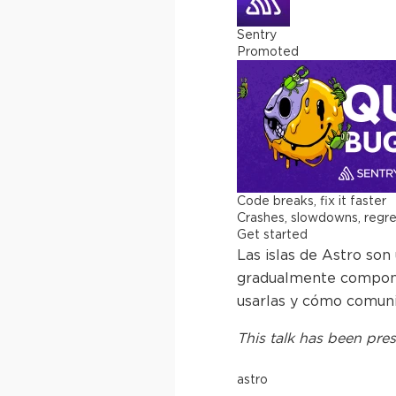
Sentry
Promoted
Code breaks, fix it faster
Crashes, slowdowns, regress
Get started
Las islas de Astro so
gradualmente componen
usarlas y cómo comunic
This
talk
has been pres
astro