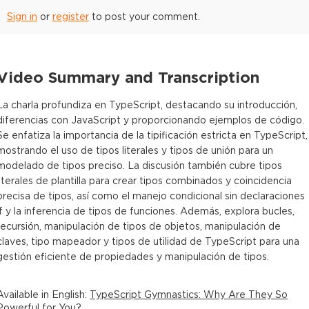
Sign in
or
register
to post your comment.
Video Summary and Transcription
La charla profundiza en TypeScript, destacando su introducción,
diferencias con JavaScript y proporcionando ejemplos de código.
Se enfatiza la importancia de la tipificación estricta en TypeScript,
mostrando el uso de tipos literales y tipos de unión para un
modelado de tipos preciso. La discusión también cubre tipos
literales de plantilla para crear tipos combinados y coincidencia
precisa de tipos, así como el manejo condicional sin declaraciones
if y la inferencia de tipos de funciones. Además, explora bucles,
recursión, manipulación de tipos de objetos, manipulación de
claves, tipo mapeador y tipos de utilidad de TypeScript para una
gestión eficiente de propiedades y manipulación de tipos.
Available in
English
:
TypeScript Gymnastics: Why Are They So
Powerful for You?