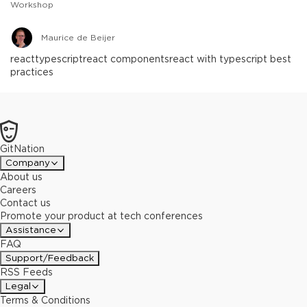
Workshop
Maurice de Beijer
react
typescript
react components
react with typescript best
practices
GitNation
Company
About us
Careers
Contact us
Promote your product at tech conferences
Assistance
FAQ
Support/Feedback
RSS Feeds
Legal
Terms & Conditions