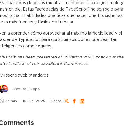
y validar tipos de datos mientras mantienes tu código simple y
mantenible. Estas "acrobacias de TypeScript" no son solo para
mostrar: son habilidades prácticas que hacen que tus sistemas
sean más fuertes y fáciles de trabajar.
Ven a aprender cómo aprovechar al máximo la flexibilidad y el
poder de TypeScript para construir soluciones que sean tan
inteligentes como seguras.
This
talk
has been presented at
JSNation 2025
, check out the
latest edition of this
JavaScript Conference
.
typescript
web standards
Luca Del Puppo
23
min
16 Jun, 2025
Share
Comments