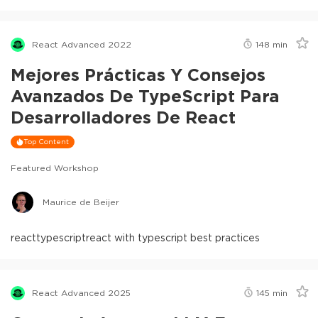
React Advanced 2022
148
min
Mejores Prácticas Y Consejos
Avanzados De TypeScript Para
Desarrolladores De React
Top Content
Featured Workshop
Maurice de Beijer
react
typescript
react with typescript best practices
React Advanced 2025
145
min