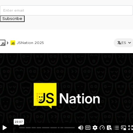
Subscribe
JSNation 2025
ES
This ad is not shown to multipass and full ticket holders