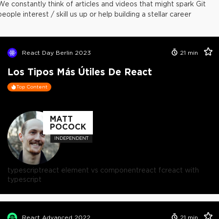
We constantly think of articles and videos that might spark Git
people interest / skill us up or help building a stellar career
React Day Berlin 2023
21
min
Los Tipos Más Útiles De React
Top Content
MATT
POCOCK
INDEPENDENT
typescript
react element vs component
react fc
react with
typescript
React Advanced 2022
21
min