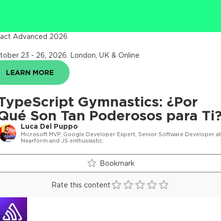
act Advanced 2026
tober 23 - 26, 2026
.
London, UK & Online
LEARN MORE
TypeScript Gymnastics: ¿Por
Qué Son Tan Poderosos para Ti
Luca Del Puppo
Microsoft MVP, Google Developer Expert, Senior Software Developer at
Nearform and JS enthusiastic.
Bookmark
Rate this content