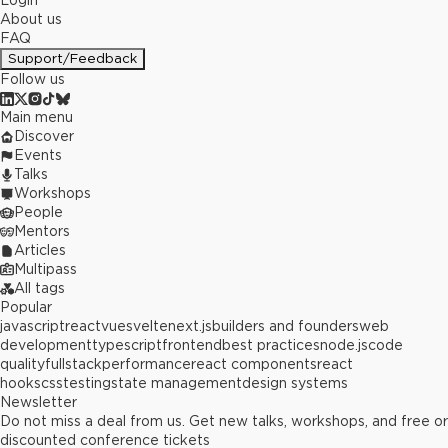
Login
About us
FAQ
Support/Feedback
Follow us
Main menu
Discover
Events
Talks
Workshops
People
Mentors
Articles
Multipass
All tags
Popular
javascript
react
vue
svelte
next.js
builders and founders
web
development
typescript
frontend
best practices
node.js
code
quality
fullstack
performance
react components
react
hooks
css
testing
state management
design systems
Newsletter
Do not miss a deal from us. Get new talks, workshops, and free or
discounted conference tickets