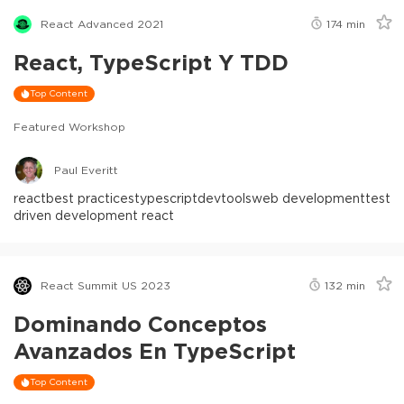
React Advanced 2021
174
min
React, TypeScript Y TDD
Top Content
Featured Workshop
Paul Everitt
react
best practices
typescript
devtools
web development
test
driven development react
React Summit US 2023
132
min
Dominando Conceptos
Avanzados En TypeScript
Top Content