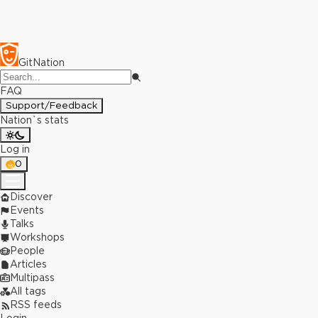
GitNation
FAQ
Support/Feedback
Nation`s stats
Log in
0
Discover
Events
Talks
Workshops
People
Articles
Multipass
All tags
RSS feeds