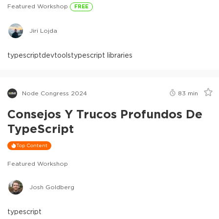
Featured Workshop
FREE
Jiri Lojda
typescript
devtools
typescript libraries
Node Congress 2024
83
min
Consejos Y Trucos Profundos De
TypeScript
Top Content
Featured Workshop
Josh Goldberg
typescript