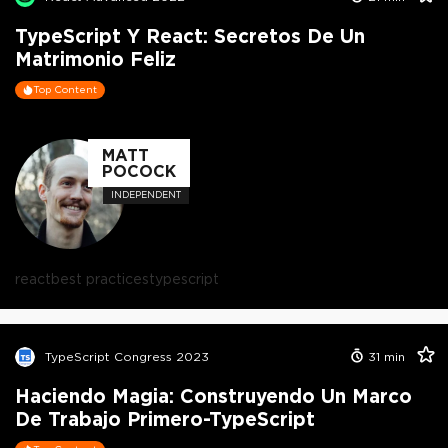
TypeScript Y React: Secretos De Un
Matrimonio Feliz
Top Content
MATT
POCOCK
INDEPENDENT
react
best practices
typescript
TypeScript Congress 2023
31
min
Haciendo Magia: Construyendo Un Marco
De Trabajo Primero-TypeScript