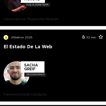
VUE.JS CORE TEAM
typescript
vue 3
typescript libraries
JSNation 2025
32
min
El Estado De La Web
SACHA
GREIF
DEVOGRAPHICS
frameworks
web standards