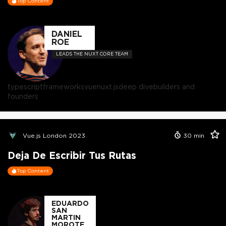
Top Content
DANIEL
ROE
LEADS THE NUXT CORE TEAM
typescript
frameworks
vue
nuxt.js
deep dive
builders and
founders
Vue.js London 2023
30
min
Deja De Escribir Tus Rutas
Top Content
EDUARDO
SAN
MARTIN
MOROTE