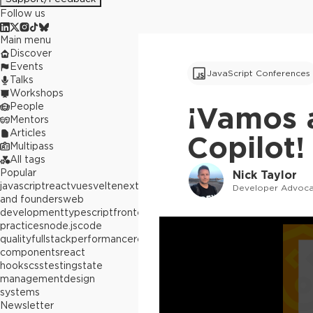
Follow us
Main menu
Discover
Events
JavaScript Conferences
Talks
Workshops
People
¡Vamos 
Mentors
Articles
Copilot!
Multipass
All tags
Popular
Nick Taylor
javascript
react
vue
svelte
next.js
builders
Developer Advoca
and founders
web
development
typescript
frontend
best
practices
node.js
code
quality
fullstack
performance
react
components
react
hooks
css
testing
state
management
design
systems
Newsletter