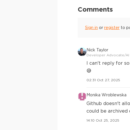
Comments
Sign in
or
register
to p
Nick Taylor
Developer Advocate/AI
I can't reply for 
😅
02:31 Oct 27, 2025
Monika Wroblewska
Github doesn't all
could be archived
14:10 Oct 25, 2025