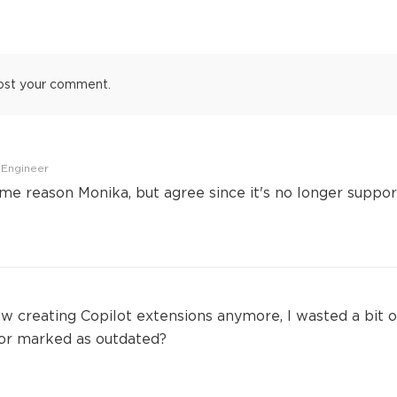
ost your comment.
 Engineer
some reason Monika, but agree since it's no longer suppo
ow creating Copilot extensions anymore, I wasted a bit o
 or marked as outdated?