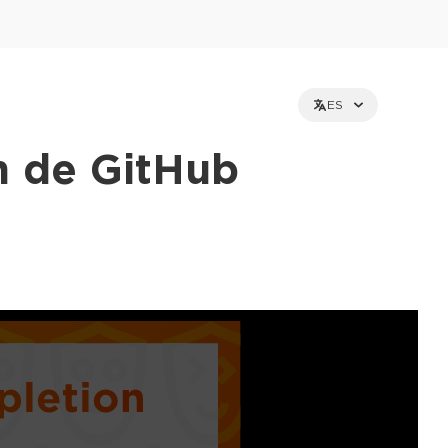
ES
n de GitHub