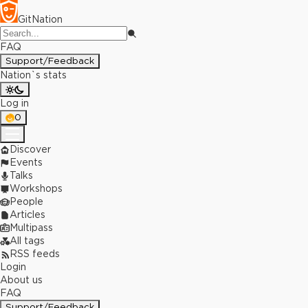
GitNation
FAQ
Support/Feedback
Nation`s stats
Log in
0
Discover
Events
Talks
Workshops
People
Articles
Multipass
All tags
RSS feeds
Login
About us
FAQ
Support/Feedback