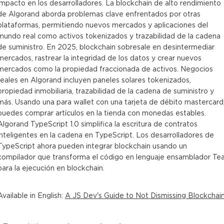
impacto en los desarrolladores. La blockchain de alto rendimiento
de Algorand aborda problemas clave enfrentados por otras
plataformas, permitiendo nuevos mercados y aplicaciones del
mundo real como activos tokenizados y trazabilidad de la cadena
de suministro. En 2025, blockchain sobresale en desintermediar
mercados, rastrear la integridad de los datos y crear nuevos
mercados como la propiedad fraccionada de activos. Negocios
reales en Algorand incluyen paneles solares tokenizados,
propiedad inmobiliaria, trazabilidad de la cadena de suministro y
más. Usando una para wallet con una tarjeta de débito mastercard
puedes comprar artículos en la tienda con monedas estables.
Algorand TypeScript 1.0 simplifica la escritura de contratos
inteligentes en la cadena en TypeScript. Los desarrolladores de
TypeScript ahora pueden integrar blockchain usando un
compilador que transforma el código en lenguaje ensamblador Tea
para la ejecución en blockchain.
Available in
English
:
A JS Dev's Guide to Not Dismissing Blockchai