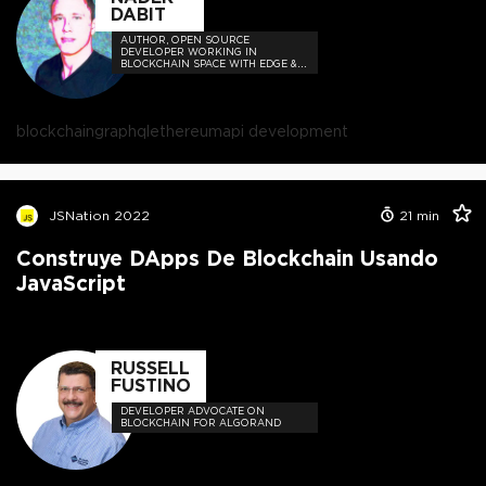
DABIT
AUTHOR, OPEN SOURCE
DEVELOPER WORKING IN
BLOCKCHAIN SPACE WITH EDGE &
NODE AND THE GRAPH PROTOCOL.
blockchain
graphql
ethereum
api development
JSNation 2022
21
min
Construye DApps De Blockchain Usando
JavaScript
RUSSELL
FUSTINO
DEVELOPER ADVOCATE ON
BLOCKCHAIN FOR ALGORAND