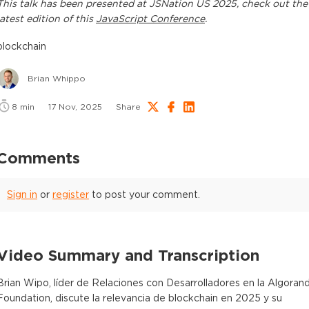
This
talk
has been presented at
JSNation US 2025
, check out the
latest edition of this
JavaScript Conference
.
blockchain
Brian Whippo
8
min
17 Nov, 2025
Share
Comments
Sign in
or
register
to post your comment.
Video Summary and Transcription
Brian Wipo, líder de Relaciones con Desarrolladores en la Algoran
Foundation, discute la relevancia de blockchain en 2025 y su