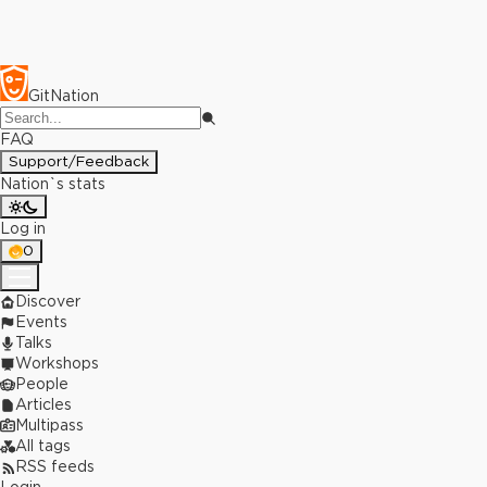
GitNation
FAQ
Support/Feedback
Nation`s stats
Log in
0
Discover
Events
Talks
Workshops
People
Articles
Multipass
All tags
RSS feeds