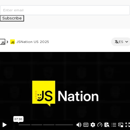
Subscribe
JSNation US 2025
ES
This ad is not shown to multipass and full ticket holders