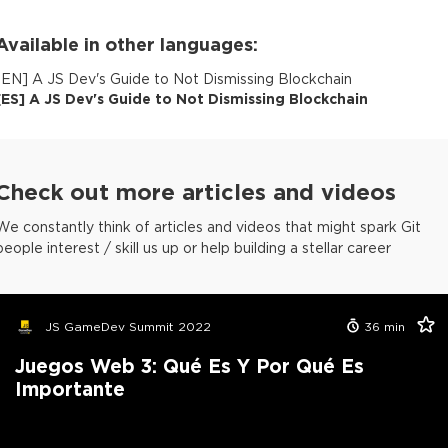
Available in other languages:
[
EN
]
A JS Dev's Guide to Not Dismissing Blockchain
[
ES
]
A JS Dev's Guide to Not Dismissing Blockchain
Check out more articles and videos
We constantly think of articles and videos that might spark Git
people interest / skill us up or help building a stellar career
JS GameDev Summit 2022
36
min
Juegos Web 3: Qué Es Y Por Qué Es
Importante