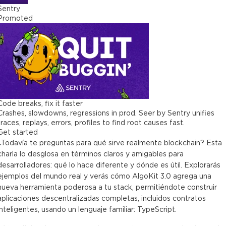
Sentry
Promoted
Code breaks, fix it faster
Crashes, slowdowns, regressions in prod. Seer by Sentry unifies
traces, replays, errors, profiles to find root causes fast.
Get started
¿Todavía te preguntas para qué sirve realmente blockchain? Esta
charla lo desglosa en términos claros y amigables para
desarrolladores: qué lo hace diferente y dónde es útil. Explorarás
ejemplos del mundo real y verás cómo AlgoKit 3.0 agrega una
nueva herramienta poderosa a tu stack, permitiéndote construir
aplicaciones descentralizadas completas, incluidos contratos
inteligentes, usando un lenguaje familiar: TypeScript.