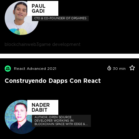
PAUL
GADI
CTO & CO-FOUNDER OF OPGAMES
blockchain
web3
game development
React Advanced 2021
30
min
Construyendo Dapps Con React
NADER
DABIT
AUTHOR, OPEN SOURCE
DEVELOPER WORKING IN
BLOCKCHAIN SPACE WITH EDGE &
NODE AND THE GRAPH PROTOCOL.