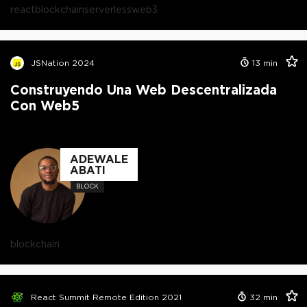
react
blockchain
serverless
web3
JSNation 2024
13
min
Construyendo Una Web Descentralizada
Con Web5
ADEWALE
ABATI
BLOCK
blockchain
React Summit Remote Edition 2021
32
min