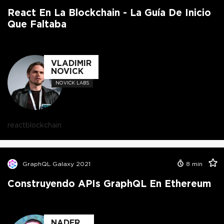
React En La Blockchain - La Guía De Inicio
Que Faltaba
VLADIMIR
NOVICK
NOVICK LABS
react
blockchain
GraphQL Galaxy 2021
8
min
Construyendo APIs GraphQL En Ethereum
NADER