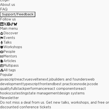
Login
About us
FAQ
Support/Feedback
Follow us
Main menu
Discover
Events
Talks
Workshops
People
Mentors
Articles
Multipass
All tags
Popular
javascript
react
vue
svelte
next.js
builders and founders
web
development
typescript
frontend
best practices
node.js
code
quality
fullstack
performance
react components
react
hooks
css
testing
state management
design systems
Newsletter
Do not miss a deal from us. Get new talks, workshops, and free or
discounted conference tickets