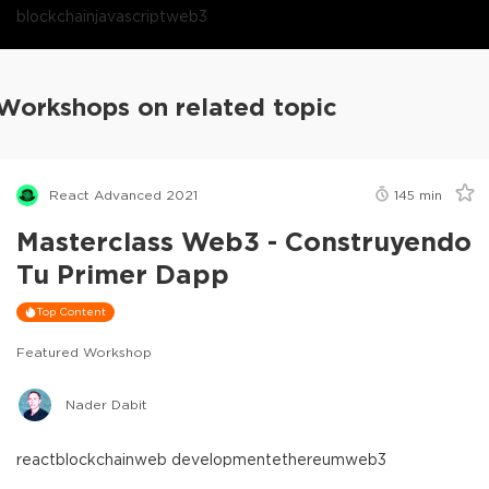
blockchain
javascript
web3
Workshops on related topic
React Advanced 2021
145
min
Masterclass Web3 - Construyendo
Tu Primer Dapp
Top Content
Featured Workshop
Nader Dabit
react
blockchain
web development
ethereum
web3