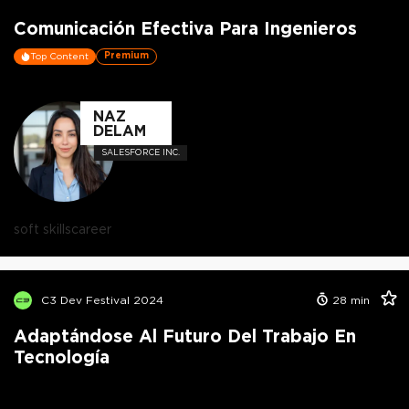
Comunicación Efectiva Para Ingenieros
Premium
Top Content
NAZ
DELAM
SALESFORCE INC.
soft skills
career
C3 Dev Festival 2024
28
min
Adaptándose Al Futuro Del Trabajo En
Tecnología