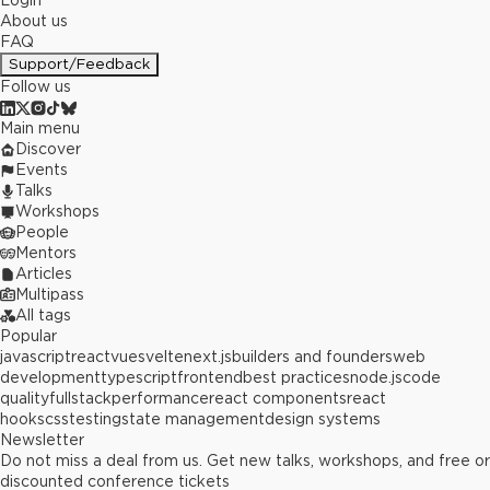
Login
About us
FAQ
Support/Feedback
Follow us
Main menu
Discover
Events
Talks
Workshops
People
Mentors
Articles
Multipass
All tags
Popular
javascript
react
vue
svelte
next.js
builders and founders
web
development
typescript
frontend
best practices
node.js
code
quality
fullstack
performance
react components
react
hooks
css
testing
state management
design systems
Newsletter
Do not miss a deal from us. Get new talks, workshops, and free or
discounted conference tickets