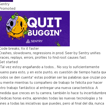
Sentry
Promoted
Code breaks, fix it faster
Crashes, slowdowns, regressions in prod. Seer by Sentry unifies
traces, replays, errors, profiles to find root causes fast.
Get started
“Tal vez estoy engañando a todos... No soy lo suficientemente
bueno para esto, y en este punto, es cuestión de tiempo hasta qu
todos se den cuenta” estas podrían ser las palabras que cruzan po
tu mente mientras tu compañero de trabajo te felicita por hacer
otro trabajo fantástico al entregar una nueva característica. A
medida que creces en tu carrera, también lo hace tu incertidumbre
Dedicas horas extra, aprendes todas las nuevas tecnologías y te
unes a todas las iniciativas que puedes, pero al final del día, nunca