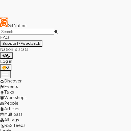
GitNation
FAQ
Support/Feedback
Nation`s stats
Log in
0
Discover
Events
Talks
Workshops
People
Articles
Multipass
All tags
RSS feeds