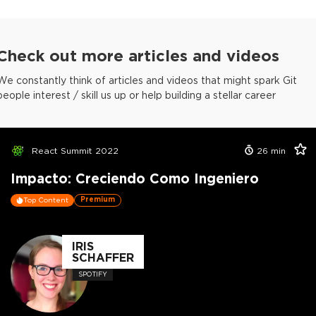
Check out more articles and videos
We constantly think of articles and videos that might spark Git
people interest / skill us up or help building a stellar career
React Summit 2022
26
min
Impacto: Creciendo Como Ingeniero
Premium
Top Content
IRIS
SCHAFFER
SPOTIFY