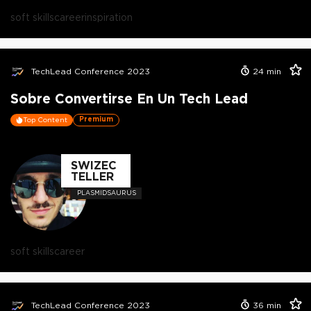
soft skills
career
inspiration
TechLead Conference 2023
24
min
Sobre Convertirse En Un Tech Lead
Premium
Top Content
SWIZEC
TELLER
PLASMIDSAURUS
soft skills
career
TechLead Conference 2023
36
min