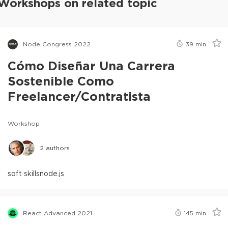
Workshops on related topic
Node Congress 2022
39
min
Cómo Diseñar Una Carrera
Sostenible Como
Freelancer/Contratista
Workshop
2
authors
soft skills
node.js
React Advanced 2021
145
min