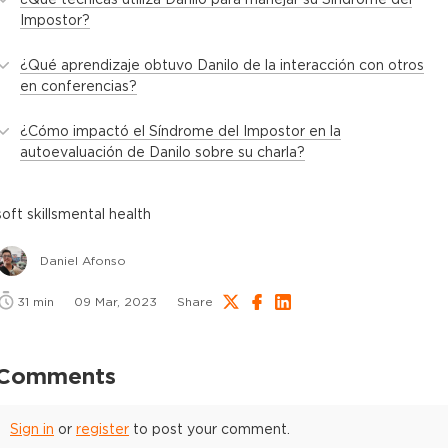
Impostor?
¿Qué aprendizaje obtuvo Danilo de la interacción con otros
en conferencias?
¿Cómo impactó el Síndrome del Impostor en la
autoevaluación de Danilo sobre su charla?
soft skills
mental health
Daniel Afonso
31
min
09 Mar, 2023
Share
Comments
Sign in
or
register
to post your comment.