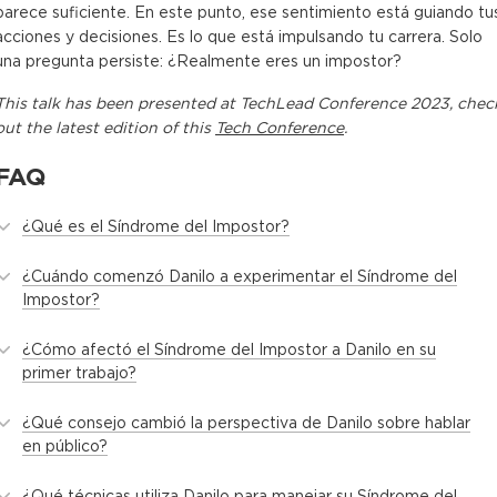
parece suficiente. En este punto, ese sentimiento está guiando tu
acciones y decisiones. Es lo que está impulsando tu carrera. Solo
una pregunta persiste: ¿Realmente eres un impostor?
This
talk
has been presented at
TechLead Conference 2023
, chec
out the latest edition of this
Tech Conference
.
FAQ
¿Qué es el Síndrome del Impostor?
¿Cuándo comenzó Danilo a experimentar el Síndrome del
Impostor?
¿Cómo afectó el Síndrome del Impostor a Danilo en su
primer trabajo?
¿Qué consejo cambió la perspectiva de Danilo sobre hablar
en público?
¿Qué técnicas utiliza Danilo para manejar su Síndrome del