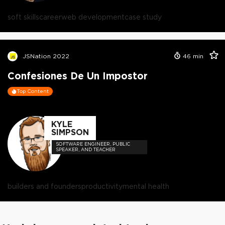
soft skills
career
web development
case study
JSNation 2022
46
min
Confesiones De Un Impostor
Top Content
KYLE
SIMPSON
SOFTWARE ENGINEER, PUBLIC
SPEAKER, AND TEACHER
builders and founders
productivity
mental health