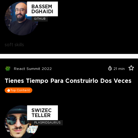
BASSEM
DGHAIDI
GITHUB
soft skills
React Summit 2022
21
min
Tienes Tiempo Para Construirlo Dos Veces
Top Content
SWIZEC
TELLER
PLASMIDSAURUS