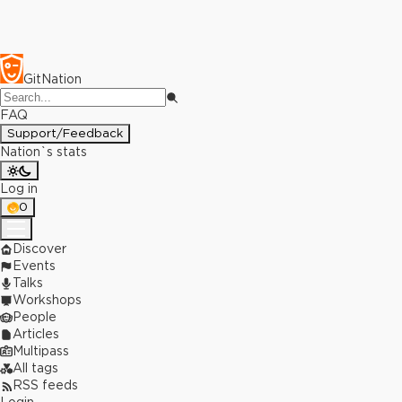
GitNation
FAQ
Support/Feedback
Nation`s stats
Log in
0
Discover
Events
Talks
Workshops
People
Articles
Multipass
All tags
RSS feeds