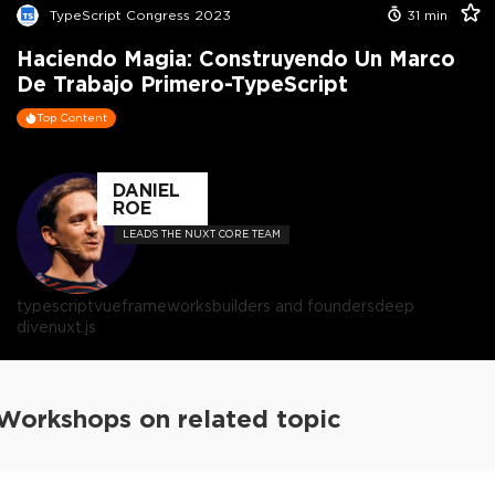
TypeScript Congress 2023
31
min
Haciendo Magia: Construyendo Un Marco
De Trabajo Primero-TypeScript
Top Content
DANIEL
ROE
LEADS THE NUXT CORE TEAM
typescript
vue
frameworks
builders and founders
deep
dive
nuxt.js
Workshops on related topic