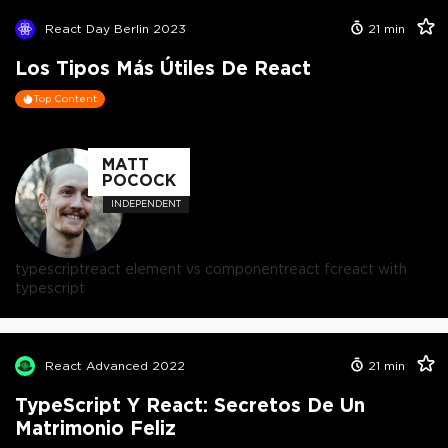
React Day Berlin 2023
21
min
Los Tipos Más Útiles De React
Top Content
MATT
POCOCK
INDEPENDENT
typescript
react element vs component
react fc
react with
typescript
React Advanced 2022
21
min
TypeScript Y React: Secretos De Un
Matrimonio Feliz