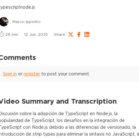
typescript
node.js
Marco Ippolito
28
min
12 Jun, 2025
Share
Comments
Sign in
or
register
to post your comment.
Video Summary and Transcription
Discusión sobre la adopción de TypeScript en Node.js, la
popularidad de TypeScript, los desafíos en la integración de
TypeScript con Node.js debido a las diferencias de versionado, la
introducción de strip types para eliminar la sintaxis no JavaScript, e