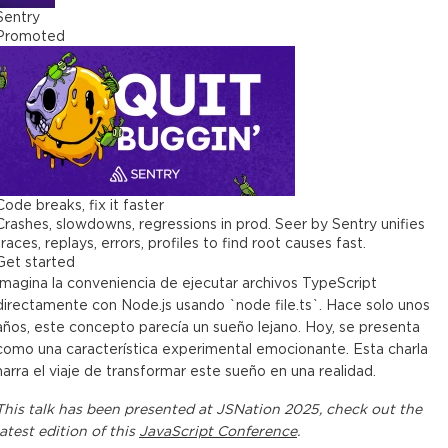
Sentry
Promoted
Code breaks, fix it faster
Crashes, slowdowns, regressions in prod. Seer by Sentry unifies
traces, replays, errors, profiles to find root causes fast.
Get started
Imagina la conveniencia de ejecutar archivos TypeScript
directamente con Node.js usando `node file.ts`. Hace solo unos
años, este concepto parecía un sueño lejano. Hoy, se presenta
como una característica experimental emocionante. Esta charla
narra el viaje de transformar este sueño en una realidad.
This
talk
has been presented at
JSNation 2025
, check out the
latest edition of this
JavaScript Conference
.