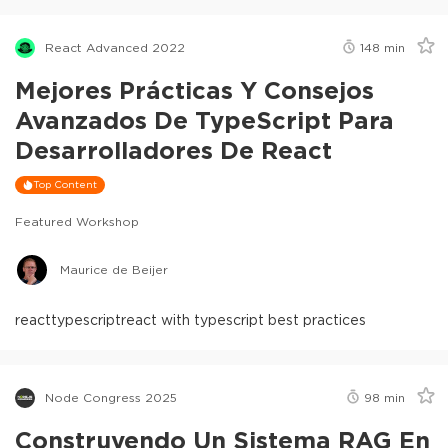
React Advanced 2022
148
min
Mejores Prácticas Y Consejos
Avanzados De TypeScript Para
Desarrolladores De React
Top Content
Featured Workshop
Maurice de Beijer
react
typescript
react with typescript best practices
Node Congress 2025
98
min
Construyendo Un Sistema RAG En