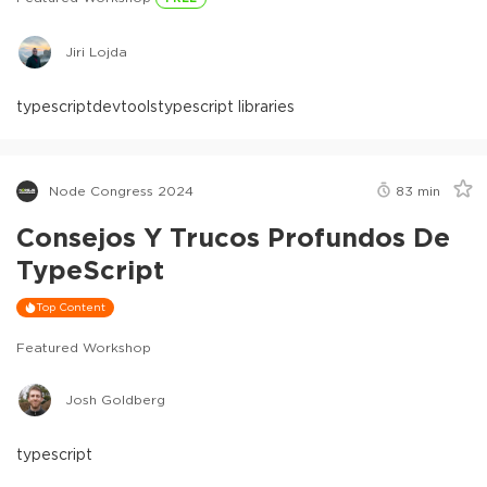
Jiri Lojda
typescript
devtools
typescript libraries
Node Congress 2024
83
min
Consejos Y Trucos Profundos De
TypeScript
Top Content
Featured Workshop
Josh Goldberg
typescript