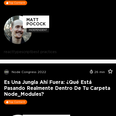
Top Content
MATT
POCOCK
INDEPENDENT
react
typescript
best practices
Node Congress 2022
26
min
Es Una Jungla Ahí Fuera: ¿Qué Está
Pasando Realmente Dentro De Tu Carpeta
Node_Modules?
Top Content