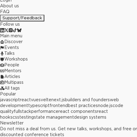
Login
About us
FAQ
Support/Feedback
Follow us
Main menu
Discover
Events
Talks
Workshops
People
Mentors
Articles
Multipass
All tags
Popular
javascript
react
vue
svelte
next.js
builders and founders
web
development
typescript
frontend
best practices
node.js
code
quality
fullstack
performance
react components
react
hooks
css
testing
state management
design systems
Newsletter
Do not miss a deal from us. Get new talks, workshops, and free or
discounted conference tickets