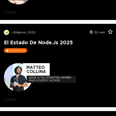
node.js
JSNation 2025
30
min
El Estado De Node.js 2025
Top Content
MATTEO
COLLINA
NODE.JS TSC COMMITTEE MEMBER.
PINO & FASTIFY AUTHOR.
node.js