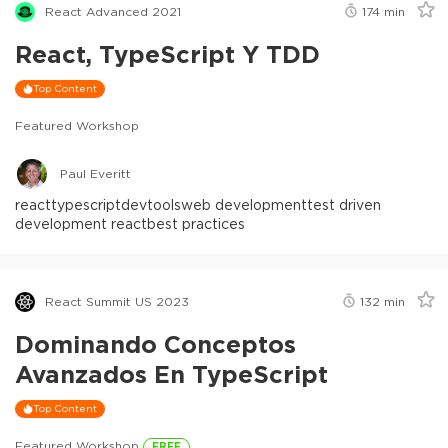
React Advanced 2021
174
min
React, TypeScript Y TDD
Top Content
Featured Workshop
Paul Everitt
react
typescript
devtools
web development
test driven
development react
best practices
React Summit US 2023
132
min
Dominando Conceptos
Avanzados En TypeScript
Top Content
Featured Workshop
FREE