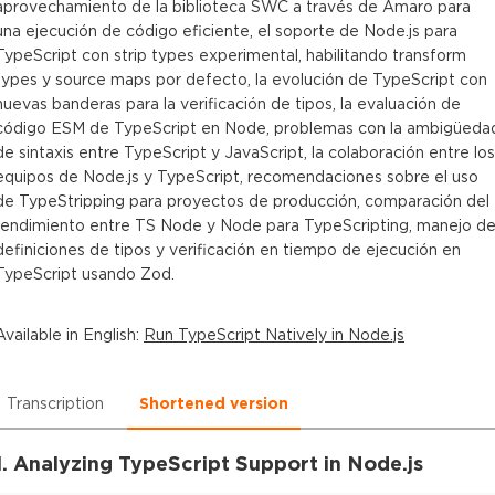
aprovechamiento de la biblioteca SWC a través de Amaro para
una ejecución de código eficiente, el soporte de Node.js para
TypeScript con strip types experimental, habilitando transform
types y source maps por defecto, la evolución de TypeScript con
nuevas banderas para la verificación de tipos, la evaluación de
código ESM de TypeScript en Node, problemas con la ambigüeda
de sintaxis entre TypeScript y JavaScript, la colaboración entre los
equipos de Node.js y TypeScript, recomendaciones sobre el uso
de TypeStripping para proyectos de producción, comparación del
rendimiento entre TS Node y Node para TypeScripting, manejo d
definiciones de tipos y verificación en tiempo de ejecución en
TypeScript usando Zod.
Available in
English
:
Run TypeScript Natively in Node.js
Transcription
Shortened version
1. Analyzing TypeScript Support in Node.js