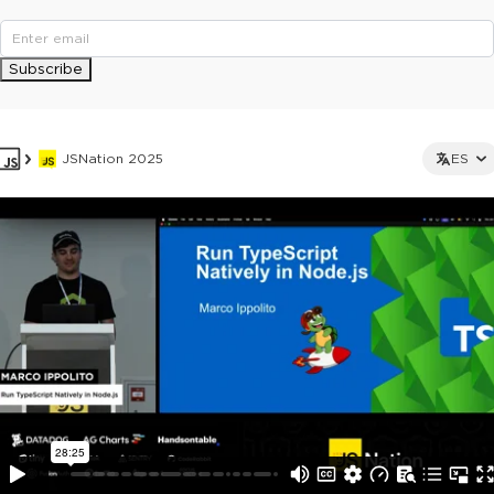
Subscribe
JSNation 2025
ES
This ad is not shown to multipass and full ticket holders