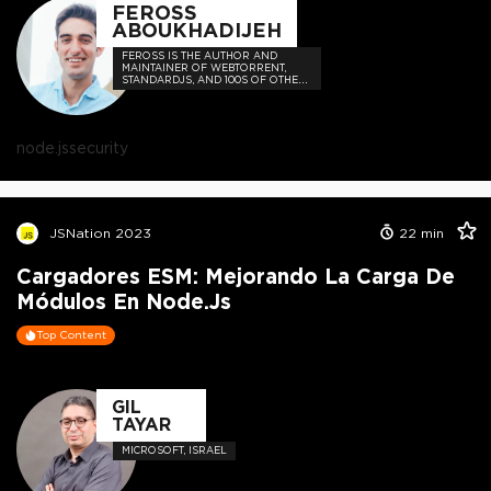
FEROSS
ABOUKHADIJEH
FEROSS IS THE AUTHOR AND
MAINTAINER OF WEBTORRENT,
STANDARDJS, AND 100S OF OTHER
OPEN SOURCE PROJECTS
node.js
security
JSNation 2023
22
min
Cargadores ESM: Mejorando La Carga De
Módulos En Node.js
Top Content
GIL
TAYAR
MICROSOFT, ISRAEL