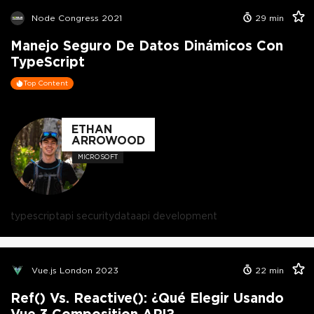
Node Congress 2021
29
min
Manejo Seguro De Datos Dinámicos Con
TypeScript
Top Content
ETHAN
ARROWOOD
MICROSOFT
typescript
api security
data
api development
Vue.js London 2023
22
min
Ref() Vs. Reactive(): ¿Qué Elegir Usando
Vue 3 Composition API?