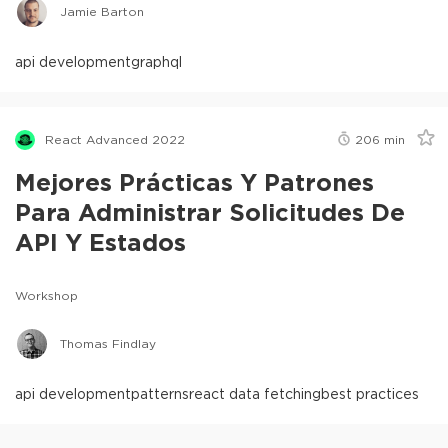
Jamie Barton
api development
graphql
React Advanced 2022
206
min
Mejores Prácticas Y Patrones
Para Administrar Solicitudes De
API Y Estados
Workshop
Thomas Findlay
api development
patterns
react data fetching
best practices