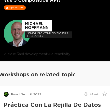
Top Content
MICHAEL
HOFFMANN
SENIOR FRONTEND DEVELOPER &
FREELANCER
vue
vue 3
api development
vue reactivity
Workshops on related topic
React Summit 2022
147
min
Práctica Con La Rejilla De Datos