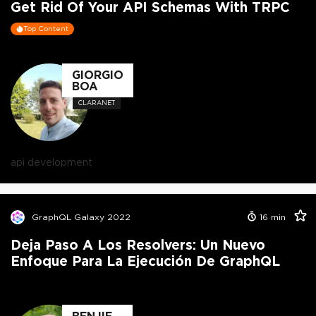
Get Rid Of Your API Schemas With TRPC
Top Content
GIORGIO
BOA
CLARANET
api development
GraphQL Galaxy 2022
16
min
Deja Paso A Los Resolvers: Un Nuevo
Enfoque Para La Ejecución De GraphQL
BENJIE