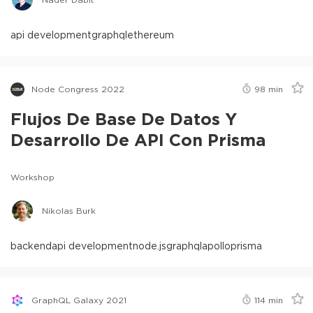
api development
graphql
ethereum
Node Congress 2022
98
min
Flujos De Base De Datos Y
Desarrollo De API Con Prisma
Workshop
Nikolas Burk
backend
api development
node.js
graphql
apollo
prisma
GraphQL Galaxy 2021
114
min