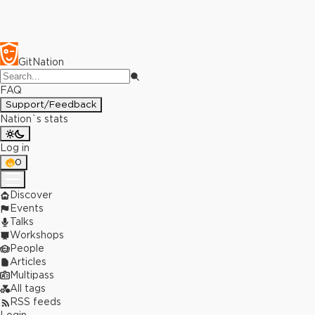
GitNation
FAQ
Support/Feedback
Nation`s stats
Log in
0
Discover
Events
Talks
Workshops
People
Articles
Multipass
All tags
RSS feeds