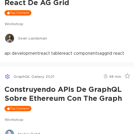
React De AG Grid
Top Content
Workshop
Sean Landsman
api development
react table
react components
aggrid react
GraphQL Galaxy 2021
48
min
Construyendo APIs De GraphQL
Sobre Ethereum Con The Graph
Top Content
Workshop
Nader Dabit