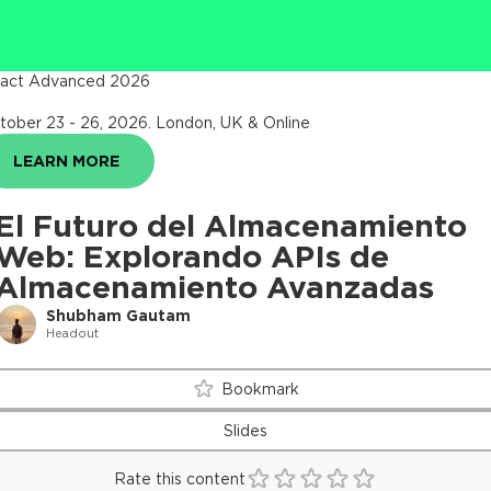
act Advanced 2026
tober 23 - 26, 2026
.
London, UK & Online
LEARN MORE
El Futuro del Almacenamiento
Web: Explorando APIs de
Almacenamiento Avanzadas
Shubham Gautam
Headout
Bookmark
Slides
Rate this content