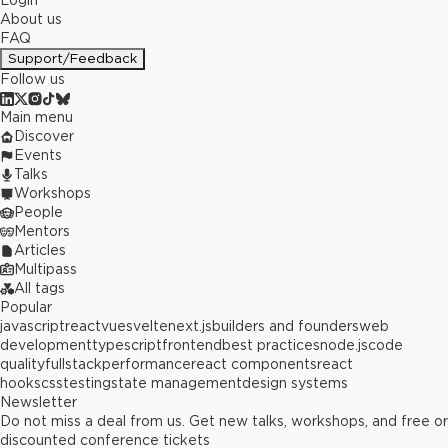
Login
About us
FAQ
Support/Feedback
Follow us
Main menu
Discover
Events
Talks
Workshops
People
Mentors
Articles
Multipass
All tags
Popular
javascript
react
vue
svelte
next.js
builders and founders
web
development
typescript
frontend
best practices
node.js
code
quality
fullstack
performance
react components
react
hooks
css
testing
state management
design systems
Newsletter
Do not miss a deal from us. Get new talks, workshops, and free or
discounted conference tickets