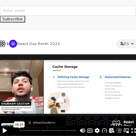
Subscribe
React Day Berlin 2023
ES
This ad is not shown to multipass and full ticket holders