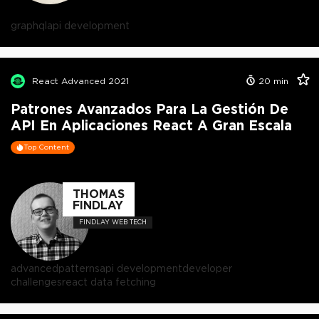
graphql
api development
React Advanced 2021
20
min
Patrones Avanzados Para La Gestión De
API En Aplicaciones React A Gran Escala
Top Content
THOMAS
FINDLAY
FINDLAY WEB TECH
advanced
patterns
api development
developer
challenges
react data fetching