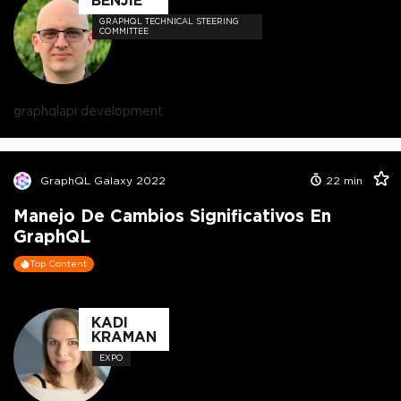
GRAPHQL TECHNICAL STEERING
COMMITTEE
graphql
api development
GraphQL Galaxy 2022
22
min
Manejo De Cambios Significativos En
GraphQL
Top Content
KADI
KRAMAN
EXPO