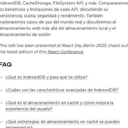
IndexedDB, CacheStorage, FileSystem API, y más. Compararemo
los beneficios y limitaciones de cada API, discutiendo su
persistencia, cuota, seguridad y rendimiento. También
exploraremos casos de uso del mundo real y discutiremos el
almacenamiento web más allá del almacenamiento local y el
almacenamiento de sesión
This
talk
has been presented at
React Day Berlin 2023
, check out
the latest edition of this
React Conference
.
FAQ
¿Qué es IndexedDB y para qué se utiliza?
¿Cuáles son las características avanzadas de IndexedDB?
¿Qué es el almacenamiento en caché y cómo mejora la
experiencia del usuario?
¿Qué estrategias de almacenamiento en caché se pueden
implementar?