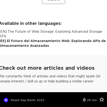
Available in other languages:
[
EN
]
The Future of Web Storage: Exploring Advanced Storage
APIs
[
ES
]
El Futuro del Almacenamiento Web: Explorando APIs de
Almacenamiento Avanzadas
Check out more articles and videos
We constantly think of articles and videos that might spark Git
people interest / skill us up or help building a stellar career
React Day Berlin 2022
29
min