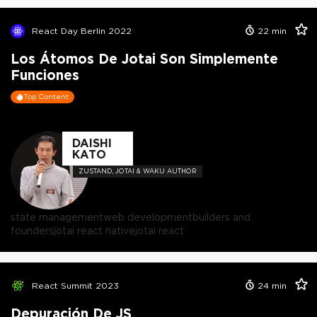
React Day Berlin 2022
22
min
Los Átomos De Jotai Son Simplemente
Funciones
Top Content
DAISHI
KATO
ZUSTAND, JOTAI & WAKU AUTHOR
state management
web development
builders and
founders
jotai react native
jotai react
React Summit 2023
24
min
Depuración De JS