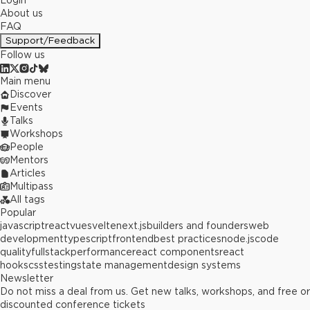
Login
About us
FAQ
Support/Feedback
Follow us
Main menu
Discover
Events
Talks
Workshops
People
Mentors
Articles
Multipass
All tags
Popular
javascript
react
vue
svelte
next.js
builders and founders
web
development
typescript
frontend
best practices
node.js
code
quality
fullstack
performance
react components
react
hooks
css
testing
state management
design systems
Newsletter
Do not miss a deal from us. Get new talks, workshops, and free or
discounted conference tickets