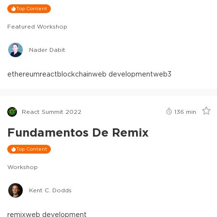
Top Content
Featured Workshop
Nader Dabit
ethereum
react
blockchain
web development
web3
React Summit 2022
136
min
Fundamentos De Remix
Top Content
Workshop
Kent C. Dodds
remix
web development