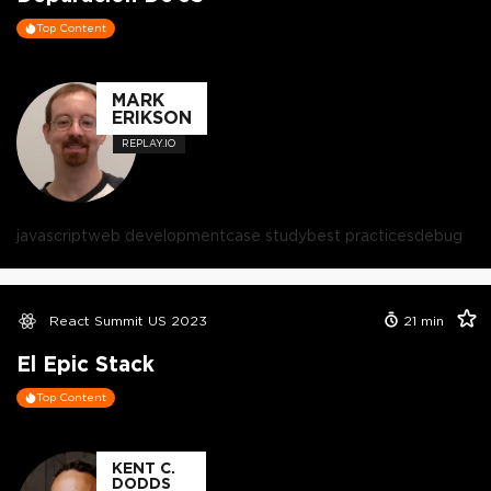
Top Content
MARK
ERIKSON
REPLAY.IO
javascript
web development
case study
best practices
debug
React Summit US 2023
21
min
El Epic Stack
Top Content
KENT C.
DODDS