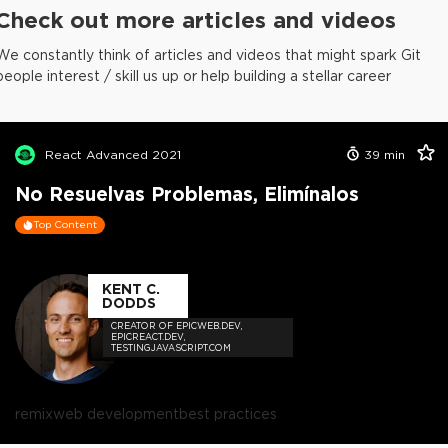
Check out more articles and videos
We constantly think of articles and videos that might spark Git
people interest / skill us up or help building a stellar career
React Advanced 2021
39
min
No Resuelvas Problemas, Elimínalos
Top Content
KENT C.
DODDS
CREATOR OF EPICWEB.DEV,
EPICREACT.DEV,
TESTINGJAVASCRIPT.COM
remix
web development
best practices