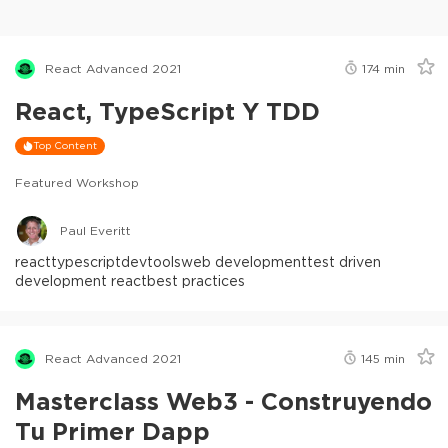
React Advanced 2021
174
min
React, TypeScript Y TDD
Top Content
Featured Workshop
Paul Everitt
react
typescript
devtools
web development
test driven
development react
best practices
React Advanced 2021
145
min
Masterclass Web3 - Construyendo
Tu Primer Dapp