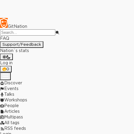
GitNation
FAQ
Support/Feedback
Nation`s stats
Log in
0
Discover
Events
Talks
Workshops
People
Articles
Multipass
All tags
RSS feeds