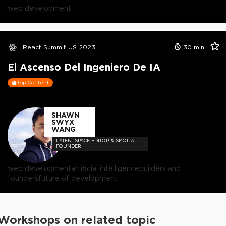
web development
React Summit US 2023
30
min
El Ascenso Del Ingeniero De IA
Top Content
SHAWN
SWYX
WANG
LATENT.SPACE EDITOR & SMOL.AI
FOUNDER
web development
artificial intelligence
builders and
founders
future of development
Workshops on related topic