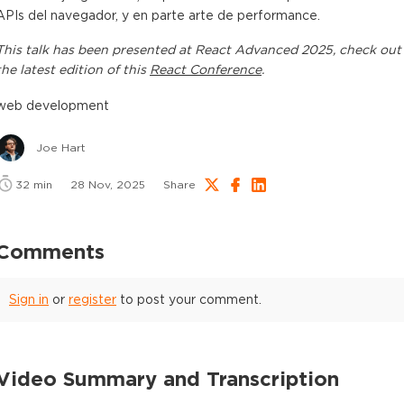
APIs del navegador, y en parte arte de performance.
This
talk
has been presented at
React Advanced 2025
, check out
the latest edition of this
React Conference
.
web development
Joe Hart
32
min
28 Nov, 2025
Share
Comments
Sign in
or
register
to post your comment.
Video Summary and Transcription