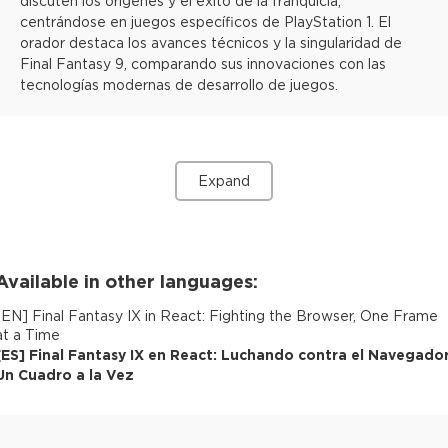
discuten los orígenes y el éxito de la franquicia,
centrándose en juegos específicos de PlayStation 1. El
orador destaca los avances técnicos y la singularidad de
Final Fantasy 9, comparando sus innovaciones con las
tecnologías modernas de desarrollo de juegos.
Expand
Available in other languages:
[
EN
]
Final Fantasy IX in React: Fighting the Browser, One Frame
at a Time
[
ES
]
Final Fantasy IX en React: Luchando contra el Navegador
Un Cuadro a la Vez