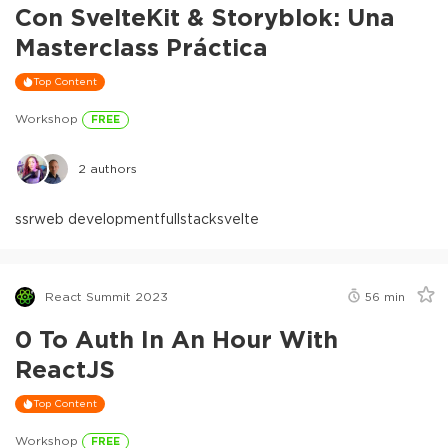
Con SvelteKit & Storyblok: Una
Masterclass Práctica
Top Content
Workshop
FREE
2
authors
ssr
web development
fullstack
svelte
React Summit 2023
56
min
0 To Auth In An Hour With
ReactJS
Top Content
Workshop
FREE