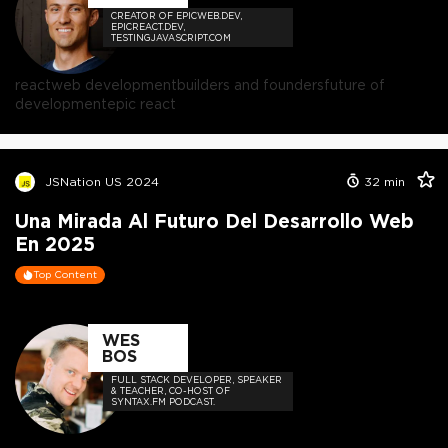
CREATOR OF EPICWEB.DEV,
EPICREACT.DEV,
TESTINGJAVASCRIPT.COM
react
web development
builders and founders
future of
development
epic react
JSNation US 2024
32
min
Una Mirada Al Futuro Del Desarrollo Web
En 2025
Top Content
WES
BOS
FULL STACK DEVELOPER, SPEAKER
& TEACHER, CO-HOST OF
SYNTAX.FM PODCAST.