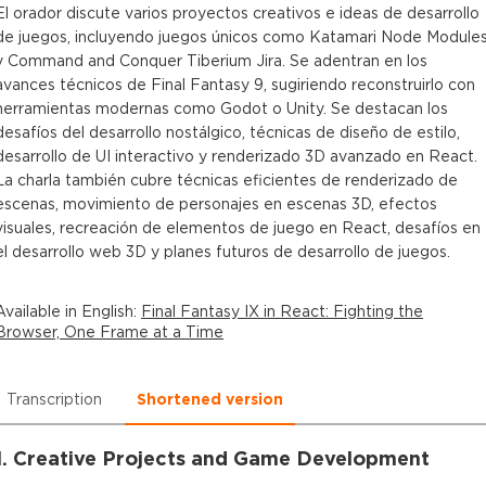
El orador discute varios proyectos creativos e ideas de desarrollo
de juegos, incluyendo juegos únicos como Katamari Node Module
y Command and Conquer Tiberium Jira. Se adentran en los
avances técnicos de Final Fantasy 9, sugiriendo reconstruirlo con
herramientas modernas como Godot o Unity. Se destacan los
desafíos del desarrollo nostálgico, técnicas de diseño de estilo,
desarrollo de UI interactivo y renderizado 3D avanzado en React.
La charla también cubre técnicas eficientes de renderizado de
escenas, movimiento de personajes en escenas 3D, efectos
visuales, recreación de elementos de juego en React, desafíos en
el desarrollo web 3D y planes futuros de desarrollo de juegos.
Available in
English
:
Final Fantasy IX in React: Fighting the
Browser, One Frame at a Time
Transcription
Shortened version
1. Creative Projects and Game Development