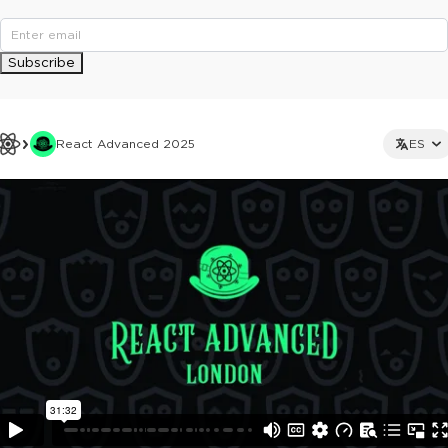
Subscribe
React Advanced 2025
ES
This ad is not shown to multipass and full ticket holders