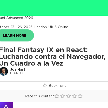
act Advanced 2026
tober 23 - 26, 2026
.
London, UK & Online
LEARN MORE
Final Fantasy IX en React:
Luchando contra el Navegador,
Un Cuadro a la Vez
Joe Hart
Incident.io
Bookmark
Rate this content