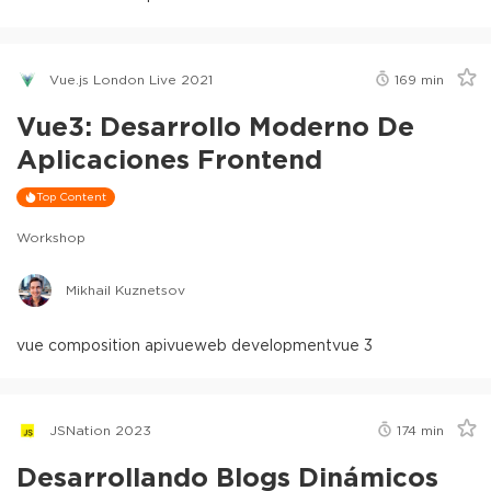
Vue.js London Live 2021
169
min
Vue3: Desarrollo Moderno De
Aplicaciones Frontend
Top Content
Workshop
Mikhail Kuznetsov
vue composition api
vue
web development
vue 3
JSNation 2023
174
min
Desarrollando Blogs Dinámicos