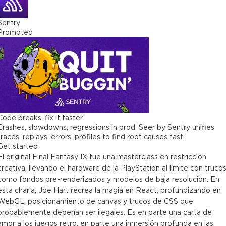
Sentry
Promoted
Code breaks, fix it faster
Crashes, slowdowns, regressions in prod. Seer by Sentry unifies
traces, replays, errors, profiles to find root causes fast.
Get started
El original Final Fantasy IX fue una masterclass en restricción
creativa, llevando el hardware de la PlayStation al límite con truco
como fondos pre-renderizados y modelos de baja resolución. En
esta charla, Joe Hart recrea la magia en React, profundizando en
WebGL, posicionamiento de canvas y trucos de CSS que
probablemente deberían ser ilegales. Es en parte una carta de
amor a los juegos retro, en parte una inmersión profunda en las