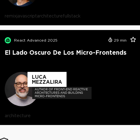
remix
javascript
architecture
fullstack
React Advanced 2025
29
min
El Lado Oscuro De Los Micro-Frontends
LUCA
MEZZALIRA
AUTHOR OF FRONT-END REACTIVE
ARCHITECTURES AND BUILDING
MICRO-FRONTENDS
architecture