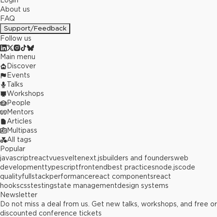
Login
About us
FAQ
Support/Feedback
Follow us
Main menu
Discover
Events
Talks
Workshops
People
Mentors
Articles
Multipass
All tags
Popular
javascript
react
vue
svelte
next.js
builders and founders
web
development
typescript
frontend
best practices
node.js
code
quality
fullstack
performance
react components
react
hooks
css
testing
state management
design systems
Newsletter
Do not miss a deal from us. Get new talks, workshops, and free or
discounted conference tickets