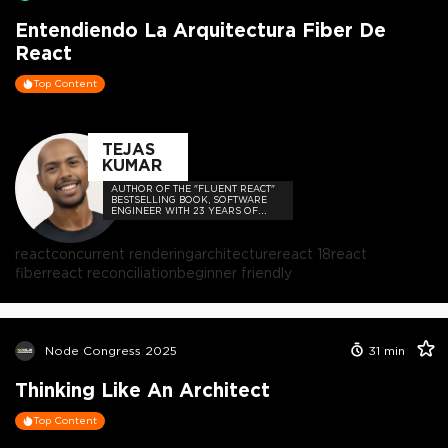
Entendiendo La Arquitectura Fiber De
React
Top Content
TEJAS
KUMAR
AUTHOR OF THE "FLUENT REACT"
BESTSELLING BOOK, SOFTWARE
ENGINEER WITH 23 YEARS OF
EXPERIENCE, AND HOST OF THE
DEVELOPER-LOVED CONTEJAS
CODE PODCAST.
react
concurrent rendering
architecture
react 18
react
fiber
react reconciliation
beginner friendly
Node Congress 2025
31
min
Thinking Like An Architect
Top Content