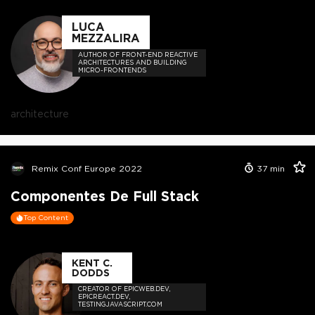
LUCA
MEZZALIRA
AUTHOR OF FRONT-END REACTIVE
ARCHITECTURES AND BUILDING
MICRO-FRONTENDS
architecture
Remix Conf Europe 2022
37
min
Componentes De Full Stack
Top Content
KENT C.
DODDS
CREATOR OF EPICWEB.DEV,
EPICREACT.DEV,
TESTINGJAVASCRIPT.COM