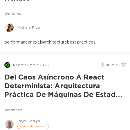
Workshop
Michele Riva
performance
next.js
architecture
best practices
React Summit 2026
86
min
Del Caos Asíncrono A React
Determinista: Arquitectura
Práctica De Máquinas De Estados
Para Sistemas En Tiempo Real
Workshop
Rajni Gediya
Mentorship available