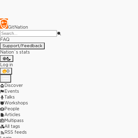
GitNation
FAQ
Support/Feedback
Nation`s stats
Log in
0
Discover
Events
Talks
Workshops
People
Articles
Multipass
All tags
RSS feeds