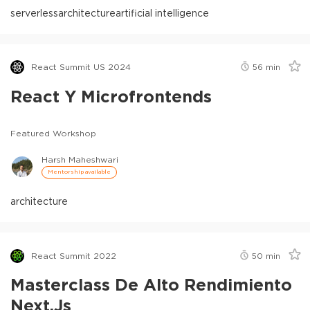
serverless
architecture
artificial intelligence
React Summit US 2024
56
min
React Y Microfrontends
Featured Workshop
Harsh Maheshwari
Mentorship available
architecture
React Summit 2022
50
min
Masterclass De Alto Rendimiento
Next.js