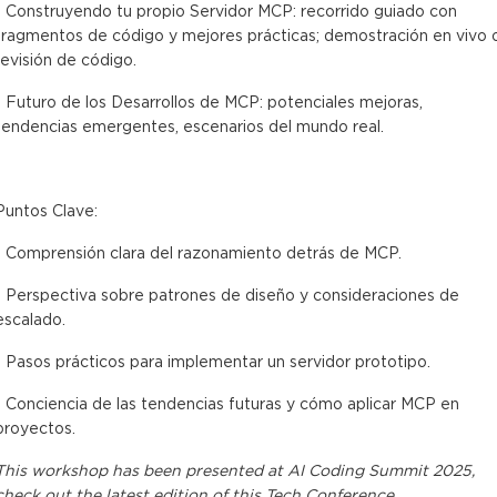
- Construyendo tu propio Servidor MCP: recorrido guiado con
fragmentos de código y mejores prácticas; demostración en vivo 
revisión de código.
- Futuro de los Desarrollos de MCP: potenciales mejoras,
tendencias emergentes, escenarios del mundo real.
Puntos Clave:
- Comprensión clara del razonamiento detrás de MCP.
- Perspectiva sobre patrones de diseño y consideraciones de
escalado.
- Pasos prácticos para implementar un servidor prototipo.
- Conciencia de las tendencias futuras y cómo aplicar MCP en
proyectos.
This
workshop
has been presented at
AI Coding Summit 2025
,
check out the latest edition of this
Tech Conference
.