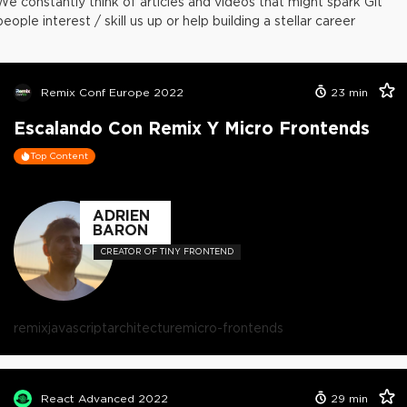
We constantly think of articles and videos that might spark Git
people interest / skill us up or help building a stellar career
Remix Conf Europe 2022
23
min
Escalando Con Remix Y Micro Frontends
Top Content
ADRIEN
BARON
CREATOR OF TINY FRONTEND
remix
javascript
architecture
micro-frontends
React Advanced 2022
29
min