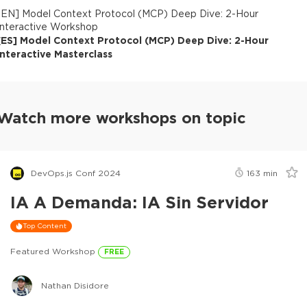
[
EN
]
Model Context Protocol (MCP) Deep Dive: 2-Hour
Interactive Workshop
[
ES
]
Model Context Protocol (MCP) Deep Dive: 2-Hour
Interactive Masterclass
Watch more workshops on topic
DevOps.js Conf 2024
163
min
IA A Demanda: IA Sin Servidor
Top Content
Featured Workshop
FREE
Nathan Disidore