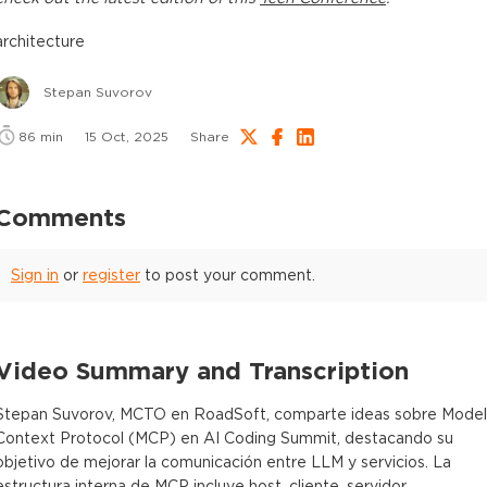
architecture
Stepan Suvorov
86
min
15 Oct, 2025
Share
Comments
Sign in
or
register
to post your comment.
Video Summary and Transcription
Stepan Suvorov, MCTO en RoadSoft, comparte ideas sobre Model
Context Protocol (MCP) en AI Coding Summit, destacando su
objetivo de mejorar la comunicación entre LLM y servicios. La
estructura interna de MCP incluye host, cliente, servidor,