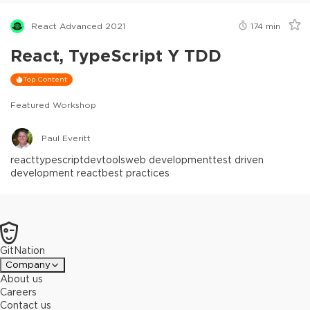
React Advanced 2021
174
min
React, TypeScript Y TDD
Top Content
Featured Workshop
Paul Everitt
react
typescript
devtools
web development
test driven
development react
best practices
GitNation
Company
About us
Careers
Contact us