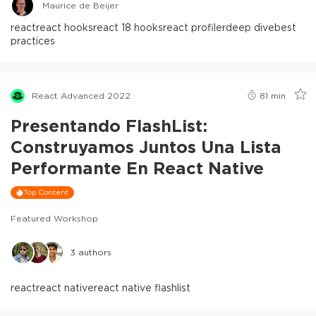
Maurice de Beijer
react
react hooks
react 18 hooks
react profiler
deep dive
best
practices
React Advanced 2022
81
min
Presentando FlashList:
Construyamos Juntos Una Lista
Performante En React Native
Top Content
Featured Workshop
3
authors
react
react native
react native flashlist