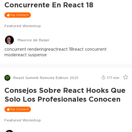
Concurrente En React 18
Top Content
Featured Workshop
Maurice de Beijer
concurrent rendering
react
react 18
react concurrent
mode
react suspense
React Summit Remote Edition 2021
177
min
Consejos Sobre React Hooks Que
Solo Los Profesionales Conocen
Top Content
Featured Workshop