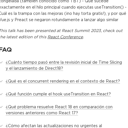
congelada (también conocido como TBT) - Qué sucede
exactamente en el hilo principal cuando ejecutas useTransition() -
Cuál es la trampa con las mejoras (¡no hay torta gratis!), y por qué
Vue.js y Preact se negaron rotundamente a lanzar algo similar
This
talk
has been presented at
React Summit 2023
, check out
the latest edition of this
React Conference
.
FAQ
¿Cuánto tiempo pasó entre la revisión inicial de Time Slicing
y el lanzamiento de Direct18?
¿Qué es el concurrent rendering en el contexto de React?
¿Qué función cumple el hook useTransition en React?
¿Qué problema resuelve React 18 en comparación con
versiones anteriores como React 17?
¿Cómo afectan las actualizaciones no urgentes al