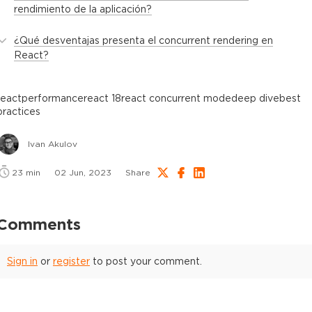
rendimiento de la aplicación?
¿Qué desventajas presenta el concurrent rendering en
React?
react
performance
react 18
react concurrent mode
deep dive
best
practices
Ivan Akulov
23
min
02 Jun, 2023
Share
Comments
Sign in
or
register
to post your comment.