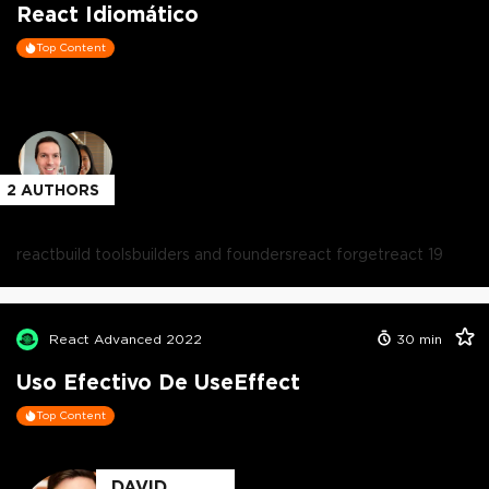
React Idiomático
Top Content
2
AUTHORS
react
build tools
builders and founders
react forget
react 19
React Advanced 2022
30
min
Uso Efectivo De UseEffect
Top Content
DAVID