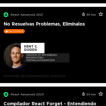
React Advanced 2021
39
min
No Resuelvas Problemas, Elimínalos
Top Content
KENT C.
DODDS
CREATOR OF EPICWEB.DEV,
EPICREACT.DEV,
TESTINGJAVASCRIPT.COM
remix
web development
best practices
React Advanced 2023
33
min
Compilador React Forget - Entendiendo