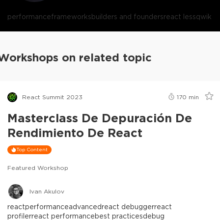
performance
frameworks
builders and founders
react less
qwik
Workshops on related topic
React Summit 2023
170
min
Masterclass De Depuración De
Rendimiento De React
Top Content
Featured Workshop
Ivan Akulov
react
performance
advanced
react debugger
react
profiler
react performance
best practices
debug