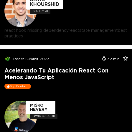
KHOURSHID
STATELY AI
react hook missing dependency
react
state management
best
practices
React Summit 2023
32
min
Acelerando Tu Aplicación React Con
Menos JavaScript
Top Content
MIŠKO
HEVERY
QWIK CREATOR