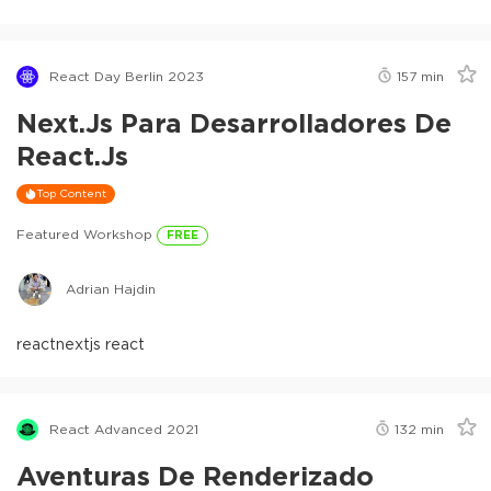
React Day Berlin 2023
157
min
Next.js Para Desarrolladores De
React.js
Top Content
Featured Workshop
FREE
Adrian Hajdin
react
nextjs react
React Advanced 2021
132
min
Aventuras De Renderizado