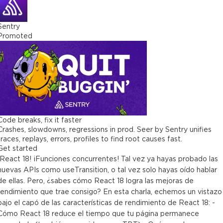
Sentry
Promoted
Code breaks, fix it faster
Crashes, slowdowns, regressions in prod. Seer by Sentry unifies
traces, replays, errors, profiles to find root causes fast.
Get started
¡React 18! ¡Funciones concurrentes! Tal vez ya hayas probado las
nuevas APIs como useTransition, o tal vez solo hayas oído hablar
de ellas. Pero, ¿sabes cómo React 18 logra las mejoras de
rendimiento que trae consigo? En esta charla, echemos un vistazo
bajo el capó de las características de rendimiento de React 18: -
Cómo React 18 reduce el tiempo que tu página permanece