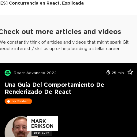
[
ES
]
Concurrencia en React, Explicada
Check out more articles and videos
We constantly think of articles and videos that might spark Git
people interest / skill us up or help building a stellar career
React Advanced 2022
25
min
Una Guía Del Comportamiento De
Renderizado De React
Top Content
MARK
ERIKSON
REPLAY.IO