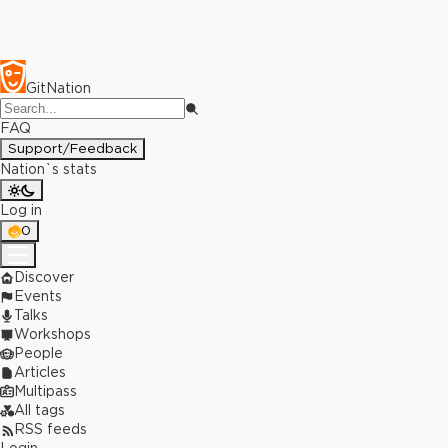
GitNation
FAQ
Support/Feedback
Nation`s stats
Log in
0
Discover
Events
Talks
Workshops
People
Articles
Multipass
All tags
RSS feeds