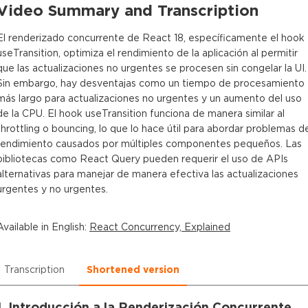
Video Summary and Transcription
El renderizado concurrente de React 18, específicamente el hook
useTransition, optimiza el rendimiento de la aplicación al permitir
que las actualizaciones no urgentes se procesen sin congelar la UI.
Sin embargo, hay desventajas como un tiempo de procesamiento
más largo para actualizaciones no urgentes y un aumento del uso
de la CPU. El hook useTransition funciona de manera similar al
throttling o bouncing, lo que lo hace útil para abordar problemas d
rendimiento causados por múltiples componentes pequeños. Las
bibliotecas como React Query pueden requerir el uso de APIs
alternativas para manejar de manera efectiva las actualizaciones
urgentes y no urgentes.
Available in
English
:
React Concurrency, Explained
Transcription
Shortened version
1. Introducción a la Renderización Concurrente