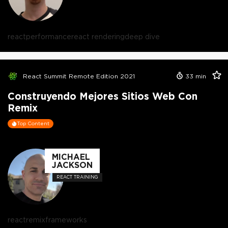
react
performance
react rendering
deep dive
React Summit Remote Edition 2021
33
min
Construyendo Mejores Sitios Web Con
Remix
Top Content
MICHAEL
JACKSON
REACT TRAINING
react
remix
frameworks