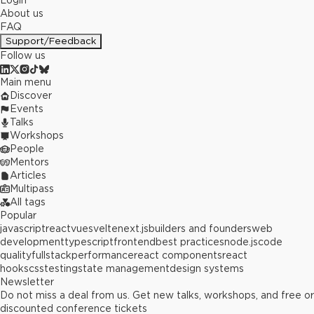
Login
About us
FAQ
Support/Feedback
Follow us
Main menu
Discover
Events
Talks
Workshops
People
Mentors
Articles
Multipass
All tags
Popular
javascript
react
vue
svelte
next.js
builders and founders
web
development
typescript
frontend
best practices
node.js
code
quality
fullstack
performance
react components
react
hooks
css
testing
state management
design systems
Newsletter
Do not miss a deal from us. Get new talks, workshops, and free or
discounted conference tickets