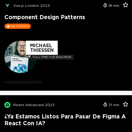
Vue.js London 2023
18
min
Component Design Patterns
Top Content
MICHAEL
THIESSEN
FULL-TIME VUE EDUCATOR
vue
design
patterns
React Advanced 2023
21
min
¿Ya Estamos Listos Para Pasar De Figma A
React Con IA?