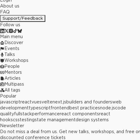
Login
About us
FAQ
Support/Feedback
Follow us
Main menu
Discover
Events
Talks
Workshops
People
Mentors
Articles
Multipass
All tags
Popular
javascript
react
vue
svelte
next.js
builders and founders
web
development
typescript
frontend
best practices
node.js
code
quality
fullstack
performance
react components
react
hooks
css
testing
state management
design systems
Newsletter
Do not miss a deal from us. Get new talks, workshops, and free or
discounted conference tickets