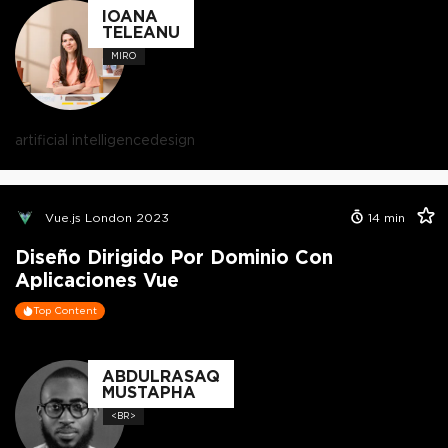
IOANA
TELEANU
MIRO
artificial intelligence
design
Vue.js London 2023
14
min
Diseño Dirigido Por Dominio Con
Aplicaciones Vue
Top Content
ABDULRASAQ
MUSTAPHA
<BR>