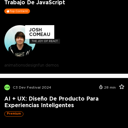
Trabajo De JavaScript
Top Content
JOSH
COMEAU
THE JOY OF REACT
animations
design
fun demos
C3 Dev Festival 2024
28
min
AI + UX: Diseño De Producto Para
Experiencias Inteligentes
Premium