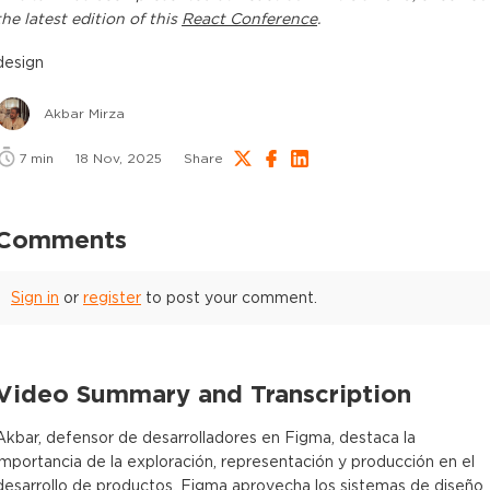
the latest edition of this
React Conference
.
design
Akbar Mirza
7
min
18 Nov, 2025
Share
Comments
Sign in
or
register
to post your comment.
Video Summary and Transcription
Akbar, defensor de desarrolladores en Figma, destaca la
importancia de la exploración, representación y producción en el
desarrollo de productos. Figma aprovecha los sistemas de diseño