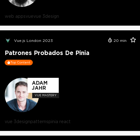
web apps
vue
vue 3
design
Vue.js London 2023
20
min
Patrones Probados De Pinia
Top Content
ADAM
JAHR
VUE MASTERY
vue 3
design
patterns
pinia react