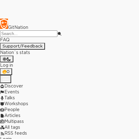
GitNation
FAQ
Support/Feedback
Nation`s stats
Log in
0
Discover
Events
Talks
Workshops
People
Articles
Multipass
All tags
RSS feeds