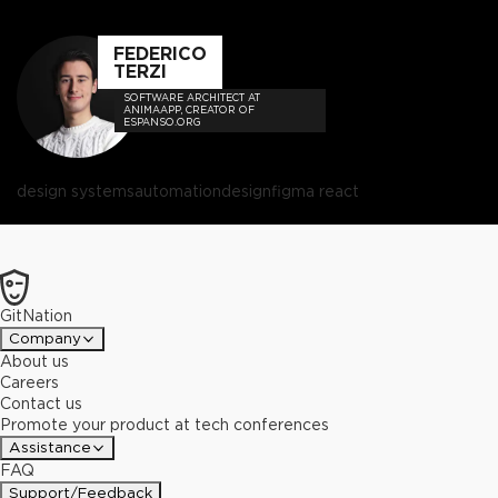
FEDERICO
TERZI
SOFTWARE ARCHITECT AT
ANIMAAPP, CREATOR OF
ESPANSO.ORG
design systems
automation
design
figma react
GitNation
Company
About us
Careers
Contact us
Promote your product at tech conferences
Assistance
FAQ
Support/Feedback