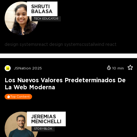
SHRUTI
BALASA
TECH EDUCATOR
design systems
react design systems
css
tailwind react
JSNation 2025
10
min
Los Nuevos Valores Predeterminados De
La Web Moderna
Top Content
JEREMIAS
MENICHELLI
STORYBLOK