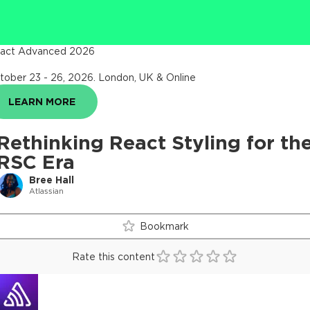
act Advanced 2026
tober 23 - 26, 2026
.
London, UK & Online
LEARN MORE
Rethinking React Styling for th
RSC Era
Bree Hall
Atlassian
Bookmark
Rate this content