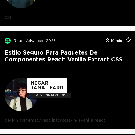
css
React Advanced 2023
19
min
Estilo Seguro Para Paquetes De
Componentes React: Vanilla Extract CSS
NEGAR
JAMALIFARD
FRONTEND DEVELOPER
design systems
typescript
css
css-in-js
vanilla react