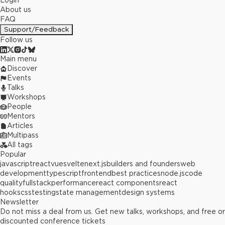
Login
About us
FAQ
Support/Feedback
Follow us
Main menu
Discover
Events
Talks
Workshops
People
Mentors
Articles
Multipass
All tags
Popular
javascript
react
vue
svelte
next.js
builders and founders
web
development
typescript
frontend
best practices
node.js
code
quality
fullstack
performance
react components
react
hooks
css
testing
state management
design systems
Newsletter
Do not miss a deal from us. Get new talks, workshops, and free or
discounted conference tickets