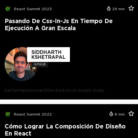
React Summit 2023
29
min
Pasando De Css-In-Js En Tiempo De
Ejecución A Gran Escala
SIDDHARTH
KSHETRAPAL
GITHUB
performance
css
architecture
css-in-js
case study
React Summit 2022
8
min
Cómo Lograr La Composición De Diseño
En React