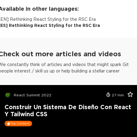
Available in other languages:
[
EN
]
Rethinking React Styling for the RSC Era
[
ES
]
Rethinking React Styling for the RSC Era
Check out more articles and videos
We constantly think of articles and videos that might spark Git
people interest / skill us up or help building a stellar career
React Summit 2022
27
min
Construir Un Sistema De Diseño Con React
Y Tailwind CSS
Top Content