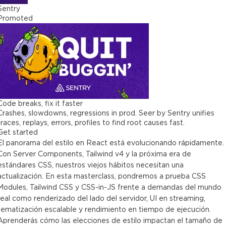
Sentry
Promoted
Code breaks, fix it faster
Crashes, slowdowns, regressions in prod. Seer by Sentry unifies
traces, replays, errors, profiles to find root causes fast.
Get started
El panorama del estilo en React está evolucionando rápidamente.
Con Server Components, Tailwind v4 y la próxima era de
estándares CSS, nuestros viejos hábitos necesitan una
actualización. En esta masterclass, pondremos a prueba CSS
Modules, Tailwind CSS y CSS-in-JS frente a demandas del mundo
real como renderizado del lado del servidor, UI en streaming,
tematización escalable y rendimiento en tiempo de ejecución.
Aprenderás cómo las elecciones de estilo impactan el tamaño de