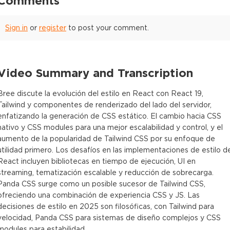
Comments
Sign in
or
register
to post your comment.
Video Summary and Transcription
Bree discute la evolución del estilo en React con React 19,
Tailwind y componentes de renderizado del lado del servidor,
enfatizando la generación de CSS estático. El cambio hacia CSS
nativo y CSS modules para una mejor escalabilidad y control, y el
aumento de la popularidad de Tailwind CSS por su enfoque de
utilidad primero. Los desafíos en las implementaciones de estilo d
React incluyen bibliotecas en tiempo de ejecución, UI en
streaming, tematización escalable y reducción de sobrecarga.
Panda CSS surge como un posible sucesor de Tailwind CSS,
ofreciendo una combinación de experiencia CSS y JS. Las
decisiones de estilo en 2025 son filosóficas, con Tailwind para
velocidad, Panda CSS para sistemas de diseño complejos y CSS
modules para estabilidad.