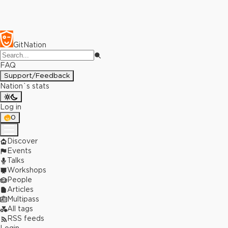
GitNation
FAQ
Support/Feedback
Nation`s stats
Log in
0
Discover
Events
Talks
Workshops
People
Articles
Multipass
All tags
RSS feeds