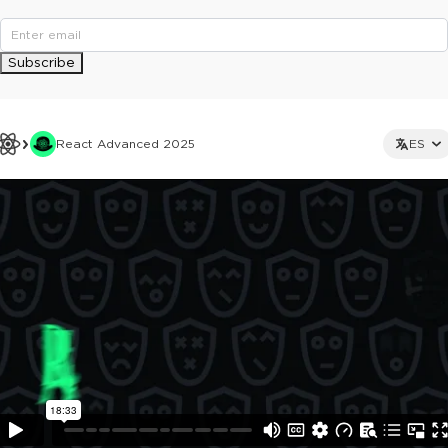
Subscribe
React Advanced 2025
ES
This ad is not shown to multipass and full ticket holders