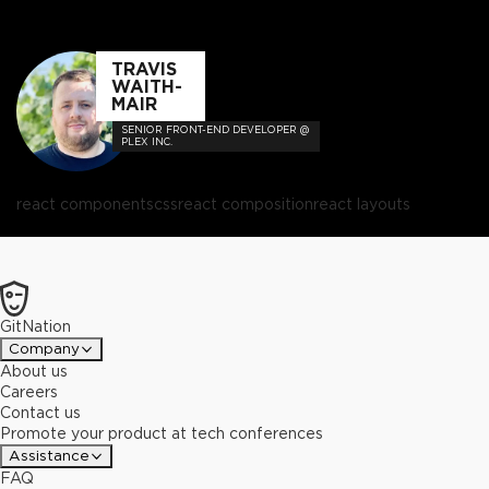
TRAVIS
WAITH-
MAIR
SENIOR FRONT-END DEVELOPER @
PLEX INC.
react components
css
react composition
react layouts
GitNation
Company
About us
Careers
Contact us
Promote your product at tech conferences
Assistance
FAQ