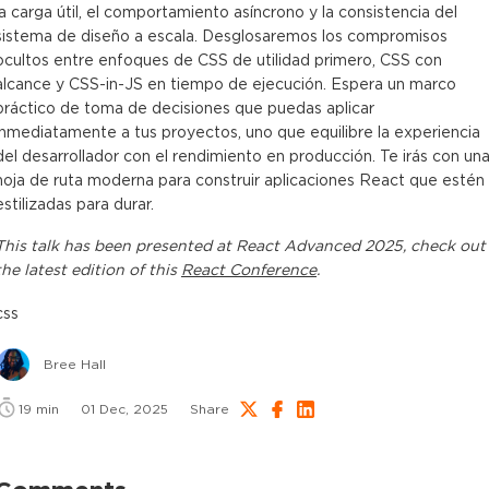
la carga útil, el comportamiento asíncrono y la consistencia del
sistema de diseño a escala. Desglosaremos los compromisos
ocultos entre enfoques de CSS de utilidad primero, CSS con
alcance y CSS-in-JS en tiempo de ejecución. Espera un marco
práctico de toma de decisiones que puedas aplicar
inmediatamente a tus proyectos, uno que equilibre la experiencia
del desarrollador con el rendimiento en producción. Te irás con un
hoja de ruta moderna para construir aplicaciones React que estén
estilizadas para durar.
This
talk
has been presented at
React Advanced 2025
, check out
the latest edition of this
React Conference
.
css
Bree Hall
19
min
01 Dec, 2025
Share