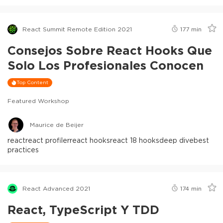
React Summit Remote Edition 2021
177
min
Consejos Sobre React Hooks Que
Solo Los Profesionales Conocen
Top Content
Featured Workshop
Maurice de Beijer
react
react profiler
react hooks
react 18 hooks
deep dive
best
practices
React Advanced 2021
174
min
React, TypeScript Y TDD