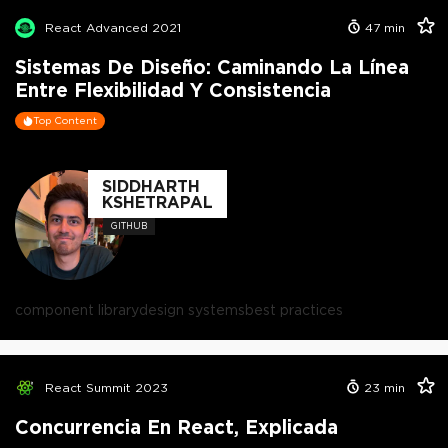
React Advanced 2021
47
min
Sistemas De Diseño: Caminando La Línea
Entre Flexibilidad Y Consistencia
Top Content
SIDDHARTH
KSHETRAPAL
GITHUB
component library
design systems
best practices
React Summit 2023
23
min
Concurrencia En React, Explicada