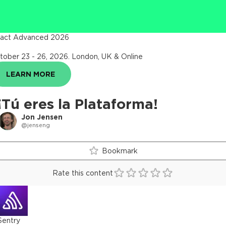
act Advanced 2026
tober 23 - 26, 2026
.
London, UK & Online
LEARN MORE
¡Tú eres la Plataforma!
Jon Jensen
@jenseng
Bookmark
Rate this content
Sentry