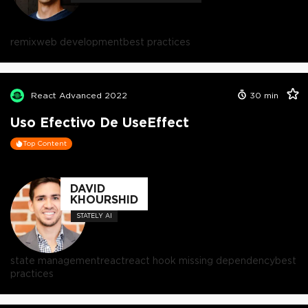
remix
web development
best practices
React Advanced 2022
30
min
Uso Efectivo De UseEffect
Top Content
DAVID
KHOURSHID
STATELY AI
state management
react
react hook missing dependency
best
practices