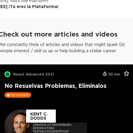
[
EN
]
You's the Platform!
[
ES
]
¡Tú eres la Plataforma!
Check out more articles and videos
We constantly think of articles and videos that might spark Git
people interest / skill us up or help building a stellar career
React Advanced 2021
39
min
No Resuelvas Problemas, Elimínalos
Top Content
KENT C.
DODDS
CREATOR OF EPICWEB.DEV,
EPICREACT.DEV,
TESTINGJAVASCRIPT.COM