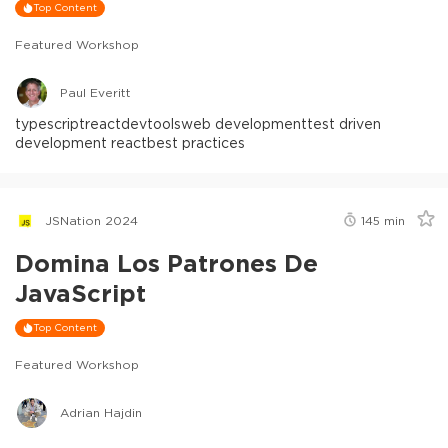
Top Content
Featured Workshop
Paul Everitt
typescript
react
devtools
web development
test driven
development react
best practices
JSNation 2024
145
min
Domina Los Patrones De
JavaScript
Top Content
Featured Workshop
Adrian Hajdin