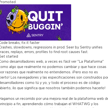
Promoted
Code breaks, fix it faster
Crashes, slowdowns, regressions in prod. Seer by Sentry unifies
traces, replays, errors, profiles to find root causes fast.
Get started
Como desarrolladores web, a veces es fácil ver "La Plataforma"
como algo que realmente no podemos cambiar y que hace cosas
por razones que realmente no entendemos. ¡Pero eso no es
cierto! Los navegadores y las especificaciones son construidos po
desarrolladores como tú y yo, y todo el proceso es de código
abierto, ¡lo que significa que nosotros también podemos hacerlo!
Hagamos un recorrido por una mejora real de la plataforma web d
principio a fin, aprendiendo cómo trabajan el WHATWG y los