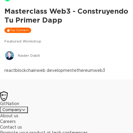
Masterclass Web3 - Construyendo
Tu Primer Dapp
Top Content
Featured Workshop
Nader Dabit
react
blockchain
web development
ethereum
web3
GitNation
Company
About us
Careers
Contact us
Promote your product at tech conferences