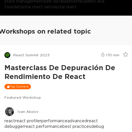
state management
web development
builders and
founders
jotai react native
jotai react
Workshops on related topic
React Summit 2023
170
min
Masterclass De Depuración De
Rendimiento De React
Top Content
Featured Workshop
Ivan Akulov
react
react profiler
performance
advanced
react
debugger
react performance
best practices
debug