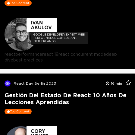
Top Content
IVAN
AKULOV
GOOGLE DEVELOPER EXPERT, WEB
PERFORMANCE CONSULTANT,
NETHERLANDS
react
performance
react 18
react concurrent mode
deep
dive
best practices
React Day Berlin 2023
16
min
Gestión Del Estado De React: 10 Años De
Lecciones Aprendidas
Top Content
CORY