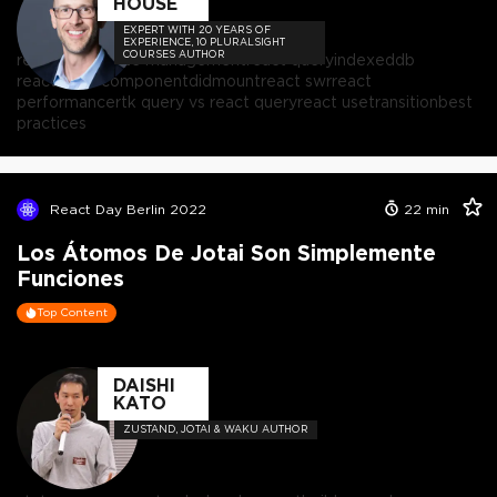
HOUSE
EXPERT WITH 20 YEARS OF
EXPERIENCE, 10 PLURALSIGHT
COURSES AUTHOR
react
react state management
react query
indexeddb
react
react componentdidmount
react swr
react
performance
rtk query vs react query
react usetransition
best
practices
React Day Berlin 2022
22
min
Los Átomos De Jotai Son Simplemente
Funciones
Top Content
DAISHI
KATO
ZUSTAND, JOTAI & WAKU AUTHOR