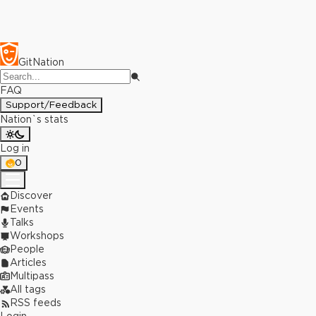
GitNation
FAQ
Support/Feedback
Nation`s stats
Log in
0
Discover
Events
Talks
Workshops
People
Articles
Multipass
All tags
RSS feeds