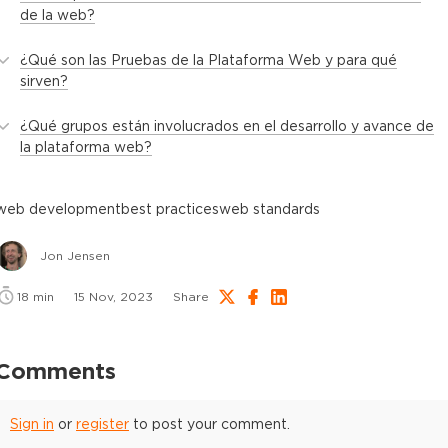
de la web?
¿Qué son las Pruebas de la Plataforma Web y para qué
sirven?
¿Qué grupos están involucrados en el desarrollo y avance de
la plataforma web?
web development
best practices
web standards
Jon Jensen
18
min
15 Nov, 2023
Share
Comments
Sign in
or
register
to post your comment.