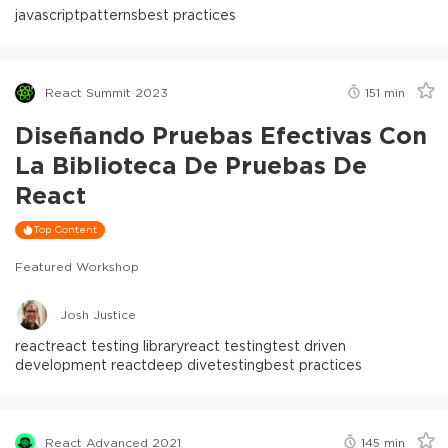
javascript
patterns
best practices
React Summit 2023
151
min
Diseñando Pruebas Efectivas Con
La Biblioteca De Pruebas De
React
Top Content
Featured Workshop
Josh Justice
react
react testing library
react testing
test driven
development react
deep dive
testing
best practices
React Advanced 2021
145
min