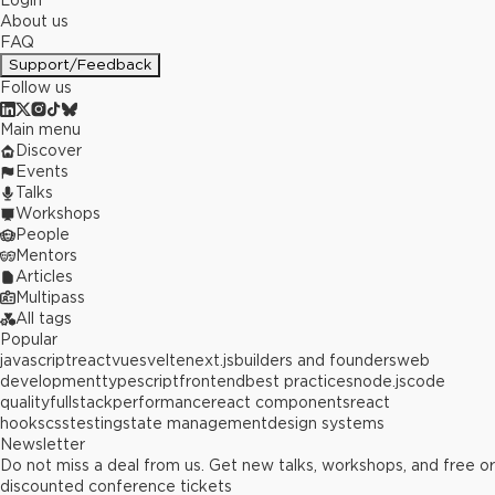
Login
About us
FAQ
Support/Feedback
Follow us
Main menu
Discover
Events
Talks
Workshops
People
Mentors
Articles
Multipass
All tags
Popular
javascript
react
vue
svelte
next.js
builders and founders
web
development
typescript
frontend
best practices
node.js
code
quality
fullstack
performance
react components
react
hooks
css
testing
state management
design systems
Newsletter
Do not miss a deal from us. Get new talks, workshops, and free or
discounted conference tickets