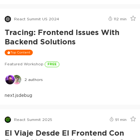
React Summit US 2024
112
min
Tracing: Frontend Issues With
Backend Solutions
Top Content
Featured Workshop
FREE
2
authors
next.js
debug
React Summit 2025
91
min
El Viaje Desde El Frontend Con