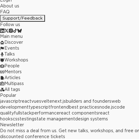
Login
About us
FAQ
Support/Feedback
Follow us
Main menu
Discover
Events
Talks
Workshops
People
Mentors
Articles
Multipass
All tags
Popular
javascript
react
vue
svelte
next.js
builders and founders
web
development
typescript
frontend
best practices
node.js
code
quality
fullstack
performance
react components
react
hooks
css
testing
state management
design systems
Newsletter
Do not miss a deal from us. Get new talks, workshops, and free or
discounted conference tickets