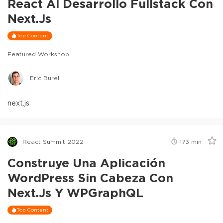
React Al Desarrollo Fullstack Con
Next.js
Top Content
Featured Workshop
Eric Burel
next.js
React Summit 2022
173
min
Construye Una Aplicación
WordPress Sin Cabeza Con
Next.js Y WPGraphQL
Top Content