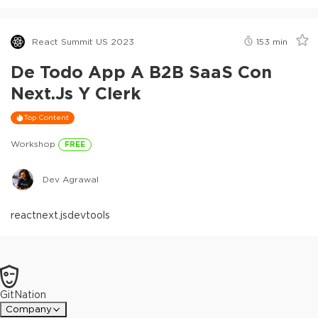
React Summit US 2023
153
min
De Todo App A B2B SaaS Con
Next.js Y Clerk
Top Content
Workshop
FREE
Dev Agrawal
react
next.js
devtools
GitNation
Company