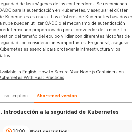
seguridad de las imágenes de los contenedores. Se recomienda
OADC para la autenticación en Kubernetes, y asegurar el clúster
de Kubernetes es crucial. Los clústeres de Kubernetes basados e
la nube pueden utilizar OADC o el mecanismo de autenticación
predeterminado proporcionado por el proveedor de la nube. La
gestión del tamaño del equipo y lidiar con diferentes filosofías de
seguridad son consideraciones importantes. En general, asegurar
Kubernetes es esencial para proteger la infraestructura y los
datos.
Available in
English
:
How to Secure Your Node.js Containers on
Kubernetes With Best Practices
Transcription
Shortened version
1. Introducción a la seguridad de Kubernetes
00:00
Short description: