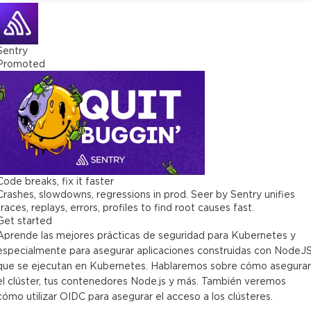
Sentry
Promoted
Code breaks, fix it faster
Crashes, slowdowns, regressions in prod. Seer by Sentry unifies
traces, replays, errors, profiles to find root causes fast.
Get started
Aprende las mejores prácticas de seguridad para Kubernetes y
especialmente para asegurar aplicaciones construidas con NodeJ
que se ejecutan en Kubernetes. Hablaremos sobre cómo asegurar
el clúster, tus contenedores Node.js y más. También veremos
cómo utilizar OIDC para asegurar el acceso a los clústeres.