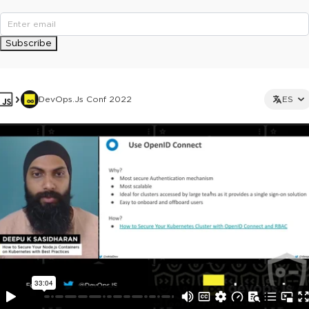
Subscribe
DevOps.js Conf 2022
ES
This ad is not shown to multipass and full ticket holders