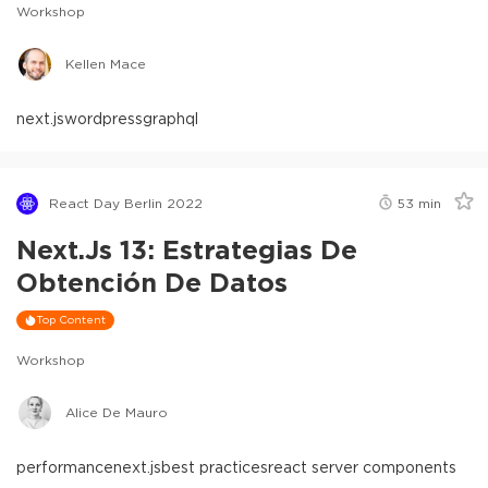
Workshop
Kellen Mace
next.js
wordpress
graphql
React Day Berlin 2022
53
min
Next.js 13: Estrategias De
Obtención De Datos
Top Content
Workshop
Alice De Mauro
performance
next.js
best practices
react server components