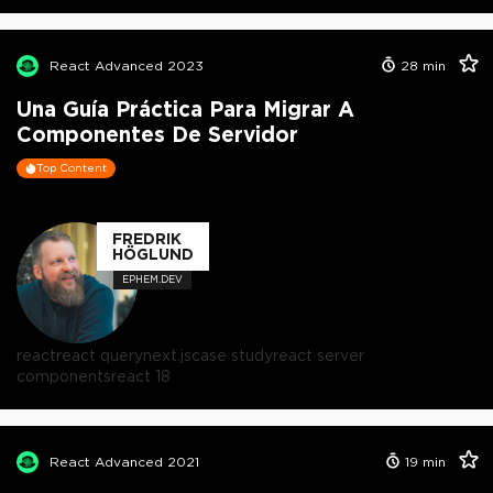
React Advanced 2023
28
min
Una Guía Práctica Para Migrar A
Componentes De Servidor
Top Content
FREDRIK
HÖGLUND
EPHEM.DEV
react
react query
next.js
case study
react server
components
react 18
React Advanced 2021
19
min