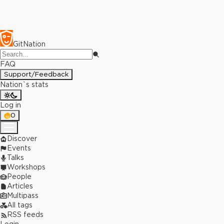
GitNation
FAQ
Support/Feedback
Nation`s stats
Log in
0
Discover
Events
Talks
Workshops
People
Articles
Multipass
All tags
RSS feeds