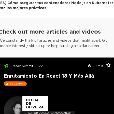
[
ES
]
Cómo asegurar tus contenedores Node.js en Kubernetes
con las mejores prácticas
Check out more articles and videos
We constantly think of articles and videos that might spark Git
people interest / skill us up or help building a stellar career
React Summit 2022
20
min
Enrutamiento En React 18 Y Más Allá
Top Content
DELBA
DE
OLIVEIRA
SENIOR DEVELOPER ADVOCATE @