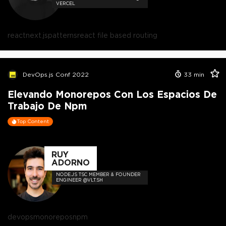
VERCEL
react
next.js
patterns
react file based routing
DevOps.js Conf 2022
33
min
Elevando Monorepos Con Los Espacios De
Trabajo De Npm
Top Content
RUY
ADORNO
NODE.JS TSC MEMBER & FOUNDER
ENGINEER @VLT.SH
devops
monorepos
npm