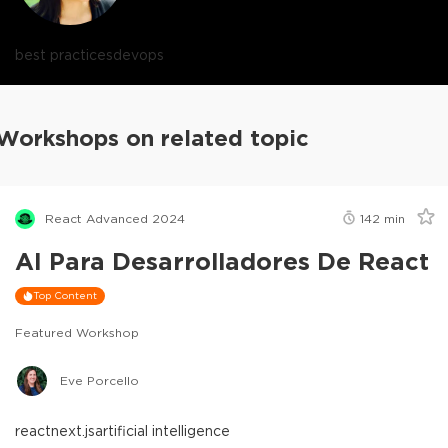
best practices
devops
Workshops on related topic
React Advanced 2024
142
min
AI Para Desarrolladores De React
Top Content
Featured Workshop
Eve Porcello
react
next.js
artificial intelligence