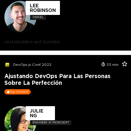
LEE
ROBINSON
VERCEL
next.js
builders and founders
DevOps.js Conf 2022
33
min
Ajustando DevOps Para Las Personas
Sobre La Perfección
Top Content
JULIE
NG
ENGINEER AT MICROSOFT