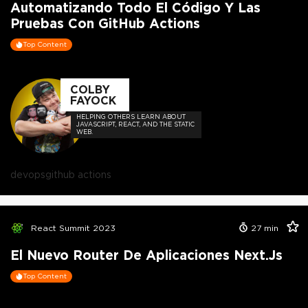
Automatizando Todo El Código Y Las
Pruebas Con GitHub Actions
Top Content
COLBY
FAYOCK
HELPING OTHERS LEARN ABOUT
JAVASCRIPT, REACT, AND THE STATIC
WEB.
devops
github actions
React Summit 2023
27
min
El Nuevo Router De Aplicaciones Next.js
Top Content