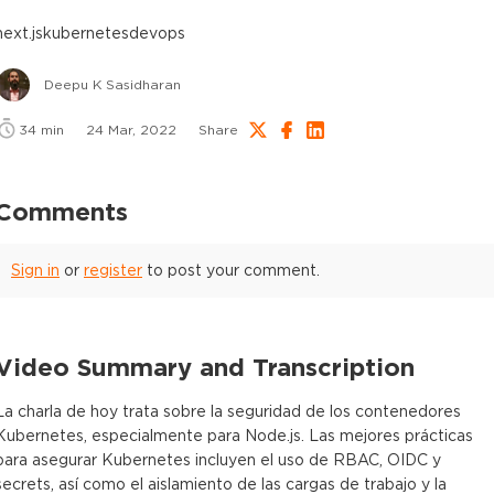
next.js
kubernetes
devops
Deepu K Sasidharan
34
min
24 Mar, 2022
Share
Comments
Sign in
or
register
to post your comment.
Video Summary and Transcription
La charla de hoy trata sobre la seguridad de los contenedores
Kubernetes, especialmente para Node.js. Las mejores prácticas
para asegurar Kubernetes incluyen el uso de RBAC, OIDC y
secrets, así como el aislamiento de las cargas de trabajo y la