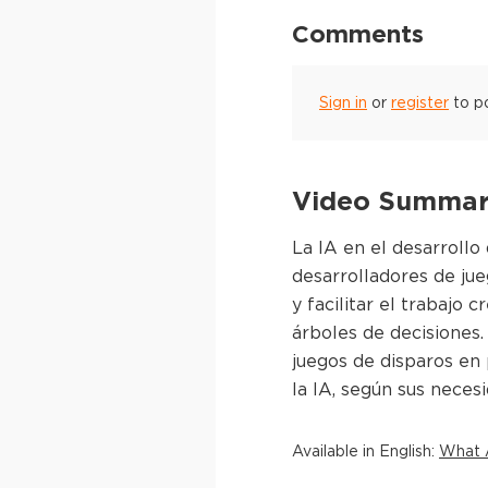
Comments
Sign in
or
register
to p
Video Summary
La IA en el desarrollo
desarrolladores de ju
y facilitar el trabajo
árboles de decisiones
juegos de disparos en
la IA, según sus necesi
Available in
English
:
What A