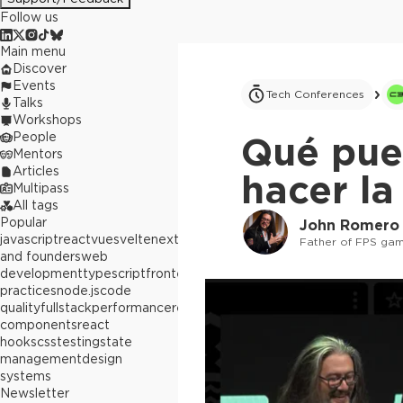
Follow us
Main menu
Discover
Events
Tech Conferences
Talks
Workshops
People
Qué pue
Mentors
Articles
hacer la
Multipass
All tags
Popular
John Romero
javascript
react
vue
svelte
next.js
builders
Father of FPS ga
and founders
web
development
typescript
frontend
best
practices
node.js
code
quality
fullstack
performance
react
components
react
hooks
css
testing
state
management
design
systems
Newsletter