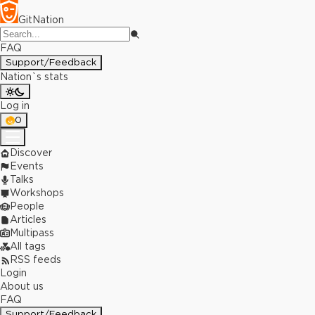
GitNation
FAQ
Support/Feedback
Nation`s stats
Log in
0
Discover
Events
Talks
Workshops
People
Articles
Multipass
All tags
RSS feeds
Login
About us
FAQ
Support/Feedback