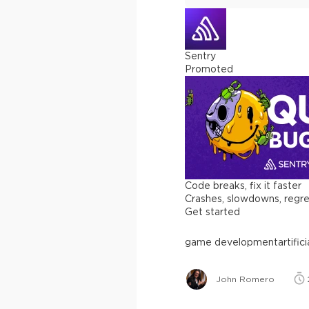
Sentry
Promoted
Code breaks, fix it faster
Crashes, slowdowns, regress
Get started
game development
artific
John Romero