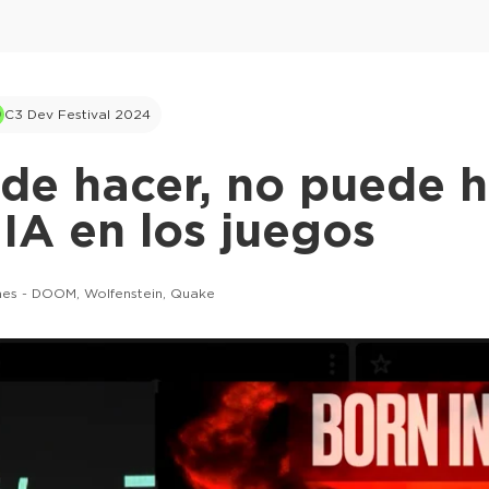
C3 Dev Festival 2024
de hacer, no puede h
 IA en los juegos
mes - DOOM, Wolfenstein, Quake
This ad is not shown to multipass and full tick