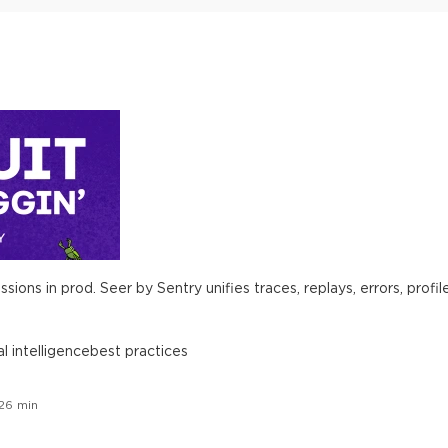
ions in prod. Seer by Sentry unifies traces, replays, errors, profil
ial intelligence
best practices
26
min