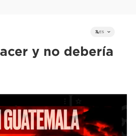
ES
acer y no debería
et holders