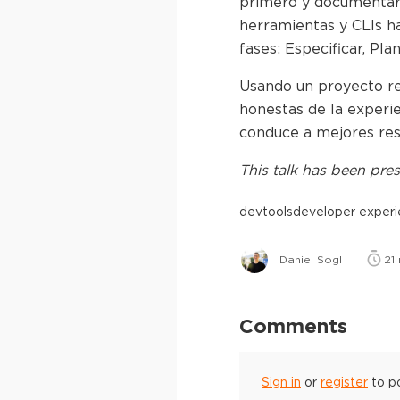
primero y documentar 
herramientas y CLIs h
fases: Especificar, Pla
Usando un proyecto re
honestas de la experie
conduce a mejores res
This
talk
has been pres
devtools
developer exper
Daniel Sogl
21
Comments
Sign in
or
register
to p