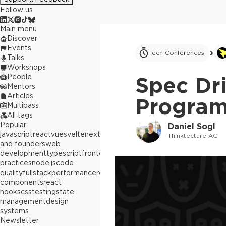
Follow us
Main menu
Discover
Events
Tech Conferences
Talks
Workshops
People
Spec Dri
Mentors
Articles
Program
Multipass
All tags
Popular
Daniel Sogl
javascript
react
vue
svelte
next.js
builders
Thinktecture AG
and founders
web
development
typescript
frontend
best
practices
node.js
code
quality
fullstack
performance
react
components
react
hooks
css
testing
state
management
design
systems
Newsletter