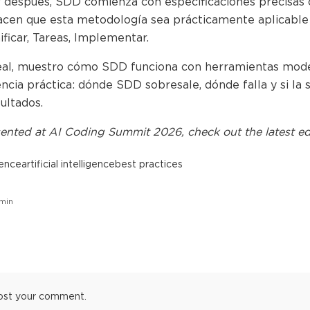
después, SDD comienza con especificaciones precisas c
acen que esta metodología sea prácticamente aplicable
nificar, Tareas, Implementar.
al, muestro cómo SDD funciona con herramientas moder
ncia práctica: dónde SDD sobresale, dónde falla y si la
ultados.
ented at
AI Coding Summit 2026
, check out the latest ed
ience
artificial intelligence
best practices
min
ost your comment.