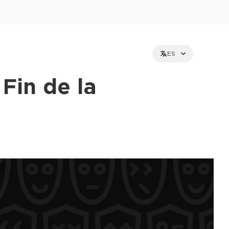
ES
Fin de la
et holders