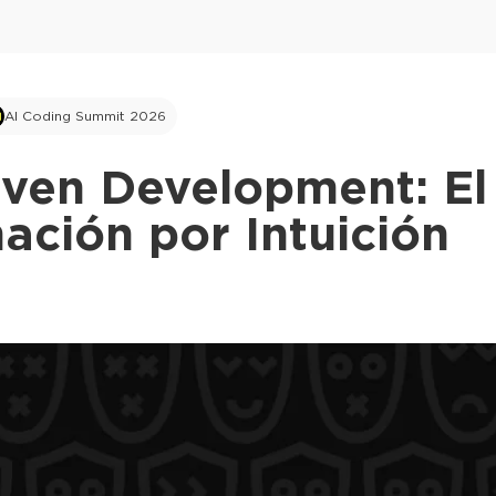
AI Coding Summit 2026
ven Development: El 
ación por Intuición
This ad is not shown to multipass and full tick