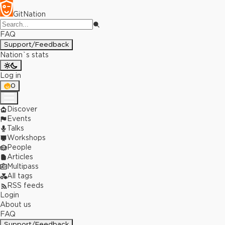
GitNation
FAQ
Support/Feedback
Nation`s stats
Log in
0
Discover
Events
Talks
Workshops
People
Articles
Multipass
All tags
RSS feeds
Login
About us
FAQ
Support/Feedback