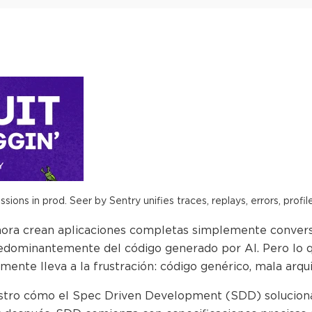
ions in prod. Seer by Sentry unifies traces, replays, errors, profil
hora crean aplicaciones completas simplemente conver
dominantemente del código generado por AI. Pero lo q
mente lleva a la frustración: código genérico, mala arqu
stro cómo el Spec Driven Development (SDD) soluciona 