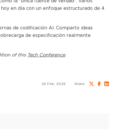
omo la "única fuente de verdad". Varios
 hoy en día con un enfoque estructurado de 4
nas de codificación AI. Comparto ideas
 sobrecarga de especificación realmente
ition of this
Tech Conference
.
26 Feb, 2026
Share