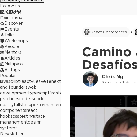
Follow us
Main menu
Discover
Events
React Conferences
Talks
Workshops
People
Camino 
Mentors
Articles
Desafíos
Multipass
All tags
Popular
Chris Ng
javascript
react
vue
svelte
next.js
builders
Senior Staff Softw
and founders
web
development
typescript
frontend
best
practices
node.js
code
quality
fullstack
performance
react
components
react
hooks
css
testing
state
management
design
systems
Newsletter