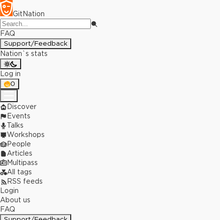
GitNation
FAQ
Support/Feedback
Nation`s stats
Log in
0
Discover
Events
Talks
Workshops
People
Articles
Multipass
All tags
RSS feeds
Login
About us
FAQ
Support/Feedback