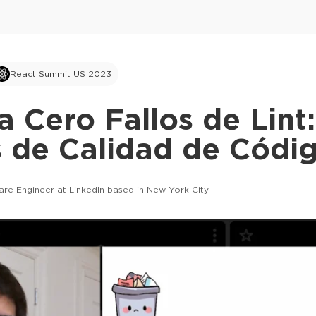
React Summit US 2023
a Cero Fallos de Lin
 de Calidad de Códig
are Engineer at LinkedIn based in New York City.
This ad is not shown to multipass and full tick