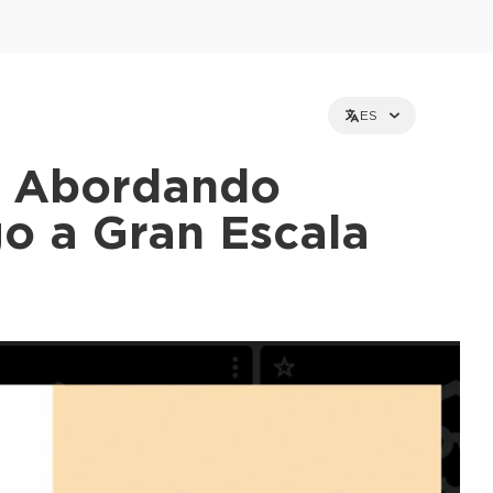
ES
t: Abordando
o a Gran Escala
et holders