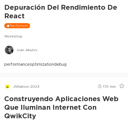
Depuración Del Rendimiento De
React
Top Content
Workshop
Ivan Akulov
performance
optimization
debug
JSNation 2023
170
min
Construyendo Aplicaciones Web
Que Iluminan Internet Con
QwikCity