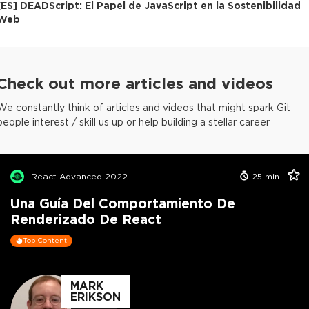
[
ES
]
DEADScript: El Papel de JavaScript en la Sostenibilidad
Web
Check out more articles and videos
We constantly think of articles and videos that might spark Git
people interest / skill us up or help building a stellar career
React Advanced 2022
25
min
Una Guía Del Comportamiento De
Renderizado De React
Top Content
MARK
ERIKSON