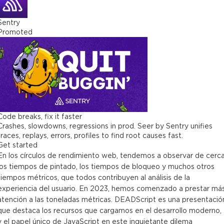
Sentry
Promoted
Code breaks, fix it faster
Crashes, slowdowns, regressions in prod. Seer by Sentry unifies
traces, replays, errors, profiles to find root causes fast.
Get started
En los círculos de rendimiento web, tendemos a observar de cerc
los tiempos de pintado, los tiempos de bloqueo y muchos otros
tiempos métricos, que todos contribuyen al análisis de la
experiencia del usuario. En 2023, hemos comenzado a prestar má
atención a las toneladas métricas. DEADScript es una presentació
que destaca los recursos que cargamos en el desarrollo moderno,
y el papel único de JavaScript en este inquietante dilema