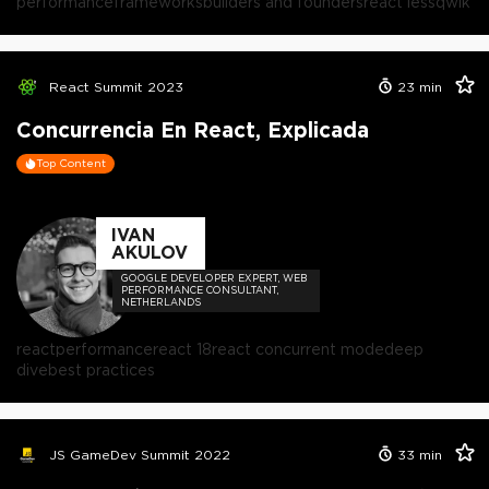
performance
frameworks
builders and founders
react less
qwik
React Summit 2023
23
min
Concurrencia En React, Explicada
Top Content
IVAN
AKULOV
GOOGLE DEVELOPER EXPERT, WEB
PERFORMANCE CONSULTANT,
NETHERLANDS
react
performance
react 18
react concurrent mode
deep
dive
best practices
JS GameDev Summit 2022
33
min