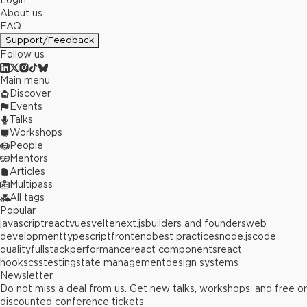
Login
About us
FAQ
Support/Feedback
Follow us
Main menu
Discover
Events
Talks
Workshops
People
Mentors
Articles
Multipass
All tags
Popular
javascript
react
vue
svelte
next.js
builders and founders
web
development
typescript
frontend
best practices
node.js
code
quality
fullstack
performance
react components
react
hooks
css
testing
state management
design systems
Newsletter
Do not miss a deal from us. Get new talks, workshops, and free or
discounted conference tickets