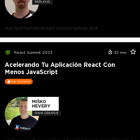
REPLAY.IO
react
performance
react rendering
deep dive
React Summit 2023
32
min
Acelerando Tu Aplicación React Con
Menos JavaScript
Top Content
MIŠKO
HEVERY
QWIK CREATOR