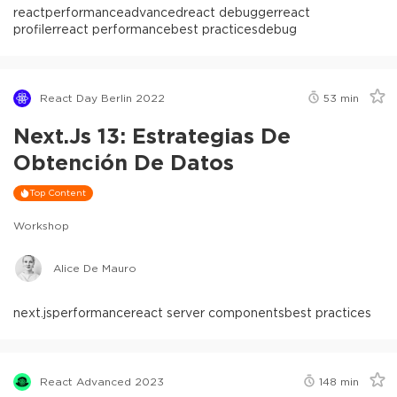
react
performance
advanced
react debugger
react
profiler
react performance
best practices
debug
React Day Berlin 2022
53
min
Next.js 13: Estrategias De
Obtención De Datos
Top Content
Workshop
Alice De Mauro
next.js
performance
react server components
best practices
React Advanced 2023
148
min