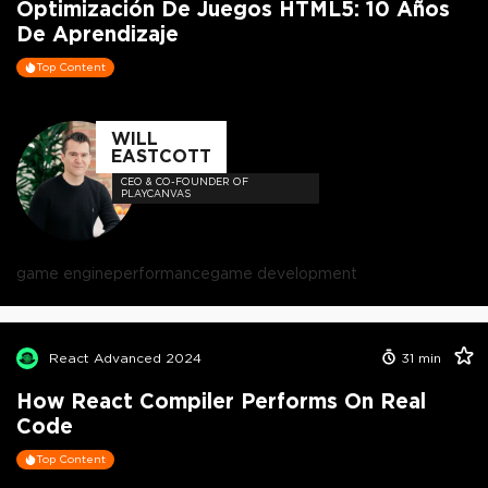
Optimización De Juegos HTML5: 10 Años
De Aprendizaje
Top Content
WILL
EASTCOTT
CEO & CO-FOUNDER OF
PLAYCANVAS
game engine
performance
game development
React Advanced 2024
31
min
How React Compiler Performs On Real
Code
Top Content