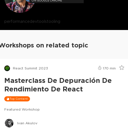
ON GOOGLE CHROME
performance
devtools
tooling
Workshops on related topic
React Summit 2023
170
min
Masterclass De Depuración De
Rendimiento De React
Top Content
Featured Workshop
Ivan Akulov