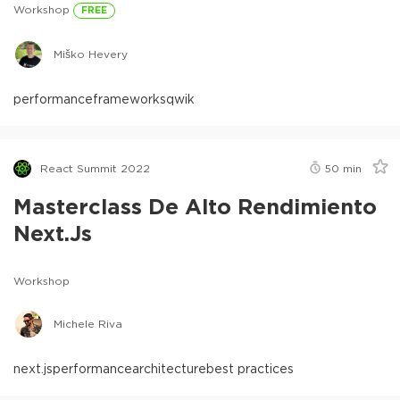
Workshop
FREE
Miško Hevery
performance
frameworks
qwik
React Summit 2022
50
min
Masterclass De Alto Rendimiento
Next.js
Workshop
Michele Riva
next.js
performance
architecture
best practices