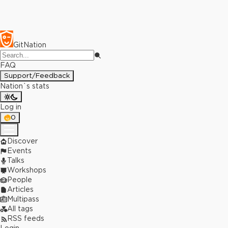
GitNation
FAQ
Support/Feedback
Nation`s stats
Log in
0
Discover
Events
Talks
Workshops
People
Articles
Multipass
All tags
RSS feeds