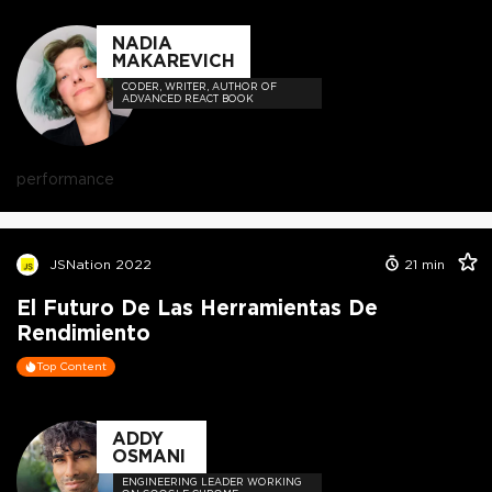
NADIA
MAKAREVICH
CODER, WRITER, AUTHOR OF
ADVANCED REACT BOOK
performance
JSNation 2022
21
min
El Futuro De Las Herramientas De
Rendimiento
Top Content
ADDY
OSMANI
ENGINEERING LEADER WORKING