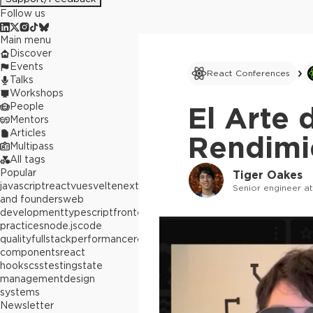
Follow us
Main menu
Discover
Events
React Conferences
Talks
Workshops
People
El Arte 
Mentors
Articles
Rendimi
Multipass
All tags
Popular
Tiger Oakes
javascript
react
vue
svelte
next.js
builders
Senior engineer at
and founders
web
development
typescript
frontend
best
practices
node.js
code
quality
fullstack
performance
react
components
react
hooks
css
testing
state
management
design
systems
Newsletter