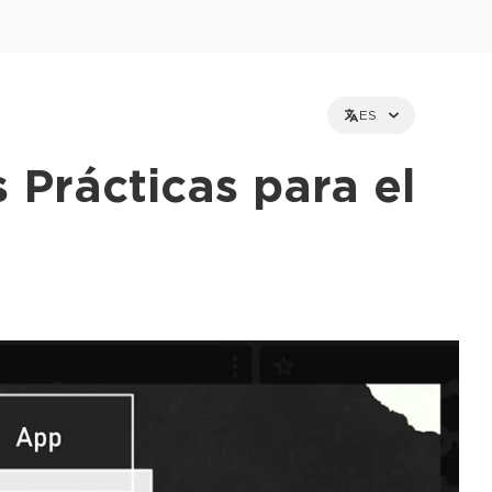
ES
s Prácticas para el
et holders