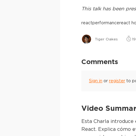
This
talk
has been pres
react
performance
react h
Tiger Oakes
19
Comments
Sign in
or
register
to p
Video Summary
Esta Charla introduce 
React. Explica cómo e