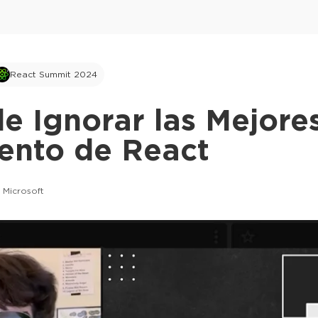
React Summit 2024
de Ignorar las Mejore
ento de React
 Microsoft
This ad is not shown to multipass and full tick