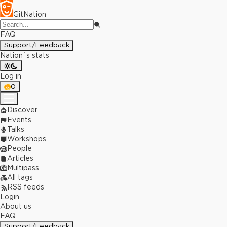
GitNation
FAQ
Support/Feedback
Nation`s stats
Log in
0
Discover
Events
Talks
Workshops
People
Articles
Multipass
All tags
RSS feeds
Login
About us
FAQ
Support/Feedback