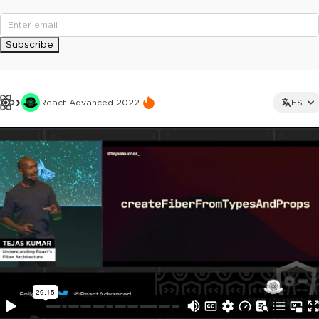
Subscribe
React Advanced 2022
ES
This ad is not shown to multipass and full ticket holders