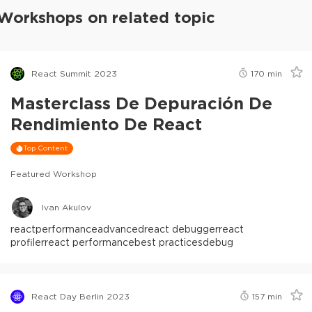
Workshops on related topic
React Summit 2023
170
min
Masterclass De Depuración De
Rendimiento De React
Top Content
Featured Workshop
Ivan Akulov
react
performance
advanced
react debugger
react
profiler
react performance
best practices
debug
React Day Berlin 2023
157
min