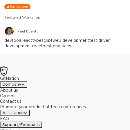
Top Content
Featured Workshop
Paul Everitt
devtools
react
typescript
web development
test driven
development react
best practices
GitNation
Company
About us
Careers
Contact us
Promote your product at tech conferences
Assistance
FAQ
Support/Feedback