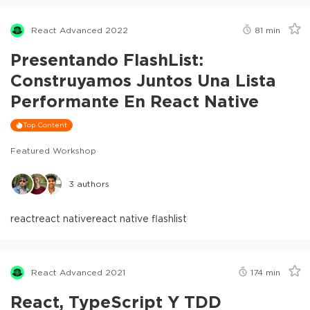
React Advanced 2022
81
min
Presentando FlashList:
Construyamos Juntos Una Lista
Performante En React Native
Top Content
Featured Workshop
3
authors
react
react native
react native flashlist
React Advanced 2021
174
min
React, TypeScript Y TDD