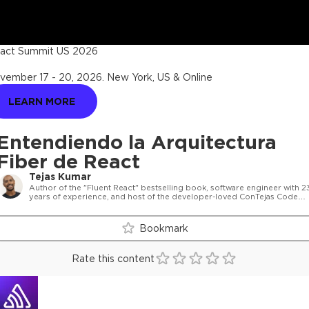
act Summit US 2026
vember 17 - 20, 2026
.
New York, US & Online
LEARN MORE
Entendiendo la Arquitectura
Fiber de React
Tejas Kumar
Author of the "Fluent React" bestselling book, software engineer with 2
years of experience, and host of the developer-loved ConTejas Code
podcast.
Bookmark
Rate this content