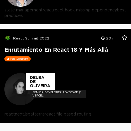
state management
react
react hook missing dependency
best
practices
React Summit 2022
20
min
Enrutamiento En React 18 Y Más Allá
Top Content
DELBA
DE
OLIVEIRA
SENIOR DEVELOPER ADVOCATE @
VERCEL
react
next.js
patterns
react file based routing