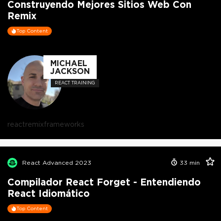
Construyendo Mejores Sitios Web Con
Remix
Top Content
MICHAEL
JACKSON
REACT TRAINING
react
remix
frameworks
React Advanced 2023
33
min
Compilador React Forget - Entendiendo
React Idiomático
Top Content