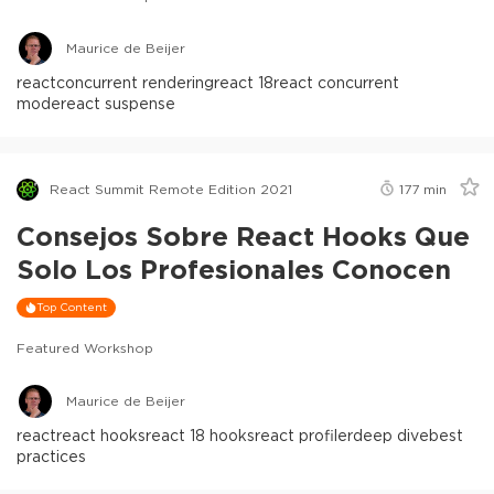
Maurice de Beijer
react
concurrent rendering
react 18
react concurrent
mode
react suspense
React Summit Remote Edition 2021
177
min
Consejos Sobre React Hooks Que
Solo Los Profesionales Conocen
Top Content
Featured Workshop
Maurice de Beijer
react
react hooks
react 18 hooks
react profiler
deep dive
best
practices