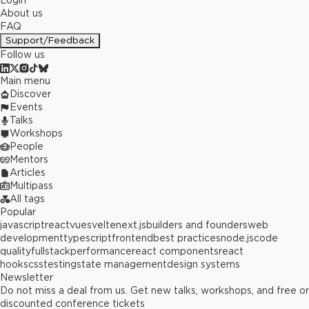
Login
About us
FAQ
Support/Feedback
Follow us
Main menu
Discover
Events
Talks
Workshops
People
Mentors
Articles
Multipass
All tags
Popular
javascript
react
vue
svelte
next.js
builders and founders
web
development
typescript
frontend
best practices
node.js
code
quality
fullstack
performance
react components
react
hooks
css
testing
state management
design systems
Newsletter
Do not miss a deal from us. Get new talks, workshops, and free or
discounted conference tickets