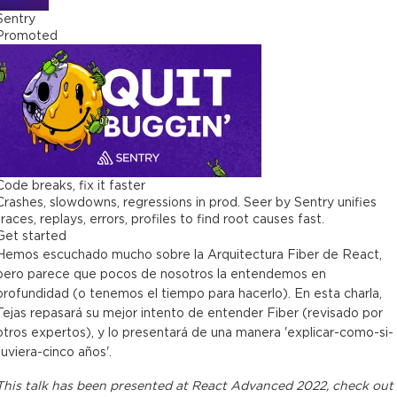
Sentry
Promoted
Code breaks, fix it faster
Crashes, slowdowns, regressions in prod. Seer by Sentry unifies
traces, replays, errors, profiles to find root causes fast.
Get started
Hemos escuchado mucho sobre la Arquitectura Fiber de React,
pero parece que pocos de nosotros la entendemos en
profundidad (o tenemos el tiempo para hacerlo). En esta charla,
Tejas repasará su mejor intento de entender Fiber (revisado por
otros expertos), y lo presentará de una manera 'explicar-como-si-
tuviera-cinco años'.
This
talk
has been presented at
React Advanced 2022
, check out