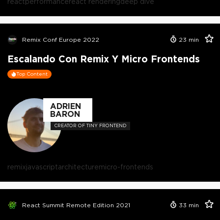
react
performance
react rendering
deep dive
Remix Conf Europe 2022
23
min
Escalando Con Remix Y Micro Frontends
Top Content
ADRIEN
BARON
CREATOR OF TINY FRONTEND
remix
javascript
architecture
micro-frontends
React Summit Remote Edition 2021
33
min