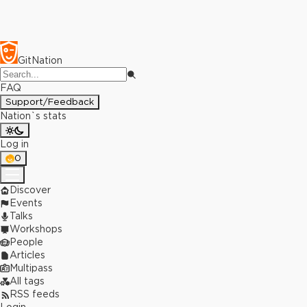
GitNation
FAQ
Support/Feedback
Nation`s stats
Log in
0
Discover
Events
Talks
Workshops
People
Articles
Multipass
All tags
RSS feeds