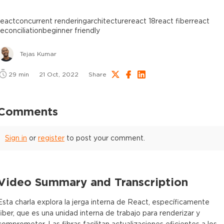
react
concurrent rendering
architecture
react 18
react fiber
react
reconciliation
beginner friendly
Tejas Kumar
29
min
21 Oct, 2022
Share
Comments
Sign in
or
register
to post your comment.
Video Summary and Transcription
Esta charla explora la jerga interna de React, específicamente
fiber, que es una unidad interna de trabajo para renderizar y
comprometer. Las fibras facilitan actualizaciones eficientes a los