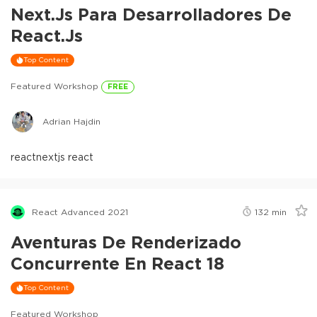
Next.js Para Desarrolladores De
React.js
Top Content
Featured Workshop
FREE
Adrian Hajdin
react
nextjs react
React Advanced 2021
132
min
Aventuras De Renderizado
Concurrente En React 18
Top Content
Featured Workshop