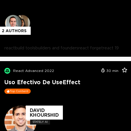
2
AUTHORS
react
build tools
builders and founders
react forget
react 19
React Advanced 2022
30
min
Uso Efectivo De UseEffect
Top Content
DAVID
KHOURSHID
STATELY AI