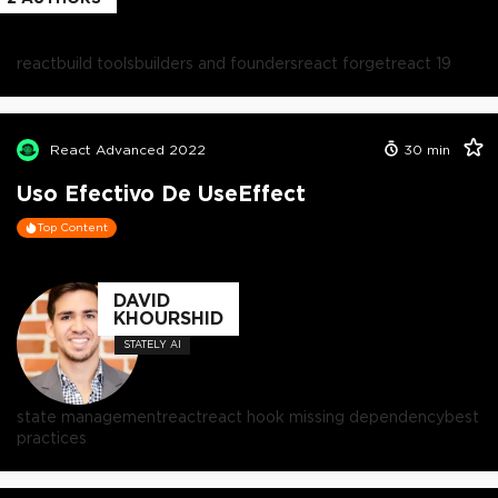
react
build tools
builders and founders
react forget
react 19
React Advanced 2022
30
min
Uso Efectivo De UseEffect
Top Content
DAVID
KHOURSHID
STATELY AI
state management
react
react hook missing dependency
best
practices