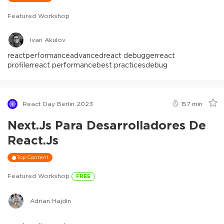
Featured Workshop
Ivan Akulov
react
performance
advanced
react debugger
react
profiler
react performance
best practices
debug
React Day Berlin 2023
157
min
Next.js Para Desarrolladores De
React.js
Top Content
Featured Workshop
FREE
Adrian Hajdin