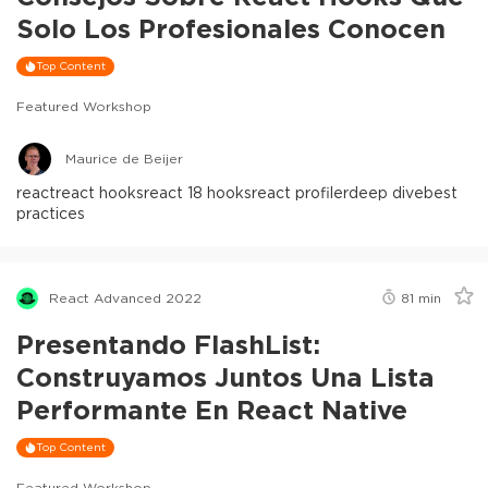
Solo Los Profesionales Conocen
Top Content
Featured Workshop
Maurice de Beijer
react
react hooks
react 18 hooks
react profiler
deep dive
best
practices
React Advanced 2022
81
min
Presentando FlashList:
Construyamos Juntos Una Lista
Performante En React Native
Top Content
Featured Workshop