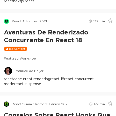
react
nextjs react
React Advanced 2021
132
min
Aventuras De Renderizado
Concurrente En React 18
Top Content
Featured Workshop
Maurice de Beijer
react
concurrent rendering
react 18
react concurrent
mode
react suspense
React Summit Remote Edition 2021
177
min
Consejos Sobre React Hooks Que