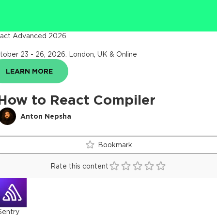
act Advanced 2026
tober 23 - 26, 2026
.
London, UK & Online
LEARN MORE
How to React Compiler
Anton Nepsha
Bookmark
Rate this content
Sentry