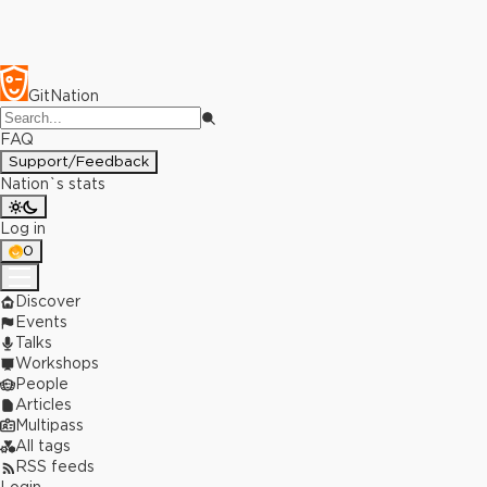
GitNation
FAQ
Support/Feedback
Nation`s stats
Log in
0
Discover
Events
Talks
Workshops
People
Articles
Multipass
All tags
RSS feeds