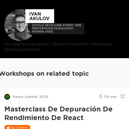
IVAN
AKULOV
GOOGLE DEVELOPER EXPERT, WEB
PERFORMANCE CONSULTANT,
NETHERLANDS
react
performance
react 18
react concurrent mode
deep
dive
best practices
Workshops on related topic
React Summit 2023
170
min
Masterclass De Depuración De
Rendimiento De React
Top Content