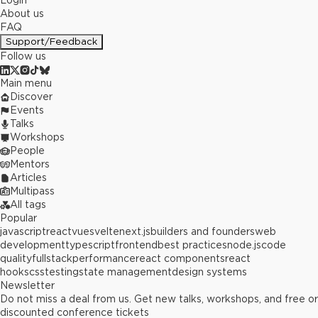
Login
About us
FAQ
Support/Feedback
Follow us
Main menu
Discover
Events
Talks
Workshops
People
Mentors
Articles
Multipass
All tags
Popular
javascript
react
vue
svelte
next.js
builders and founders
web
development
typescript
frontend
best practices
node.js
code
quality
fullstack
performance
react components
react
hooks
css
testing
state management
design systems
Newsletter
Do not miss a deal from us. Get new talks, workshops, and free or
discounted conference tickets