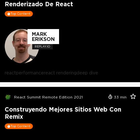
Renderizado De React
Top Content
MARK
ERIKSON
REPLAY.IO
react
performance
react rendering
deep dive
React Summit Remote Edition 2021
33
min
Construyendo Mejores Sitios Web Con
Remix
Top Content