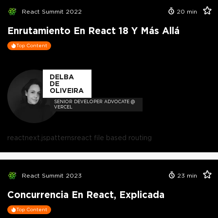
React Summit 2022
20
min
Enrutamiento En React 18 Y Más Allá
Top Content
DELBA
DE
OLIVEIRA
SENIOR DEVELOPER ADVOCATE @
VERCEL
react
next.js
patterns
react file based routing
React Summit 2023
23
min
Concurrencia En React, Explicada
Top Content