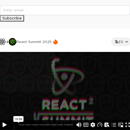
Subscribe
React Summit 2025
ES
This ad is not shown to multipass and full ticket holders