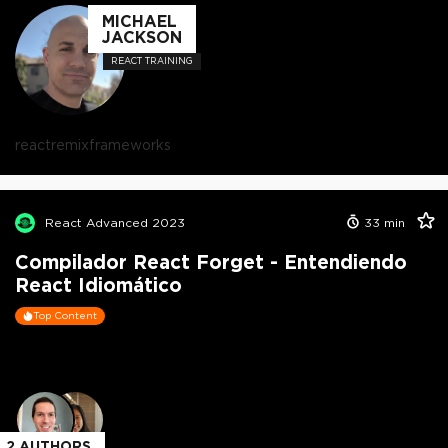
MICHAEL
JACKSON
REACT TRAINING
react
remix
frameworks
React Advanced 2023
33
min
Compilador React Forget - Entendiendo
React Idiomático
Top Content
2
AUTHORS