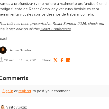
Vamos a profundizar (y me refiero a realmente profundizar) en el
código fuente de React Compiler y ver cuán flexible es esta
herramienta y cuáles son los desafíos de trabajar con ella.
This
talk
has been presented at
React Summit 2025
, check out
the latest edition of this
React Conference
.
react
Anton Nepsha
20
min
17 Jun, 2025
Share
Comments
Sign in
or
register
to post your comment.
ValitovGaziz