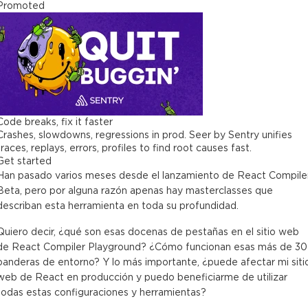
Promoted
Code breaks, fix it faster
Crashes, slowdowns, regressions in prod. Seer by Sentry unifies
traces, replays, errors, profiles to find root causes fast.
Get started
Han pasado varios meses desde el lanzamiento de React Compile
Beta, pero por alguna razón apenas hay masterclasses que
describan esta herramienta en toda su profundidad.
Quiero decir, ¿qué son esas docenas de pestañas en el sitio web
de React Compiler Playground? ¿Cómo funcionan esas más de 30
banderas de entorno? Y lo más importante, ¿puede afectar mi siti
web de React en producción y puedo beneficiarme de utilizar
todas estas configuraciones y herramientas?