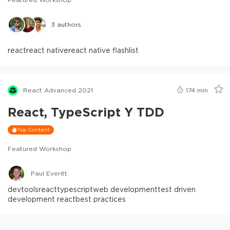
3
authors
react
react native
react native flashlist
React Advanced 2021
174
min
React, TypeScript Y TDD
Top Content
Featured Workshop
Paul Everitt
devtools
react
typescript
web development
test driven
development react
best practices