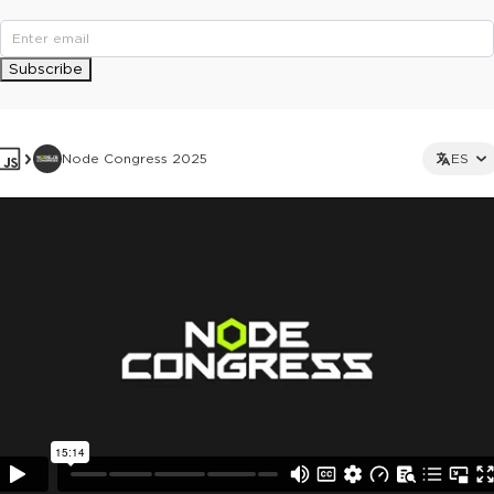
Subscribe
Node Congress 2025
ES
This ad is not shown to multipass and full ticket holders