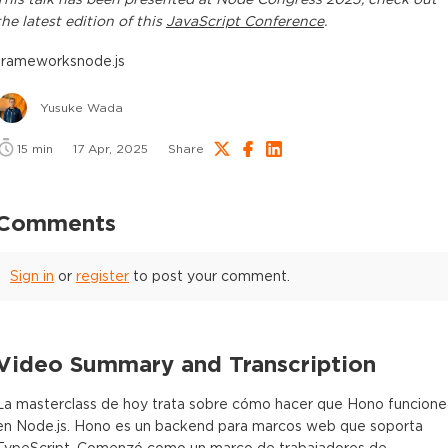
the latest edition of this
JavaScript Conference
.
frameworks
node.js
Yusuke Wada
15
min
17 Apr, 2025
Share
Comments
Sign in
or
register
to post your comment.
Video Summary and Transcription
La masterclass de hoy trata sobre cómo hacer que Hono funcione
en Node.js. Hono es un backend para marcos web que soporta
TypeScript. Comenzó como un marco de trabajadores de