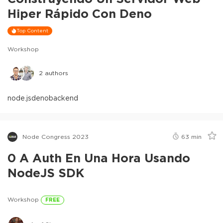
Hiper Rápido Con Deno
Top Content
Workshop
2
authors
node.js
deno
backend
Node Congress 2023
63
min
0 A Auth En Una Hora Usando
NodeJS SDK
Workshop
FREE