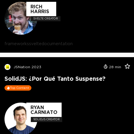
RICH
HARRIS
SVELTE CREATOR
frameworks
svelte
documentation
JSNation 2023
28
min
SolidJS: ¿Por Qué Tanto Suspense?
Top Content
RYAN
CARNIATO
SOLIDJS CREATOR