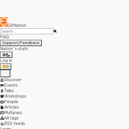
GitNation
FAQ
Support/Feedback
Nation`s stats
Log in
0
Discover
Events
Talks
Workshops
People
Articles
Multipass
All tags
RSS feeds