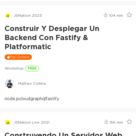
JSNation 2023
104
min
Construir Y Desplegar Un
Backend Con Fastify &
Platformatic
Top Content
Workshop
FREE
Matteo Collina
node.js
cloud
graphql
fastify
JSNation Live 2021
156
min
Construyendo Un Servidor Web