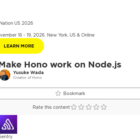
Nation US 2026
vember 16 - 19, 2026
.
New York, US & Online
LEARN MORE
Make Hono work on Node.js
Yusuke Wada
Creator of Hono
Bookmark
Rate this content
Sentry