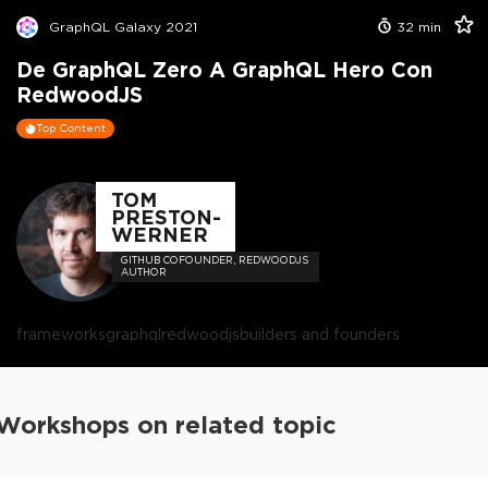
GraphQL Galaxy 2021
32
min
De GraphQL Zero A GraphQL Hero Con
RedwoodJS
Top Content
TOM
PRESTON-
WERNER
GITHUB COFOUNDER, REDWOODJS
AUTHOR
frameworks
graphql
redwoodjs
builders and founders
Workshops on related topic