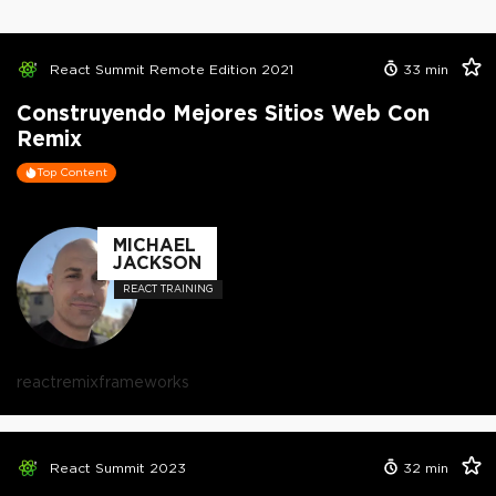
React Summit Remote Edition 2021
33
min
Construyendo Mejores Sitios Web Con
Remix
Top Content
MICHAEL
JACKSON
REACT TRAINING
react
remix
frameworks
React Summit 2023
32
min