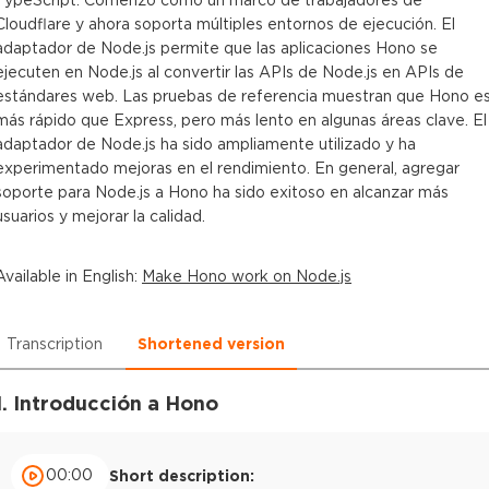
Cloudflare y ahora soporta múltiples entornos de ejecución. El
adaptador de Node.js permite que las aplicaciones Hono se
ejecuten en Node.js al convertir las APIs de Node.js en APIs de
estándares web. Las pruebas de referencia muestran que Hono e
más rápido que Express, pero más lento en algunas áreas clave. El
adaptador de Node.js ha sido ampliamente utilizado y ha
experimentado mejoras en el rendimiento. En general, agregar
soporte para Node.js a Hono ha sido exitoso en alcanzar más
usuarios y mejorar la calidad.
Available in
English
:
Make Hono work on Node.js
Transcription
Shortened version
1. Introducción a Hono
00:00
Short description: