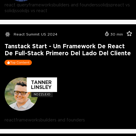
react query
frameworks
builders and founders
solidjs
preact vs
solidjs
solidjs vs react
React Summit US 2024
30
min
Tanstack Start - Un Framework De React
De Full-Stack Primero Del Lado Del Cliente
Top Content
TANNER
LINSLEY
NOZZLE.IO
react
frameworks
builders and founders