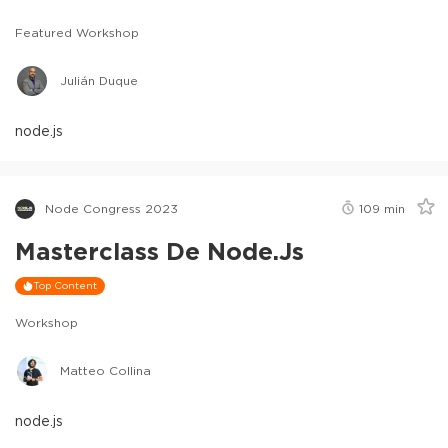
Featured Workshop
Julián Duque
node.js
Node Congress 2023
109
min
Masterclass De Node.js
Top Content
Workshop
Matteo Collina
node.js