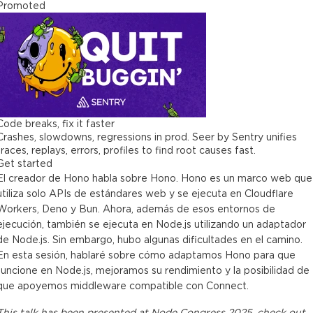
Promoted
Code breaks, fix it faster
Crashes, slowdowns, regressions in prod. Seer by Sentry unifies
traces, replays, errors, profiles to find root causes fast.
Get started
El creador de Hono habla sobre Hono. Hono es un marco web que
utiliza solo APIs de estándares web y se ejecuta en Cloudflare
Workers, Deno y Bun. Ahora, además de esos entornos de
ejecución, también se ejecuta en Node.js utilizando un adaptador
de Node.js. Sin embargo, hubo algunas dificultades en el camino.
En esta sesión, hablaré sobre cómo adaptamos Hono para que
funcione en Node.js, mejoramos su rendimiento y la posibilidad de
que apoyemos middleware compatible con Connect.
This
talk
has been presented at
Node Congress 2025
, check out