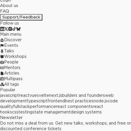
Login
About us
FAQ
Support/Feedback
Follow us
Main menu
Discover
Events
Talks
Workshops
People
Mentors
Articles
Multipass
All tags
Popular
javascript
react
vue
svelte
next.js
builders and founders
web
development
typescript
frontend
best practices
node.js
code
quality
fullstack
performance
react components
react
hooks
css
testing
state management
design systems
Newsletter
Do not miss a deal from us. Get new talks, workshops, and free or
discounted conference tickets