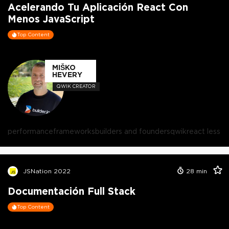
Acelerando Tu Aplicación React Con
Menos JavaScript
Top Content
MIŠKO
HEVERY
QWIK CREATOR
performance
frameworks
builders and founders
qwik
react less
JSNation 2022
28
min
Documentación Full Stack
Top Content