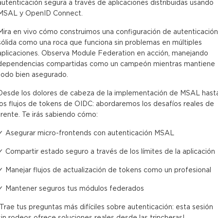
autenticación segura a través de aplicaciones distribuidas usando
MSAL y OpenID Connect.
Mira en vivo cómo construimos una configuración de autenticación
sólida como una roca que funciona sin problemas en múltiples
aplicaciones. Observa Module Federation en acción, manejando
dependencias compartidas como un campeón mientras mantiene
todo bien asegurado.
Desde los dolores de cabeza de la implementación de MSAL hast
los flujos de tokens de OIDC: abordaremos los desafíos reales de
frente. Te irás sabiendo cómo:
✓ Asegurar micro-frontends con autenticación MSAL
✓ Compartir estado seguro a través de los límites de la aplicación
✓ Manejar flujos de actualización de tokens como un profesional
✓ Mantener seguros tus módulos federados
¡Trae tus preguntas más difíciles sobre autenticación: esta sesión
sin rodeos ofrece soluciones reales desde las trincheras!