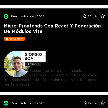
React Advanced 2023
20
min
Micro-Frontends Con React Y Federación
De Módulos Vite
Top Content
GIORGIO
BOA
CLARANET
react microservices
build tools
vite react module
federation
micro-frontends
vite react microfrontend
micro
frontends react
module federation react
micro frontends
react native
vite
React Advanced 2023
24
min