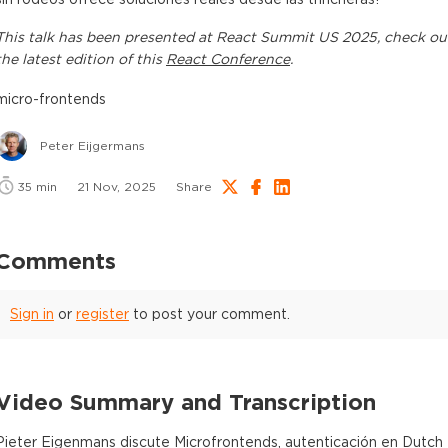
This
talk
has been presented at
React Summit US 2025
, check ou
the latest edition of this
React Conference
.
micro-frontends
Peter Eijgermans
35
min
21 Nov, 2025
Share
Comments
Sign in
or
register
to post your comment.
Video Summary and Transcription
Pieter Eigenmans discute Microfrontends, autenticación en Dutch