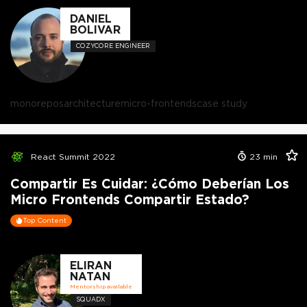
DANIEL
BOLIVAR
COZYCORE ENGINEER
monorepos
architecture
micro-frontends
case study
React Summit 2022
23
min
Compartir Es Cuidar: ¿Cómo Deberían Los
Micro Frontends Compartir Estado?
Top Content
ELIRAN
NATAN
Mentorship available
SQUADX