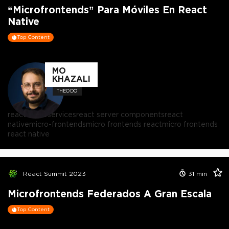
“Microfrontends” Para Móviles En React
Native
Top Content
MO
KHAZALI
THEODO
react microservices
react server components
react
native
micro-frontends
micro frontends react
micro frontends
react native
React Summit 2023
31
min
Microfrontends Federados A Gran Escala
Top Content