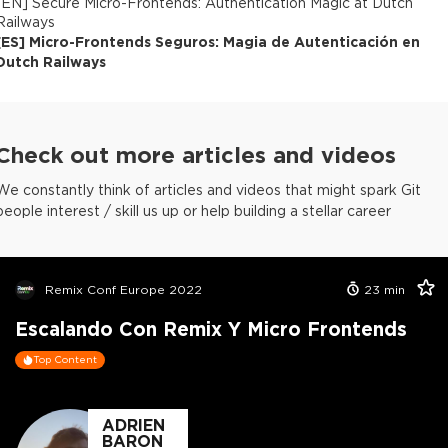
[
EN
]
Secure Micro-Frontends: Authentication Magic at Dutch
Railways
[
ES
]
Micro-Frontends Seguros: Magia de Autenticación en
Dutch Railways
Check out more articles and videos
We constantly think of articles and videos that might spark Git
people interest / skill us up or help building a stellar career
Remix Conf Europe 2022
23
min
Escalando Con Remix Y Micro Frontends
Top Content
ADRIEN
BARON