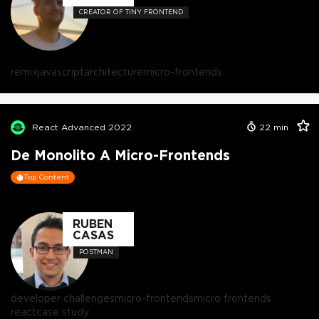
CREATOR OF TINY FRONTEND
remix
javascript
architecture
micro-frontends
React Advanced 2022
22
min
De Monolito A Micro-Frontends
Top Content
RUBEN
CASAS
POSTMAN
developer challenges
micro-frontends
micro frontends
react
case study