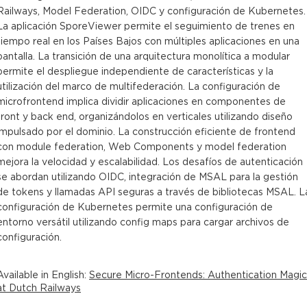
Railways, Model Federation, OIDC y configuración de Kubernetes.
La aplicación SporeViewer permite el seguimiento de trenes en
tiempo real en los Países Bajos con múltiples aplicaciones en una
pantalla. La transición de una arquitectura monolítica a modular
permite el despliegue independiente de características y la
utilización del marco de multifederación. La configuración de
microfrontend implica dividir aplicaciones en componentes de
front y back end, organizándolos en verticales utilizando diseño
impulsado por el dominio. La construcción eficiente de frontend
con module federation, Web Components y model federation
mejora la velocidad y escalabilidad. Los desafíos de autenticación
se abordan utilizando OIDC, integración de MSAL para la gestión
de tokens y llamadas API seguras a través de bibliotecas MSAL. L
configuración de Kubernetes permite una configuración de
entorno versátil utilizando config maps para cargar archivos de
configuración.
Available in
English
:
Secure Micro-Frontends: Authentication Magic
at Dutch Railways