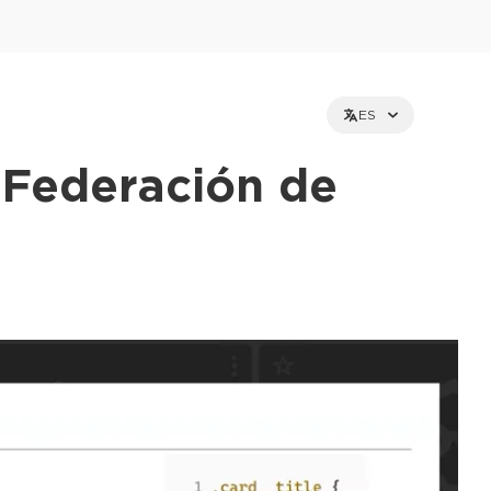
ES
 Federación de
et holders