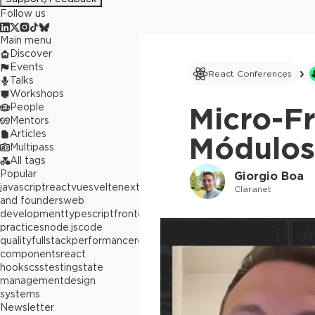
Follow us
Main menu
Discover
Events
React Conferences
Talks
Workshops
People
Micro-F
Mentors
Articles
Módulos
Multipass
All tags
Popular
Giorgio Boa
javascript
react
vue
svelte
next.js
builders
Claranet
and founders
web
development
typescript
frontend
best
practices
node.js
code
quality
fullstack
performance
react
components
react
hooks
css
testing
state
management
design
systems
Newsletter