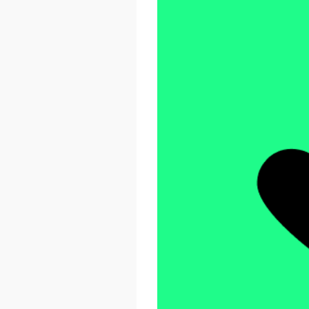
React Advanced 2026
October 23 - 26, 2026
London, UK & Online
LEARN MORE