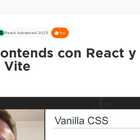
React Advanced 2023
Top
rontends con React y
 Vite
This ad is not shown to multipass and full tick