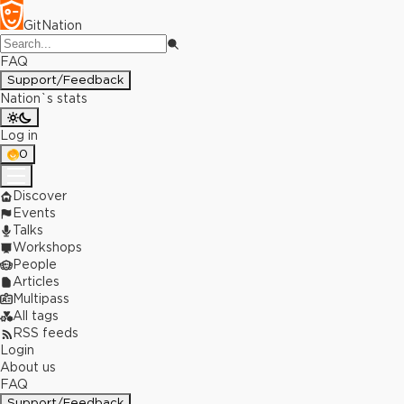
GitNation
FAQ
Support/Feedback
Nation`s stats
Log in
0
Discover
Events
Talks
Workshops
People
Articles
Multipass
All tags
RSS feeds
Login
About us
FAQ
Support/Feedback