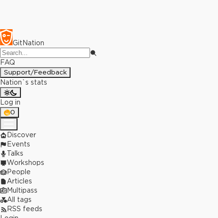
GitNation
FAQ
Support/Feedback
Nation`s stats
Log in
0
Discover
Events
Talks
Workshops
People
Articles
Multipass
All tags
RSS feeds