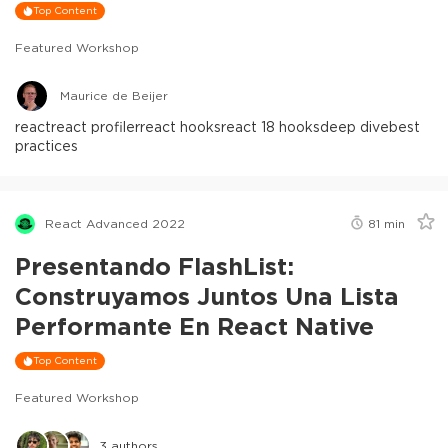
Top Content
Featured Workshop
Maurice de Beijer
react
react profiler
react hooks
react 18 hooks
deep dive
best
practices
React Advanced 2022
81
min
Presentando FlashList:
Construyamos Juntos Una Lista
Performante En React Native
Top Content
Featured Workshop
3
authors