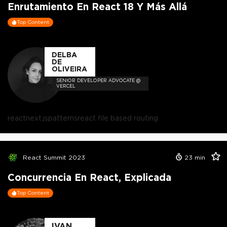
Enrutamiento En React 18 Y Más Allá
Top Content
DELBA
DE
OLIVEIRA
SENIOR DEVELOPER ADVOCATE @
VERCEL
react
next.js
patterns
react file based routing
React Summit 2023
23
min
Concurrencia En React, Explicada
Top Content
IVAN