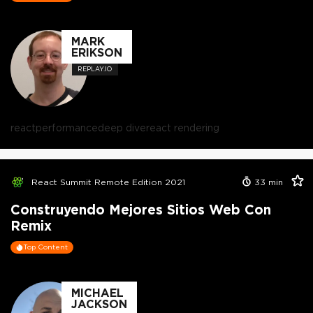
MARK
ERIKSON
REPLAY.IO
react
performance
deep dive
react rendering
React Summit Remote Edition 2021
33
min
Construyendo Mejores Sitios Web Con
Remix
Top Content
MICHAEL
JACKSON