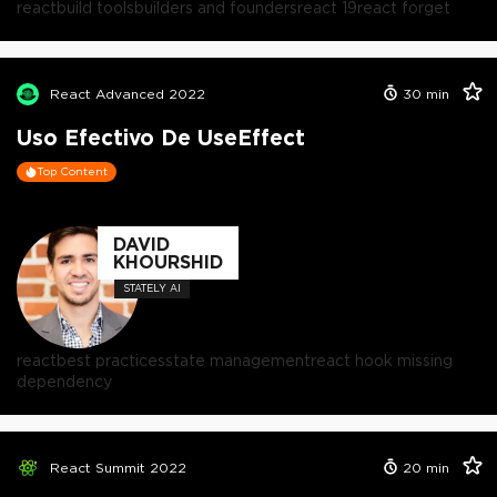
react
build tools
builders and founders
react 19
react forget
React Advanced 2022
30
min
Uso Efectivo De UseEffect
Top Content
DAVID
KHOURSHID
STATELY AI
react
best practices
state management
react hook missing
dependency
React Summit 2022
20
min