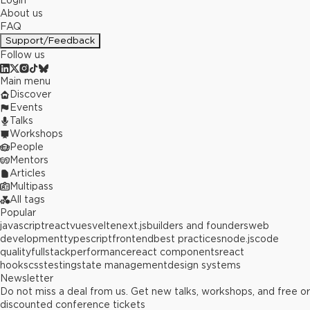
Login
About us
FAQ
Support/Feedback
Follow us
Main menu
Discover
Events
Talks
Workshops
People
Mentors
Articles
Multipass
All tags
Popular
javascript
react
vue
svelte
next.js
builders and founders
web
development
typescript
frontend
best practices
node.js
code
quality
fullstack
performance
react components
react
hooks
css
testing
state management
design systems
Newsletter
Do not miss a deal from us. Get new talks, workshops, and free or
discounted conference tickets