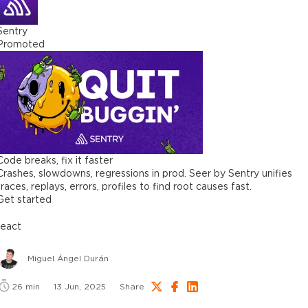
Sentry
Promoted
Code breaks, fix it faster
Crashes, slowdowns, regressions in prod. Seer by Sentry unifies
traces, replays, errors, profiles to find root causes fast.
Get started
react
Miguel Ángel Durán
26
min
13 Jun, 2025
Share