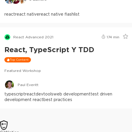
react
react native
react native flashlist
React Advanced 2021
174
min
React, TypeScript Y TDD
Top Content
Featured Workshop
Paul Everitt
typescript
react
devtools
web development
test driven
development react
best practices