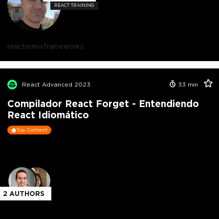
REACT TRAINING
react
remix
frameworks
React Advanced 2023
33
min
Compilador React Forget - Entendiendo
React Idiomático
Top Content
2
AUTHORS