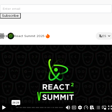
Subscribe
React Summit 2025
ES
This ad is not shown to multipass and full ticket holders