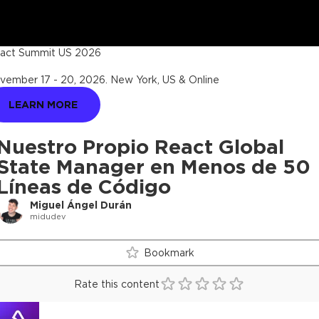
act Summit US 2026
vember 17 - 20, 2026
.
New York, US & Online
LEARN MORE
Nuestro Propio React Global
State Manager en Menos de 50
Líneas de Código
Miguel Ángel Durán
midudev
Bookmark
Rate this content