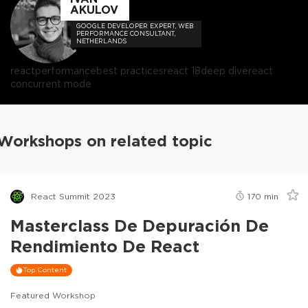
AKULOV
GOOGLE DEVELOPER EXPERT, WEB
PERFORMANCE CONSULTANT,
NETHERLANDS
react
performance
best practices
react 18
deep dive
react
concurrent mode
Workshops on related topic
React Summit 2023
170
min
Masterclass De Depuración De
Rendimiento De React
Top Content
Featured Workshop