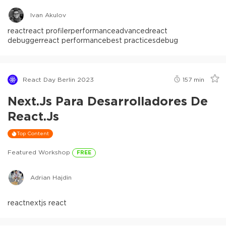
Ivan Akulov
react
react profiler
performance
advanced
react
debugger
react performance
best practices
debug
React Day Berlin 2023
157
min
Next.js Para Desarrolladores De
React.js
Top Content
Featured Workshop
FREE
Adrian Hajdin
react
nextjs react