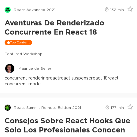
React Advanced 2021
132
min
Aventuras De Renderizado
Concurrente En React 18
Top Content
Featured Workshop
Maurice de Beijer
concurrent rendering
react
react suspense
react 18
react
concurrent mode
React Summit Remote Edition 2021
177
min
Consejos Sobre React Hooks Que
Solo Los Profesionales Conocen