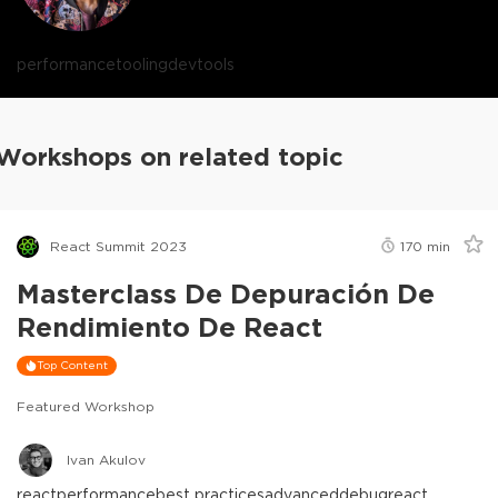
performance
tooling
devtools
Workshops on related topic
React Summit 2023
170
min
Masterclass De Depuración De
Rendimiento De React
Top Content
Featured Workshop
Ivan Akulov
react
performance
best practices
advanced
debug
react