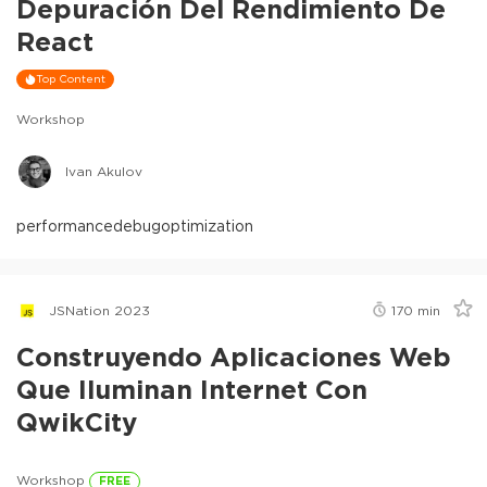
Depuración Del Rendimiento De
React
Top Content
Workshop
Ivan Akulov
performance
debug
optimization
JSNation 2023
170
min
Construyendo Aplicaciones Web
Que Iluminan Internet Con
QwikCity
Workshop
FREE