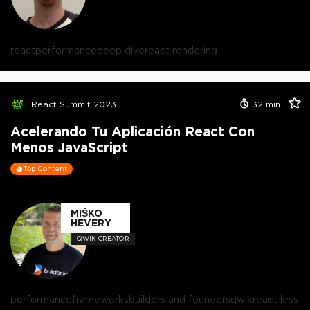
react
performance
deep dive
react rendering
React Summit 2023
32
min
Acelerando Tu Aplicación React Con
Menos JavaScript
Top Content
MIŠKO
HEVERY
QWIK CREATOR
performance
frameworks
builders and founders
qwik
react less