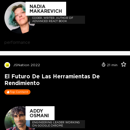
NADIA
MAKAREVICH
CODER, WRITER, AUTHOR OF
ADVANCED REACT BOOK
performance
JSNation 2022
21
min
El Futuro De Las Herramientas De
Rendimiento
Top Content
ADDY
OSMANI
ENGINEERING LEADER WORKING
ON GOOGLE CHROME