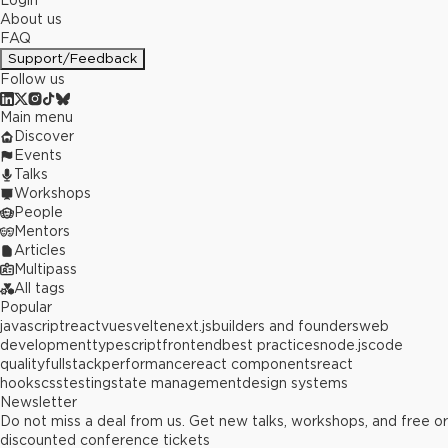
Login
About us
FAQ
Support/Feedback
Follow us
Main menu
Discover
Events
Talks
Workshops
People
Mentors
Articles
Multipass
All tags
Popular
javascript
react
vue
svelte
next.js
builders and founders
web
development
typescript
frontend
best practices
node.js
code
quality
fullstack
performance
react components
react
hooks
css
testing
state management
design systems
Newsletter
Do not miss a deal from us. Get new talks, workshops, and free or
discounted conference tickets