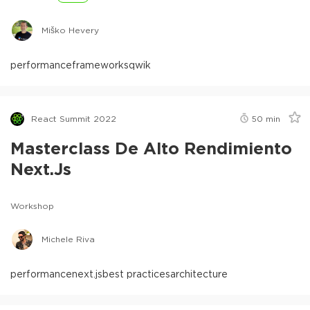
Miško Hevery
performance
frameworks
qwik
React Summit 2022
50
min
Masterclass De Alto Rendimiento
Next.js
Workshop
Michele Riva
performance
next.js
best practices
architecture