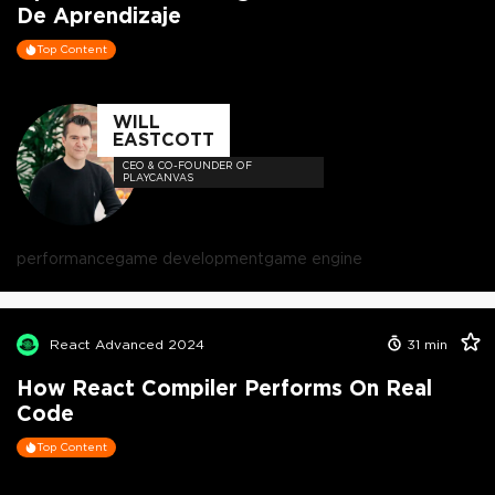
De Aprendizaje
Top Content
WILL
EASTCOTT
CEO & CO-FOUNDER OF
PLAYCANVAS
performance
game development
game engine
React Advanced 2024
31
min
How React Compiler Performs On Real
Code
Top Content