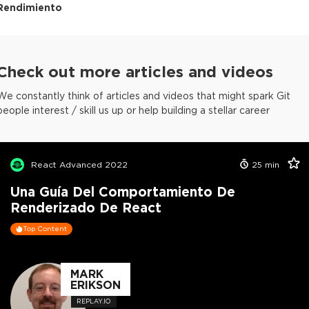
Rendimiento
Check out more articles and videos
We constantly think of articles and videos that might spark Git
people interest / skill us up or help building a stellar career
React Advanced 2022
25
min
Una Guía Del Comportamiento De
Renderizado De React
Top Content
MARK
ERIKSON
REPLAY.IO