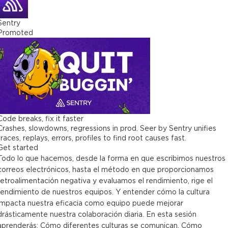
Sentry
Promoted
Code breaks, fix it faster
Crashes, slowdowns, regressions in prod. Seer by Sentry unifies
traces, replays, errors, profiles to find root causes fast.
Get started
Todo lo que hacemos, desde la forma en que escribimos nuestros
correos electrónicos, hasta el método en que proporcionamos
retroalimentación negativa y evaluamos el rendimiento, rige el
rendimiento de nuestros equipos. Y entender cómo la cultura
impacta nuestra eficacia como equipo puede mejorar
drásticamente nuestra colaboración diaria. En esta sesión
aprenderás: Cómo diferentes culturas se comunican, Cómo