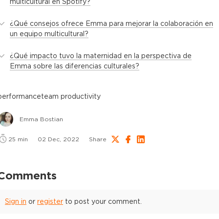
multicultural en Spotify?
¿Qué consejos ofrece Emma para mejorar la colaboración en
un equipo multicultural?
¿Qué impacto tuvo la maternidad en la perspectiva de
Emma sobre las diferencias culturales?
performance
team productivity
Emma Bostian
25
min
02 Dec, 2022
Share
Comments
Sign in
or
register
to post your comment.