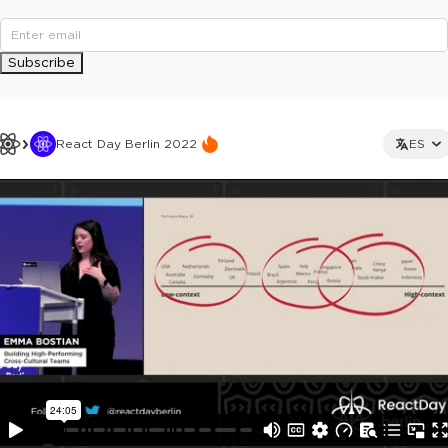
Subscribe
React Day Berlin 2022
ES
This ad is not shown to multipass and full ticket holders