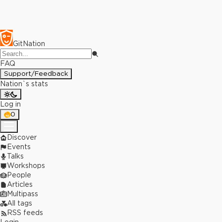
GitNation
FAQ
Support/Feedback
Nation`s stats
Log in
0
Discover
Events
Talks
Workshops
People
Articles
Multipass
All tags
RSS feeds