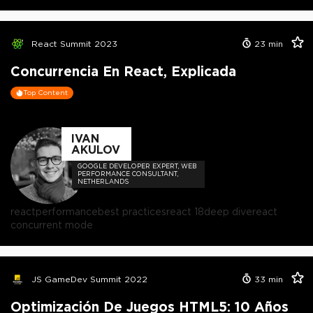
React Summit 2023
23
min
Concurrencia En React, Explicada
Top Content
IVAN
AKULOV
GOOGLE DEVELOPER EXPERT, WEB
PERFORMANCE CONSULTANT,
NETHERLANDS
react
performance
best practices
react 18
deep dive
react
concurrent mode
JS GameDev Summit 2022
33
min
Optimización De Juegos HTML5: 10 Años