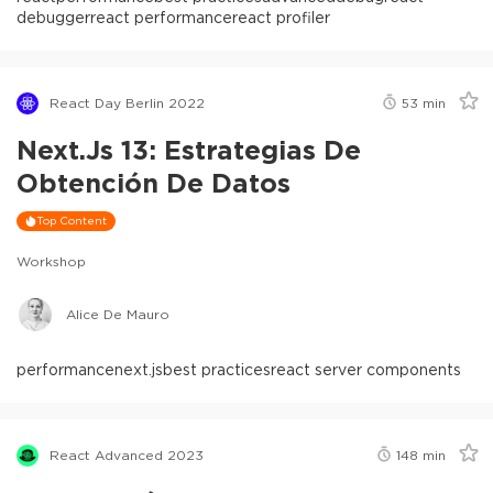
debugger
react performance
react profiler
React Day Berlin 2022
53
min
Next.js 13: Estrategias De
Obtención De Datos
Top Content
Workshop
Alice De Mauro
performance
next.js
best practices
react server components
React Advanced 2023
148
min