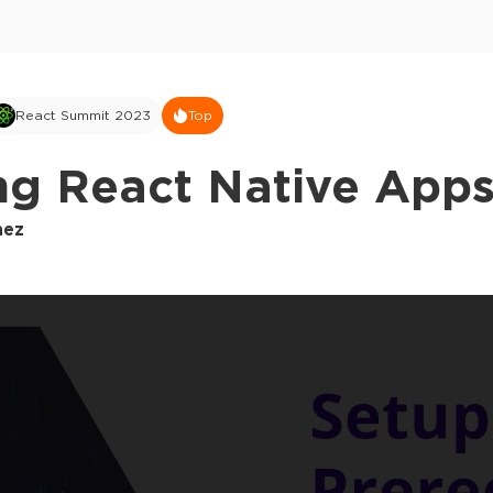
React Summit 2023
Top
g React Native Apps
nez