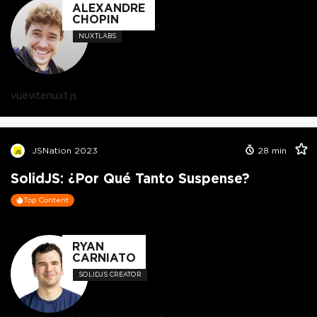
ALEXANDRE
CHOPIN
NUXTLABS
vue
vite
nuxt.js
JSNation 2023
28
min
SolidJS: ¿Por Qué Tanto Suspense?
Top Content
RYAN
CARNIATO
SOLIDJS CREATOR