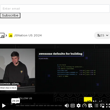
Subscribe
JSNation US 2024
ES
This ad is not shown to multipass and full ticket holders