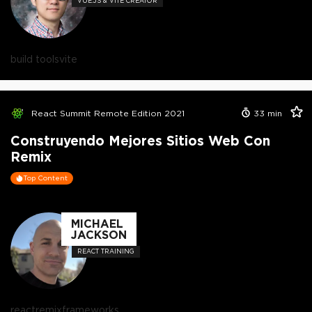
VUE.JS & VITE CREATOR
build tools
vite
React Summit Remote Edition 2021
33
min
Construyendo Mejores Sitios Web Con
Remix
Top Content
MICHAEL
JACKSON
REACT TRAINING
react
remix
frameworks