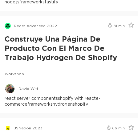
node.js
frameworks
fastify
React Advanced 2022
81
min
Construye Una Página De
Producto Con El Marco De
Trabajo Hydrogen De Shopify
Workshop
David Witt
react server components
shopify with react
e-
commerce
frameworks
hydrogen
shopify
JSNation 2023
66
min