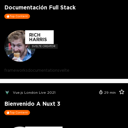
Documentación Full Stack
Top Content
RICH
HARRIS
SVELTE CREATOR
frameworks
documentation
svelte
Vue.js London Live 2021
29
min
Bienvenido A Nuxt 3
Top Content