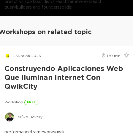
preact vs solidjs
solidjs vs react
frameworks
react
query
builders and founders
solidjs
Workshops on related topic
JSNation 2023
170
min
Construyendo Aplicaciones Web
Que Iluminan Internet Con
QwikCity
Workshop
FREE
Miško Hevery
performance
frameworks
qwik