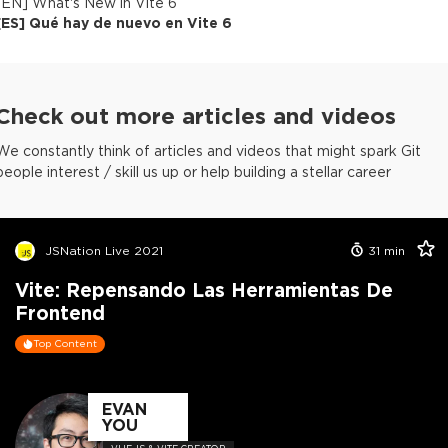
[
EN
]
What's New in Vite 6
[
ES
]
Qué hay de nuevo en Vite 6
Check out more articles and videos
We constantly think of articles and videos that might spark Git
people interest / skill us up or help building a stellar career
JSNation Live 2021
31
min
Vite: Repensando Las Herramientas De
Frontend
Top Content
EVAN
YOU