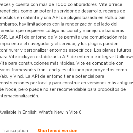
veces y cuenta con más de 1,000 colaboradores. Vite ofrece
beneficios como un potente servidor de desarrollo, recarga de
módulos en caliente y una API de plugins basada en Rollup. Sin
embargo, hay limitaciones con la renderización del lado del
servidor que requieren código adicional y manejo de banderas
SSR. La API de entorno de Vite permite una comunicación más
limpia entre el navegador y el servidor, y los plugins pueden
configurar y personalizar entornos específicos. Los planes futuros
para Vite incluyen estabilizar la API de entorno e integrar Rolldow
Vite para construcciones más rápidas. Vite es compatible con
varios frameworks front-end y es utilizado por proyectos como
Vaku y Vinci. La API de entorno tiene potencial para
construcciones por local y para construir en versiones más antigua
de Node, pero puede no ser recomendable para propósitos de
internacionalización.
Available in
English
:
What's New in Vite 6
Transcription
Shortened version