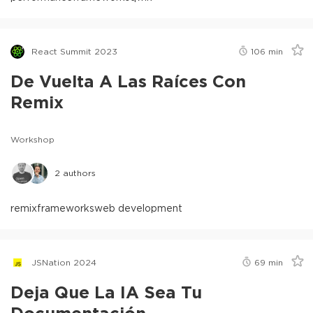
React Summit 2023
106
min
De Vuelta A Las Raíces Con
Remix
Workshop
2
authors
remix
frameworks
web development
JSNation 2024
69
min
Deja Que La IA Sea Tu
Documentación