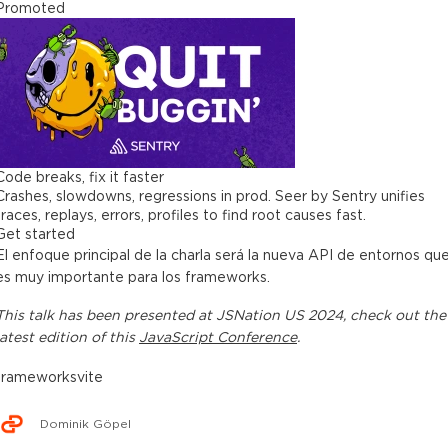
Promoted
Code breaks, fix it faster
Crashes, slowdowns, regressions in prod. Seer by Sentry unifies
traces, replays, errors, profiles to find root causes fast.
Get started
El enfoque principal de la charla será la nueva API de entornos qu
es muy importante para los frameworks.
This
talk
has been presented at
JSNation US 2024
, check out the
latest edition of this
JavaScript Conference
.
frameworks
vite
Dominik Göpel