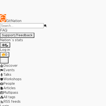
GitNation
FAQ
Support/Feedback
Nation`s stats
Log in
0
Discover
Events
Talks
Workshops
People
Articles
Multipass
All tags
RSS feeds