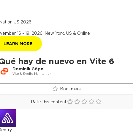
Nation US 2026
vember 16 - 19, 2026
.
New York, US & Online
LEARN MORE
Qué hay de nuevo en Vite 6
Dominik Göpel
Vite & Svelte Maintainer
Bookmark
Rate this content
Sentry