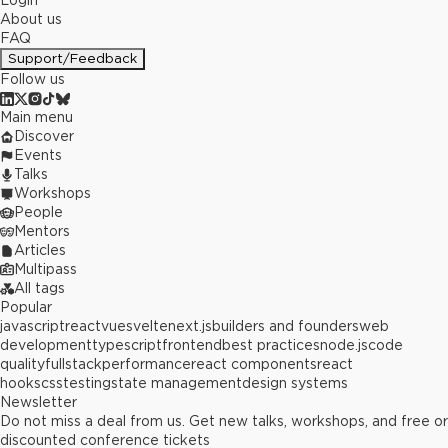
Login
About us
FAQ
Support/Feedback
Follow us
Main menu
Discover
Events
Talks
Workshops
People
Mentors
Articles
Multipass
All tags
Popular
javascript
react
vue
svelte
next.js
builders and founders
web
development
typescript
frontend
best practices
node.js
code
quality
fullstack
performance
react components
react
hooks
css
testing
state management
design systems
Newsletter
Do not miss a deal from us. Get new talks, workshops, and free or
discounted conference tickets