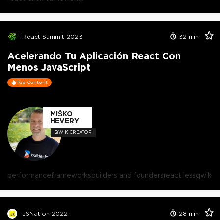
React Summit 2023
32
min
Acelerando Tu Aplicación React Con
Menos JavaScript
Top Content
MIŠKO
HEVERY
QWIK CREATOR
performance
frameworks
builders and founders
react less
qwik
JSNation 2022
28
min