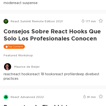
mode
react suspense
React Summit Remote Edition 2021
177
min
Consejos Sobre React Hooks Que
Solo Los Profesionales Conocen
Top Content
Featured Workshop
Maurice de Beijer
react
react hooks
react 18 hooks
react profiler
deep dive
best
practices
React Advanced 2022
81
min