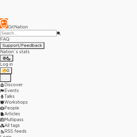
GitNation
FAQ
Support/Feedback
Nation`s stats
Log in
0
Discover
Events
Talks
Workshops
People
Articles
Multipass
All tags
RSS feeds