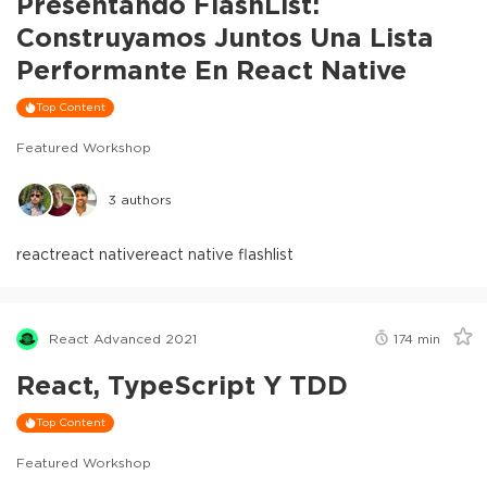
Presentando FlashList:
Construyamos Juntos Una Lista
Performante En React Native
Top Content
Featured Workshop
3
authors
react
react native
react native flashlist
React Advanced 2021
174
min
React, TypeScript Y TDD
Top Content
Featured Workshop