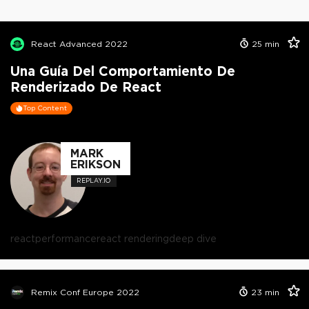
React Advanced 2022
25
min
Una Guía Del Comportamiento De
Renderizado De React
Top Content
MARK
ERIKSON
REPLAY.IO
react
performance
react rendering
deep dive
Remix Conf Europe 2022
23
min