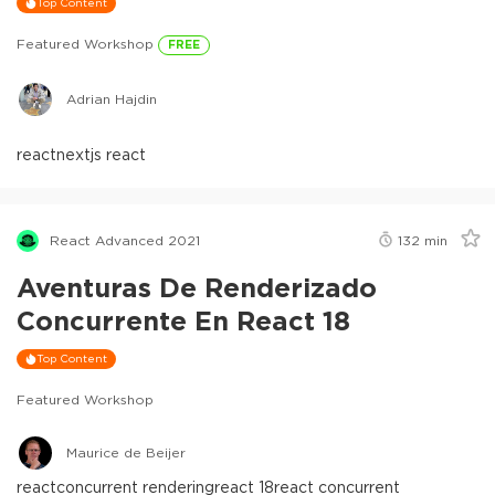
Top Content
Featured Workshop
FREE
Adrian Hajdin
react
nextjs react
React Advanced 2021
132
min
Aventuras De Renderizado
Concurrente En React 18
Top Content
Featured Workshop
Maurice de Beijer
react
concurrent rendering
react 18
react concurrent