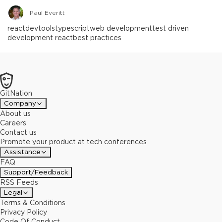
Paul Everitt
react
devtools
typescript
web development
test driven
development react
best practices
GitNation
Company
About us
Careers
Contact us
Promote your product at tech conferences
Assistance
FAQ
Support/Feedback
RSS Feeds
Legal
Terms & Conditions
Privacy Policy
Code Of Conduct