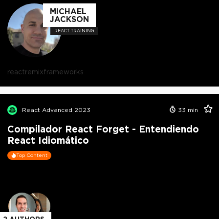
MICHAEL
JACKSON
REACT TRAINING
react
remix
frameworks
React Advanced 2023
33
min
Compilador React Forget - Entendiendo
React Idiomático
Top Content
2
AUTHORS