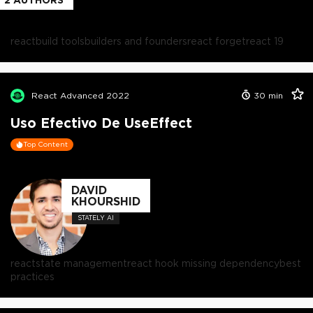
react
build tools
builders and founders
react forget
react 19
React Advanced 2022
30
min
Uso Efectivo De UseEffect
Top Content
DAVID
KHOURSHID
STATELY AI
react
state management
react hook missing dependency
best
practices