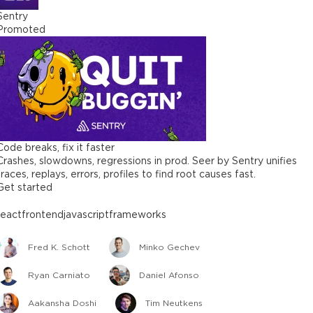
Sentry
Promoted
Code breaks, fix it faster
Crashes, slowdowns, regressions in prod. Seer by Sentry unifies
traces, replays, errors, profiles to find root causes fast.
Get started
react
frontend
javascript
frameworks
Fred K. Schott
Minko Gechev
Ryan Carniato
Daniel Afonso
Aakansha Doshi
Tim Neutkens