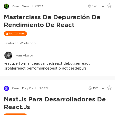
React Summit 2023
170
min
Masterclass De Depuración De
Rendimiento De React
Top Content
Featured Workshop
Ivan Akulov
react
performance
advanced
react debugger
react
profiler
react performance
best practices
debug
React Day Berlin 2023
157
min
Next.js Para Desarrolladores De
React.js