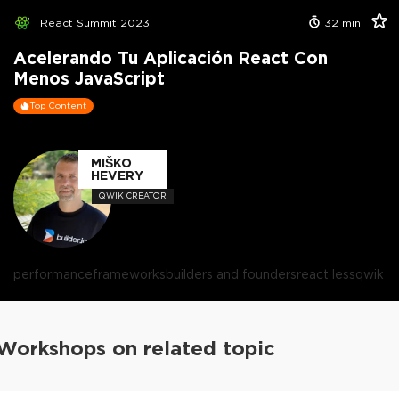
React Summit 2023
32
min
Acelerando Tu Aplicación React Con
Menos JavaScript
Top Content
MIŠKO
HEVERY
QWIK CREATOR
performance
frameworks
builders and founders
react less
qwik
Workshops on related topic