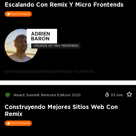
Escalando Con Remix Y Micro Frontends
Top Content
ADRIEN
BARON
CREATOR OF TINY FRONTEND
remix
javascript
architecture
micro-frontends
React Summit Remote Edition 2021
33
min
Construyendo Mejores Sitios Web Con
Remix
Top Content