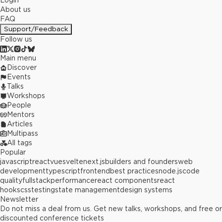
Login
About us
FAQ
Support/Feedback
Follow us
Main menu
Discover
Events
Talks
Workshops
People
Mentors
Articles
Multipass
All tags
Popular
javascript
react
vue
svelte
next.js
builders and founders
web
development
typescript
frontend
best practices
node.js
code
quality
fullstack
performance
react components
react
hooks
css
testing
state management
design systems
Newsletter
Do not miss a deal from us. Get new talks, workshops, and free or
discounted conference tickets