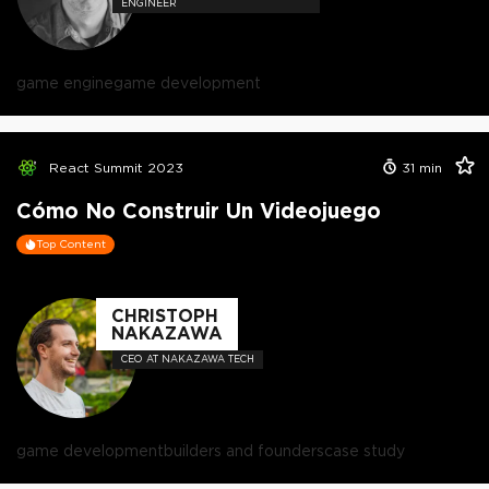
ENGINEER
game engine
game development
React Summit 2023
31
min
Cómo No Construir Un Videojuego
Top Content
CHRISTOPH
NAKAZAWA
CEO AT NAKAZAWA TECH
game development
builders and founders
case study