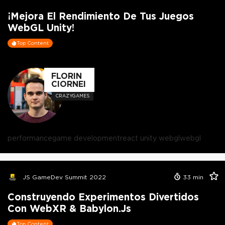
¡Mejora El Rendimiento De Tus Juegos
WebGL Unity!
Top Content
FLORIN
CIORNEI
CRAZYGAMES
performance
game development
react unity webgl
webgl
JS GameDev Summit 2022
33
min
Construyendo Experimentos Divertidos
Con WebXR & Babylon.js
Top Content