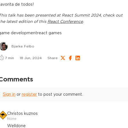
favorita de todos!
This
talk
has been presented at
React Summit 2024
, check out
the latest edition of this
React Conference
.
game development
react games
Bjarke Felbo
7
min
18 Jun, 2024
Share
Comments
Sign in
or
register
to post your comment.
Christos kuznos
None
Welldone