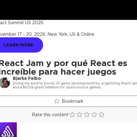
act Summit US 2026
vember 17 - 20, 2026
.
New York, US & Online
LEARN MORE
React Jam y por qué React es
increíble para hacer juegos
Bjarke Felbo
Doing my best to boost JS game development by organizing React Ja
and a $100k grant initiative for open-source games.
Bookmark
Rate this content