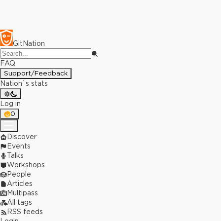
GitNation
FAQ
Support/Feedback
Nation`s stats
Log in
0
Discover
Events
Talks
Workshops
People
Articles
Multipass
All tags
RSS feeds