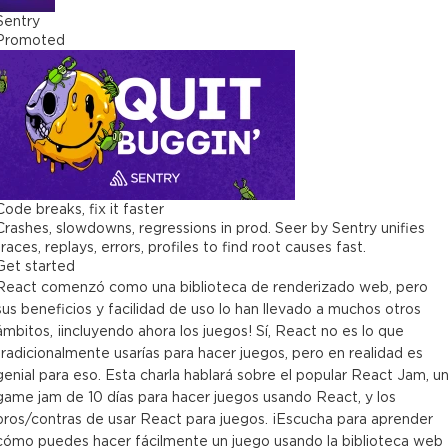
Sentry
Promoted
Code breaks, fix it faster
Crashes, slowdowns, regressions in prod. Seer by Sentry unifies
traces, replays, errors, profiles to find root causes fast.
Get started
React comenzó como una biblioteca de renderizado web, pero
sus beneficios y facilidad de uso lo han llevado a muchos otros
ámbitos, ¡incluyendo ahora los juegos! Sí, React no es lo que
tradicionalmente usarías para hacer juegos, pero en realidad es
genial para eso. Esta charla hablará sobre el popular React Jam, u
game jam de 10 días para hacer juegos usando React, y los
pros/contras de usar React para juegos. ¡Escucha para aprender
cómo puedes hacer fácilmente un juego usando la biblioteca web