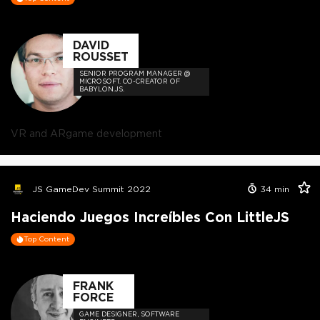
DAVID
ROUSSET
SENIOR PROGRAM MANAGER @
MICROSOFT. CO-CREATOR OF
BABYLON.JS.
VR and AR
game development
JS GameDev Summit 2022
34
min
Haciendo Juegos Increíbles Con LittleJS
Top Content
FRANK
FORCE
GAME DESIGNER, SOFTWARE