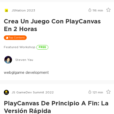
JSNation 2023
116
min
Crea Un Juego Con PlayCanvas
En 2 Horas
Top Content
Featured Workshop
FREE
Steven Yau
webgl
game development
JS GameDev Summit 2022
121
min
PlayCanvas De Principio A Fin: La
Versión Rápida