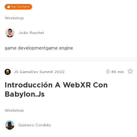
Top Content
Workshop
João Ruschel
game development
game engine
JS GameDev Summit 2022
86
min
Introducción A WebXR Con
Babylon.js
Workshop
Gustavo Cordido