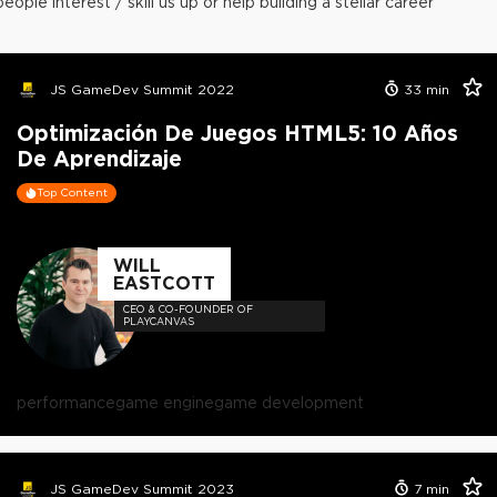
people interest / skill us up or help building a stellar career
JS GameDev Summit 2022
33
min
Optimización De Juegos HTML5: 10 Años
De Aprendizaje
Top Content
WILL
EASTCOTT
CEO & CO-FOUNDER OF
PLAYCANVAS
performance
game engine
game development
JS GameDev Summit 2023
7
min