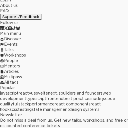
Login
About us
FAQ
Support/Feedback
Follow us
Main menu
Discover
Events
Talks
Workshops
People
Mentors
Articles
Multipass
All tags
Popular
javascript
react
vue
svelte
next.js
builders and founders
web
development
typescript
frontend
best practices
node.js
code
quality
fullstack
performance
react components
react
hooks
css
testing
state management
design systems
Newsletter
Do not miss a deal from us. Get new talks, workshops, and free or
discounted conference tickets